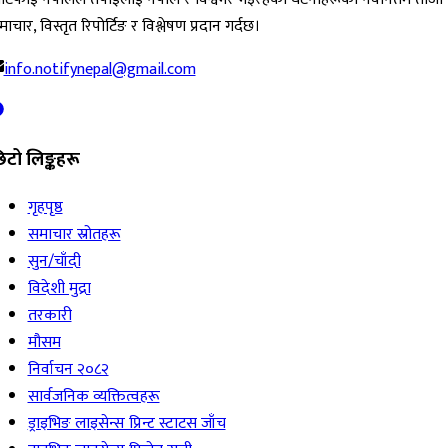
ाचार, विस्तृत रिपोर्टिङ र विश्लेषण प्रदान गर्दछ।
info.notifynepal@gmail.com
िटो लिङ्कहरू
गृहपृष्ठ
समाचार स्रोतहरू
सुन/चाँदी
विदेशी मुद्रा
तरकारी
मौसम
निर्वाचन २०८२
सार्वजनिक व्यक्तित्वहरू
ड्राइभिङ लाइसेन्स प्रिन्ट स्टाटस जाँच