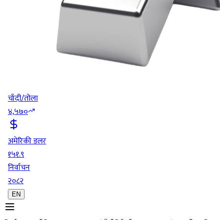
चाँदी/तोला
४,५७०
अमेरिकी डलर
१५१.९
निर्वाचन
२०८२
EN