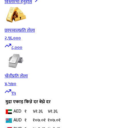
विस्तारमा हेर्नुहोस
छापावाल
प्रति तोला
२,९६,०००
८,०००
चाँदी
प्रति तोला
४,५७०
९५
मुद्रा
एकाइ
किन्ने दर
बेच्ने दर
AED
१
४१.३६
४१.३६
AUD
१
१०७.०१
१०७.०१