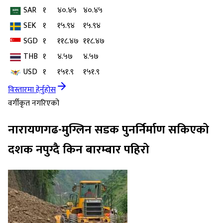
SAR
१
४०.४५
४०.४५
SEK
१
१५.९४
१५.९४
SGD
१
११८.४७
११८.४७
THB
१
४.५७
४.५७
USD
१
१५१.९
१५१.९
विस्तारमा हेर्नुहोस
वर्गीकृत नगरिएको
नारायणगढ-मुग्लिन सडक पुनर्निर्माण सकिएको
दशक नपुग्दै किन बारम्बार पहिरो