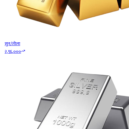
सुन/तोला
२,९६,०००