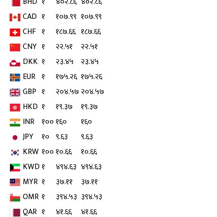
BHD
१
४०२.८६
४०२.८६
CAD
१
१०७.९९
१०७.९९
CHF
१
१८७.६६
१८७.६६
CNY
१
२२.५१
२२.५१
DKK
१
२३.४५
२३.४५
EUR
१
१७५.२६
१७५.२६
GBP
१
२०४.५७
२०४.५७
HKD
१
१९.३७
१९.३७
INR
१००
१६०
१६०
JPY
१०
९.६३
९.६३
KRW
१००
१०.६६
१०.६६
KWD
१
४९४.६३
४९४.६३
MYR
१
३७.११
३७.११
OMR
१
३९४.५३
३९४.५३
QAR
१
४१.६६
४१.६६