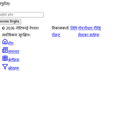
नुहोस्।
सदस्यता लिनुहोस्
©
2026
नोटिफाई नेपाल।
विकासकर्ता:
लिपि
गोपनीयता नीति
|
सर्वाधिकार सुरक्षित।
पोइन्ट
सेवाका सर्तहरू
होम
समाचार
श्रेणीहरू
स्रोतहरू