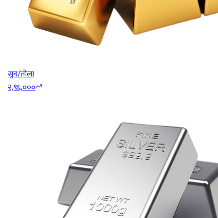
सुन/तोला
२,९६,०००