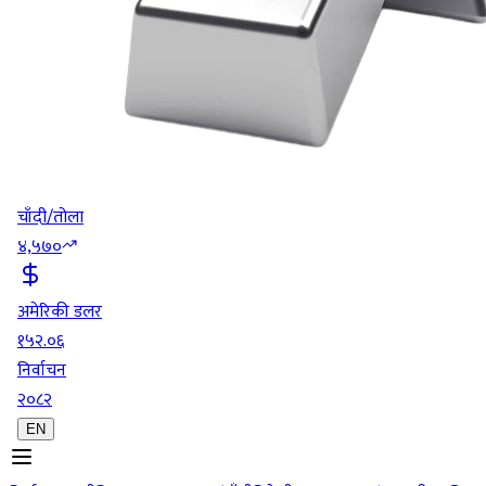
चाँदी/तोला
४,५७०
अमेरिकी डलर
१५२.०६
निर्वाचन
२०८२
EN