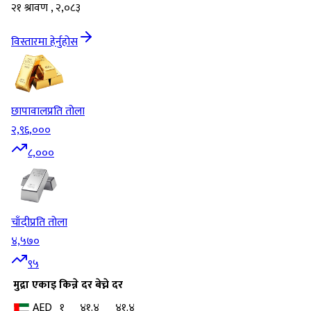
२१ श्रावण , २,०८३
विस्तारमा हेर्नुहोस
छापावाल
प्रति तोला
२,९६,०००
८,०००
चाँदी
प्रति तोला
४,५७०
९५
मुद्रा
एकाइ
किन्ने दर
बेच्ने दर
AED
१
४१.४
४१.४