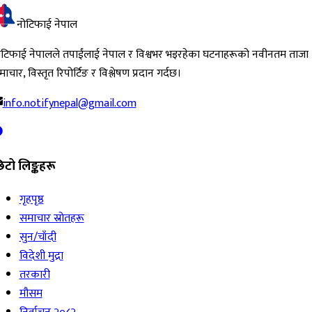
नोटिफाई नेपाल
ोटिफाई नेपालले तपाईंलाई नेपाल र विश्वभर भइरहेका घटनाहरूको नवीनतम ताजा
ाचार, विस्तृत रिपोर्टिङ र विश्लेषण प्रदान गर्दछ।
info.notifynepal@gmail.com
िटो लिङ्कहरू
गृहपृष्ठ
समाचार स्रोतहरू
सुन/चाँदी
विदेशी मुद्रा
तरकारी
मौसम