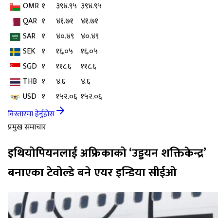
OMR
१
३९४.९५
३९४.९५
QAR
१
४१.७१
४१.७१
SAR
१
४०.४९
४०.४९
SEK
१
१६.०५
१६.०५
SGD
१
११८.६
११८.६
THB
१
४.६
४.६
USD
१
१५२.०६
१५२.०६
विस्तारमा हेर्नुहोस
प्रमुख समाचार
इथियोपियनलाई अफ्रिकाको ‘उड्डयन शक्तिकेन्द्र’
बनाएका टेवोल्डे बने एयर इन्डिया सीईओ