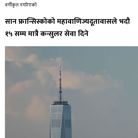
वर्गीकृत नगरिएको
सान फ्रान्सिस्कोको महावाणिज्यदूतावासले भदौ
१५ सम्म मात्रै कन्सुलर सेवा दिने