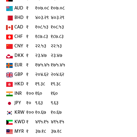
AUD
१
१०७.०८
१०७.०८
BHD
१
४०३.२९
४०३.२९
CAD
१
१०८.५३
१०८.५३
CHF
१
१८७.८३
१८७.८३
CNY
१
२२.५३
२२.५३
DKK
१
२३.४७
२३.४७
EUR
१
१७५.४५
१७५.४५
GBP
१
२०४.६२
२०४.६२
HKD
१
१९.३८
१९.३८
INR
१००
१६०
१६०
JPY
१०
९.६३
९.६३
KRW
१००
१०.६७
१०.६७
KWD
१
४९५.१५
४९५.१५
MYR
१
३७.१८
३७.१८