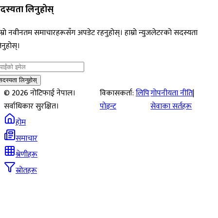
दस्यता लिनुहोस्
म्रो नवीनतम समाचारहरूसँग अपडेट रहनुहोस्। हाम्रो न्युजलेटरको सदस्यता
नुहोस्।
सदस्यता लिनुहोस्
©
2026
नोटिफाई नेपाल।
विकासकर्ता:
लिपि
गोपनीयता नीति
|
सर्वाधिकार सुरक्षित।
पोइन्ट
सेवाका सर्तहरू
होम
समाचार
श्रेणीहरू
स्रोतहरू