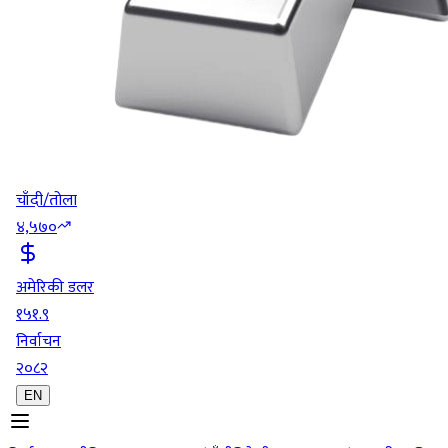
चाँदी/तोला
४,५७०
अमेरिकी डलर
१५१.९
निर्वाचन
२०८२
EN