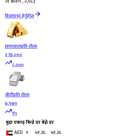
२१ श्रावण , २,०८३
विस्तारमा हेर्नुहोस
छापावाल
प्रति तोला
२,९६,०००
८,०००
चाँदी
प्रति तोला
४,५७०
९५
मुद्रा
एकाइ
किन्ने दर
बेच्ने दर
AED
१
४१.३६
४१.३६