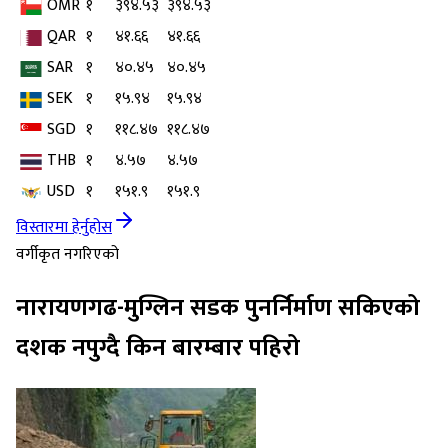
OMR
१
३९४.५३
३९४.५३
QAR
१
४१.६६
४१.६६
SAR
१
४०.४५
४०.४५
SEK
१
१५.९४
१५.९४
SGD
१
११८.४७
११८.४७
THB
१
४.५७
४.५७
USD
१
१५१.९
१५१.९
विस्तारमा हेर्नुहोस
वर्गीकृत नगरिएको
नारायणगढ-मुग्लिन सडक पुनर्निर्माण सकिएको
दशक नपुग्दै किन बारम्बार पहिरो