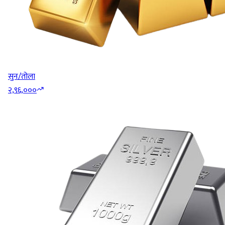
सुन/तोला
२,९६,०००