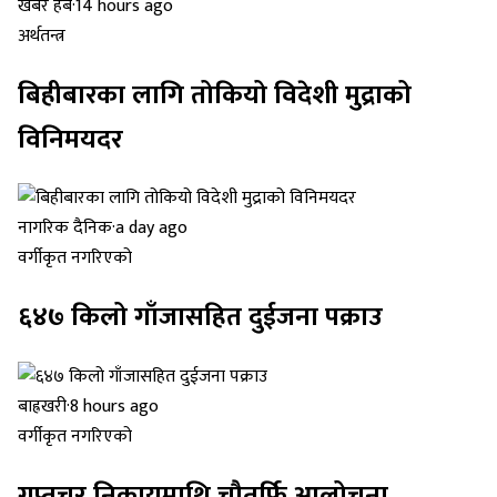
खबर हब
·
14 hours ago
अर्थतन्त्र
बिहीबारका लागि तोकियो विदेशी मुद्राको
विनिमयदर
नागरिक दैनिक
·
a day ago
वर्गीकृत नगरिएको
६४७ किलो गाँजासहित दुईजना पक्राउ
बाह्रखरी
·
8 hours ago
वर्गीकृत नगरिएको
गुप्तचर निकायमाथि चौतर्फि आलोचना,