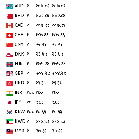
AUD
१
१०७.०१
१०७.०१
BHD
१
४०२.८६
४०२.८६
CAD
१
१०७.९९
१०७.९९
CHF
१
१८७.६६
१८७.६६
CNY
१
२२.५१
२२.५१
DKK
१
२३.४५
२३.४५
EUR
१
१७५.२६
१७५.२६
GBP
१
२०४.५७
२०४.५७
HKD
१
१९.३७
१९.३७
INR
१००
१६०
१६०
JPY
१०
९.६३
९.६३
KRW
१००
१०.६६
१०.६६
KWD
१
४९४.६३
४९४.६३
MYR
१
३७.११
३७.११