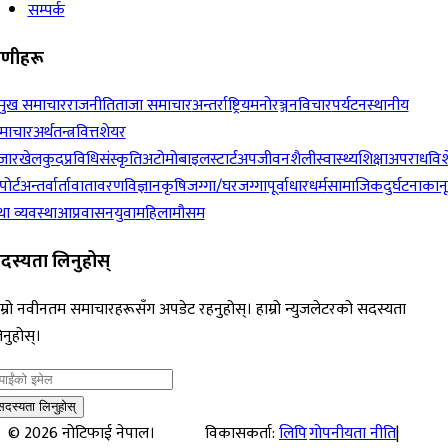
सम्पर्क
रेणीहरू
रमुख समाचार
राजनीति
ताजा समाचार
अन्तर्राष्ट्रिय
मनोरञ्जन
विचार
पर्यटन
स्थानीय
माचार
अर्थतन्त्र
वित्त
शेयर
जार
खेलकुद
प्रविधि
संस्कृति
अटोमोबाइल
स्टार्टअप
जीवनशैली
स्वास्थ्य
शिक्षा
अपराध
विश
पोर्ट
अन्तर्वार्ता
वातावरण
विज्ञान
कृषि
जग्गा/घरजग्गा
पूर्वाधार
धर्म
सामाजिक
दुर्घटना
कान
ा व्यवस्था
आप्रवासन
युवा
महिला
मौसम
दस्यता लिनुहोस्
म्रो नवीनतम समाचारहरूसँग अपडेट रहनुहोस्। हाम्रो न्युजलेटरको सदस्यता
नुहोस्।
सदस्यता लिनुहोस्
©
2026
नोटिफाई नेपाल।
विकासकर्ता:
लिपि
गोपनीयता नीति
|