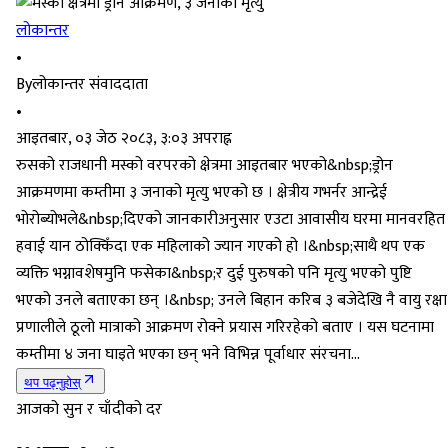
लोकान्तर
•
By
लोकान्तर संवाददाता
•
आइतबार, ०३ जेठ २०८३, ३:०३ अपराह्न
रुसको राजधानी मस्को वरपरको क्षेत्रमा आइतबार भएको&nbsp;ड्रोन
आक्रमणमा कम्तीमा ३ जनाको मृत्यु भएको छ । क्षेत्रीय गभर्नर आन्द्रेई
भोरोब्योभले&nbsp;दिएको जानकारीअनुसार एउटा आवासीय घरमा मानवरहित
हवाई यान ठोक्किँदा एक महिलाको ज्यान गएको हो ।&nbsp;साथै थप एक
व्यक्ति भग्नावशेषमुनि फसेका&nbsp;र दुई पुरुषको पनि मृत्यु भएको पुष्टि
भएको उनले बताएका छन् ।&nbsp; उनले बिहान करिब ३ बजेदेखि नै वायु रक्षा
प्रणालीले ठूलो मात्राको आक्रमण रोक्ने प्रयास गरिरहेको बताए । यस घटनामा
कम्तीमा ४ जना घाइते भएका छन् भने विभिन्न पूर्वाधार संरचना...
थप पढ्नुहोस्
आजको सुन र चाँदीको दर