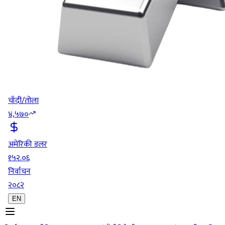
चाँदी/तोला
४,५७०
अमेरिकी डलर
१५२.०६
निर्वाचन
२०८२
EN