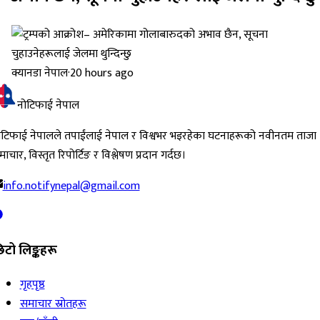
क्यानडा नेपाल
·
20 hours ago
नोटिफाई नेपाल
ोटिफाई नेपालले तपाईंलाई नेपाल र विश्वभर भइरहेका घटनाहरूको नवीनतम ताजा
ाचार, विस्तृत रिपोर्टिङ र विश्लेषण प्रदान गर्दछ।
info.notifynepal@gmail.com
िटो लिङ्कहरू
गृहपृष्ठ
समाचार स्रोतहरू