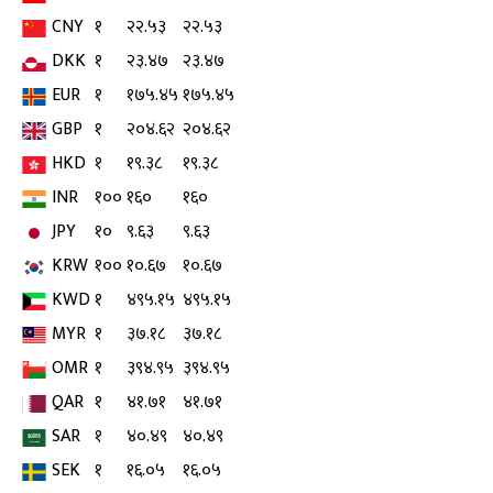
CNY
१
२२.५३
२२.५३
DKK
१
२३.४७
२३.४७
EUR
१
१७५.४५
१७५.४५
GBP
१
२०४.६२
२०४.६२
HKD
१
१९.३८
१९.३८
INR
१००
१६०
१६०
JPY
१०
९.६३
९.६३
KRW
१००
१०.६७
१०.६७
KWD
१
४९५.१५
४९५.१५
MYR
१
३७.१८
३७.१८
OMR
१
३९४.९५
३९४.९५
QAR
१
४१.७१
४१.७१
SAR
१
४०.४९
४०.४९
SEK
१
१६.०५
१६.०५