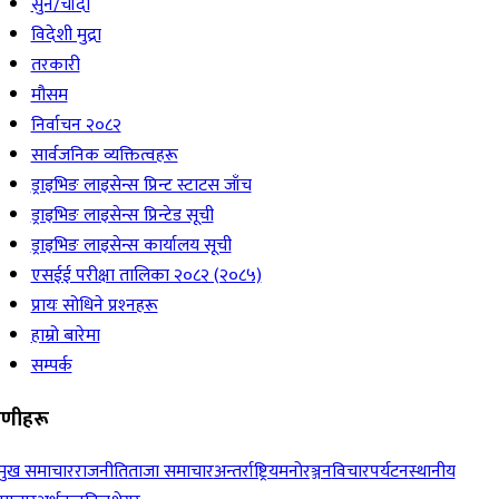
सुन/चाँदी
विदेशी मुद्रा
तरकारी
मौसम
निर्वाचन २०८२
सार्वजनिक व्यक्तित्वहरू
ड्राइभिङ लाइसेन्स प्रिन्ट स्टाटस जाँच
ड्राइभिङ लाइसेन्स प्रिन्टेड सूची
ड्राइभिङ लाइसेन्स कार्यालय सूची
एसईई परीक्षा तालिका २०८२ (२०८५)
प्रायः सोधिने प्रश्‍नहरू
हाम्रो बारेमा
सम्पर्क
रेणीहरू
रमुख समाचार
राजनीति
ताजा समाचार
अन्तर्राष्ट्रिय
मनोरञ्जन
विचार
पर्यटन
स्थानीय