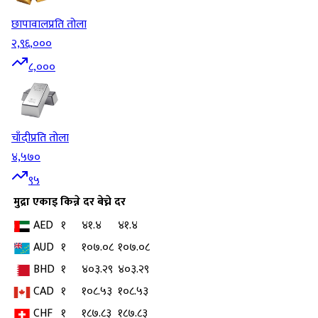
छापावाल
प्रति तोला
२,९६,०००
८,०००
चाँदी
प्रति तोला
४,५७०
९५
मुद्रा
एकाइ
किन्ने दर
बेच्ने दर
AED
१
४१.४
४१.४
AUD
१
१०७.०८
१०७.०८
BHD
१
४०३.२९
४०३.२९
CAD
१
१०८.५३
१०८.५३
CHF
१
१८७.८३
१८७.८३