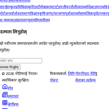
माचार
अर्थतन्त्र
वित्त
शेयर
जार
खेलकुद
प्रविधि
संस्कृति
अटोमोबाइल
स्टार्टअप
जीवनशैली
स्वास्थ्य
शिक्षा
अपराध
विश
पोर्ट
अन्तर्वार्ता
वातावरण
विज्ञान
कृषि
जग्गा/घरजग्गा
पूर्वाधार
धर्म
सामाजिक
दुर्घटना
कान
ा व्यवस्था
आप्रवासन
युवा
महिला
मौसम
दस्यता लिनुहोस्
म्रो नवीनतम समाचारहरूसँग अपडेट रहनुहोस्। हाम्रो न्युजलेटरको सदस्यता
नुहोस्।
सदस्यता लिनुहोस्
©
2026
नोटिफाई नेपाल।
विकासकर्ता:
लिपि
गोपनीयता नीति
|
सर्वाधिकार सुरक्षित।
पोइन्ट
सेवाका सर्तहरू
होम
समाचार
श्रेणीहरू