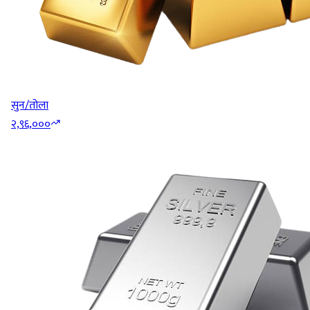
सुन/तोला
२,९६,०००