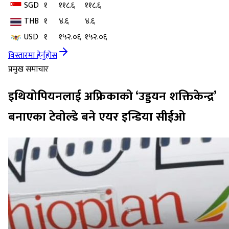
SGD
१
११८.६
११८.६
THB
१
४.६
४.६
USD
१
१५२.०६
१५२.०६
विस्तारमा हेर्नुहोस
प्रमुख समाचार
इथियोपियनलाई अफ्रिकाको ‘उड्डयन शक्तिकेन्द्र’
बनाएका टेवोल्डे बने एयर इन्डिया सीईओ