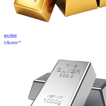
सुन/तोला
२,९६,०००