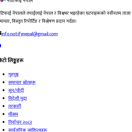
नोटिफाई नेपाल
ोटिफाई नेपालले तपाईंलाई नेपाल र विश्वभर भइरहेका घटनाहरूको नवीनतम ताजा
ाचार, विस्तृत रिपोर्टिङ र विश्लेषण प्रदान गर्दछ।
info.notifynepal@gmail.com
िटो लिङ्कहरू
गृहपृष्ठ
समाचार स्रोतहरू
सुन/चाँदी
विदेशी मुद्रा
तरकारी
मौसम
निर्वाचन २०८२
सार्वजनिक व्यक्तित्वहरू