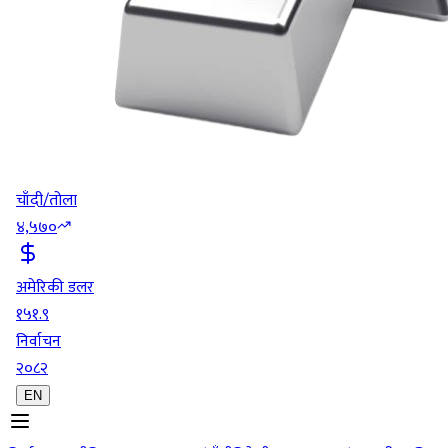
चाँदी/तोला
४,५७०
अमेरिकी डलर
१५१.९
निर्वाचन
२०८२
EN