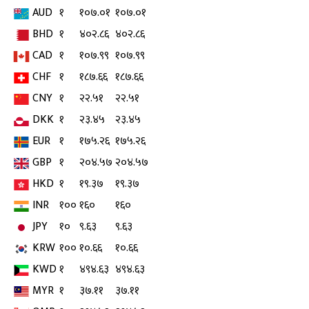
AUD
१
१०७.०१
१०७.०१
BHD
१
४०२.८६
४०२.८६
CAD
१
१०७.९९
१०७.९९
CHF
१
१८७.६६
१८७.६६
CNY
१
२२.५१
२२.५१
DKK
१
२३.४५
२३.४५
EUR
१
१७५.२६
१७५.२६
GBP
१
२०४.५७
२०४.५७
HKD
१
१९.३७
१९.३७
INR
१००
१६०
१६०
JPY
१०
९.६३
९.६३
KRW
१००
१०.६६
१०.६६
KWD
१
४९४.६३
४९४.६३
MYR
१
३७.११
३७.११