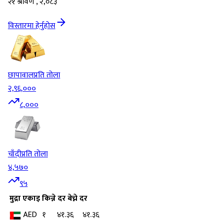
२१ श्रावण , २,०८३
विस्तारमा हेर्नुहोस
छापावाल
प्रति तोला
२,९६,०००
८,०००
चाँदी
प्रति तोला
४,५७०
९५
मुद्रा
एकाइ
किन्ने दर
बेच्ने दर
AED
१
४१.३६
४१.३६