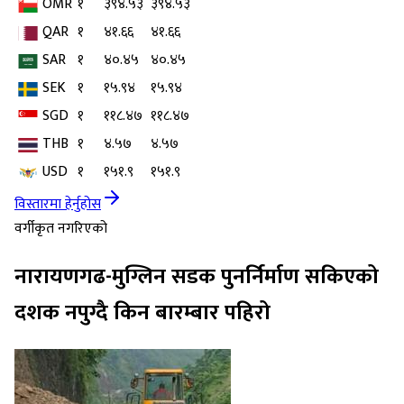
OMR
१
३९४.५३
३९४.५३
QAR
१
४१.६६
४१.६६
SAR
१
४०.४५
४०.४५
SEK
१
१५.९४
१५.९४
SGD
१
११८.४७
११८.४७
THB
१
४.५७
४.५७
USD
१
१५१.९
१५१.९
विस्तारमा हेर्नुहोस
वर्गीकृत नगरिएको
नारायणगढ-मुग्लिन सडक पुनर्निर्माण सकिएको
दशक नपुग्दै किन बारम्बार पहिरो