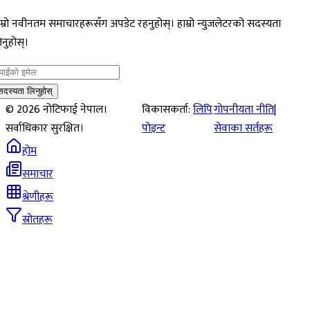
म्रो नवीनतम समाचारहरूसँग अपडेट रहनुहोस्। हाम्रो न्युजलेटरको सदस्यता
नुहोस्।
सदस्यता लिनुहोस्
©
2026
नोटिफाई नेपाल।
विकासकर्ता:
लिपि
गोपनीयता नीति
|
सर्वाधिकार सुरक्षित।
पोइन्ट
सेवाका सर्तहरू
होम
समाचार
श्रेणीहरू
स्रोतहरू