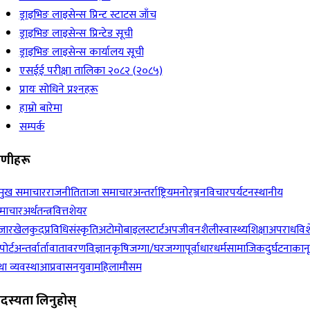
ड्राइभिङ लाइसेन्स प्रिन्ट स्टाटस जाँच
ड्राइभिङ लाइसेन्स प्रिन्टेड सूची
ड्राइभिङ लाइसेन्स कार्यालय सूची
एसईई परीक्षा तालिका २०८२ (२०८५)
प्रायः सोधिने प्रश्‍नहरू
हाम्रो बारेमा
सम्पर्क
रेणीहरू
रमुख समाचार
राजनीति
ताजा समाचार
अन्तर्राष्ट्रिय
मनोरञ्जन
विचार
पर्यटन
स्थानीय
माचार
अर्थतन्त्र
वित्त
शेयर
जार
खेलकुद
प्रविधि
संस्कृति
अटोमोबाइल
स्टार्टअप
जीवनशैली
स्वास्थ्य
शिक्षा
अपराध
विश
पोर्ट
अन्तर्वार्ता
वातावरण
विज्ञान
कृषि
जग्गा/घरजग्गा
पूर्वाधार
धर्म
सामाजिक
दुर्घटना
कान
ा व्यवस्था
आप्रवासन
युवा
महिला
मौसम
दस्यता लिनुहोस्