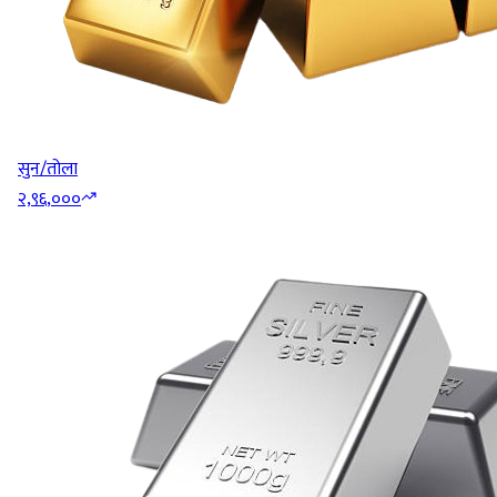
सुन/तोला
२,९६,०००