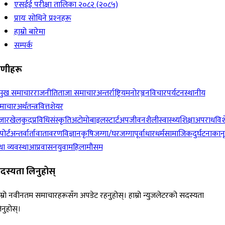
एसईई परीक्षा तालिका २०८२ (२०८५)
प्रायः सोधिने प्रश्‍नहरू
हाम्रो बारेमा
सम्पर्क
रेणीहरू
रमुख समाचार
राजनीति
ताजा समाचार
अन्तर्राष्ट्रिय
मनोरञ्जन
विचार
पर्यटन
स्थानीय
माचार
अर्थतन्त्र
वित्त
शेयर
जार
खेलकुद
प्रविधि
संस्कृति
अटोमोबाइल
स्टार्टअप
जीवनशैली
स्वास्थ्य
शिक्षा
अपराध
विश
पोर्ट
अन्तर्वार्ता
वातावरण
विज्ञान
कृषि
जग्गा/घरजग्गा
पूर्वाधार
धर्म
सामाजिक
दुर्घटना
कान
ा व्यवस्था
आप्रवासन
युवा
महिला
मौसम
दस्यता लिनुहोस्
म्रो नवीनतम समाचारहरूसँग अपडेट रहनुहोस्। हाम्रो न्युजलेटरको सदस्यता
नुहोस्।