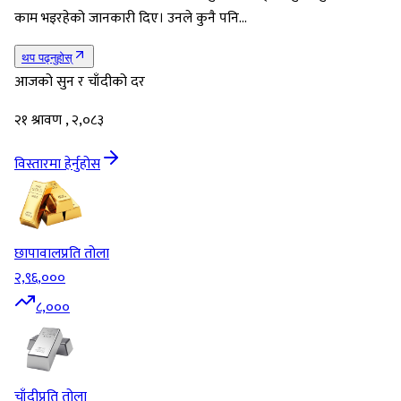
काम भइरहेको जानकारी दिए। उनले कुनै पनि…
थप पढ्नुहोस्
आजको सुन र चाँदीको दर
२१ श्रावण , २,०८३
विस्तारमा हेर्नुहोस
छापावाल
प्रति तोला
२,९६,०००
८,०००
चाँदी
प्रति तोला