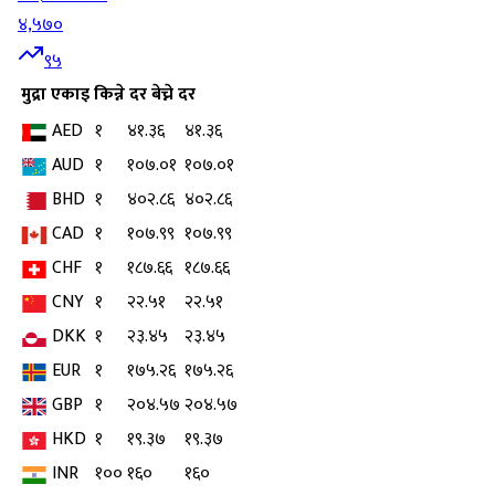
४,५७०
९५
मुद्रा
एकाइ
किन्ने दर
बेच्ने दर
AED
१
४१.३६
४१.३६
AUD
१
१०७.०१
१०७.०१
BHD
१
४०२.८६
४०२.८६
CAD
१
१०७.९९
१०७.९९
CHF
१
१८७.६६
१८७.६६
CNY
१
२२.५१
२२.५१
DKK
१
२३.४५
२३.४५
EUR
१
१७५.२६
१७५.२६
GBP
१
२०४.५७
२०४.५७
HKD
१
१९.३७
१९.३७
INR
१००
१६०
१६०