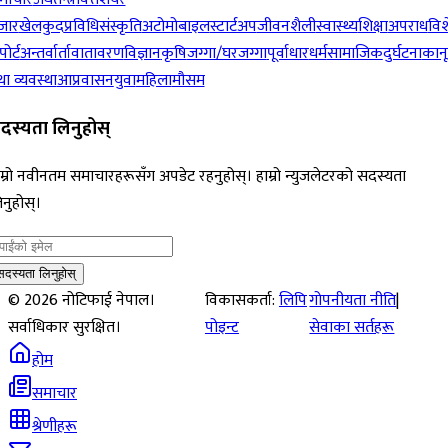
जार
खेलकुद
प्रविधि
संस्कृति
अटोमोबाइल
स्टार्टअप
जीवनशैली
स्वास्थ्य
शिक्षा
अपराध
विश
पोर्ट
अन्तर्वार्ता
वातावरण
विज्ञान
कृषि
जग्गा/घरजग्गा
पूर्वाधार
धर्म
सामाजिक
दुर्घटना
कान
ा व्यवस्था
आप्रवासन
युवा
महिला
मौसम
दस्यता लिनुहोस्
म्रो नवीनतम समाचारहरूसँग अपडेट रहनुहोस्। हाम्रो न्युजलेटरको सदस्यता
नुहोस्।
सदस्यता लिनुहोस्
©
2026
नोटिफाई नेपाल।
विकासकर्ता:
लिपि
गोपनीयता नीति
|
सर्वाधिकार सुरक्षित।
पोइन्ट
सेवाका सर्तहरू
होम
समाचार
श्रेणीहरू