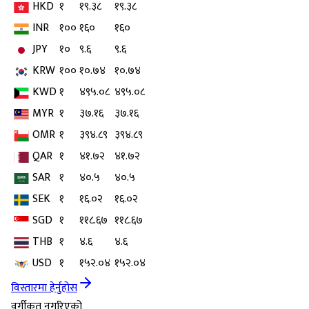
HKD
१
१९.३८
१९.३८
INR
१००
१६०
१६०
JPY
१०
९.६
९.६
KRW
१००
१०.७४
१०.७४
KWD
१
४९५.०८
४९५.०८
MYR
१
३७.१६
३७.१६
OMR
१
३९४.८९
३९४.८९
QAR
१
४१.७२
४१.७२
SAR
१
४०.५
४०.५
SEK
१
१६.०२
१६.०२
SGD
१
११८.६७
११८.६७
THB
१
४.६
४.६
USD
१
१५२.०४
१५२.०४
विस्तारमा हेर्नुहोस
वर्गीकृत नगरिएको