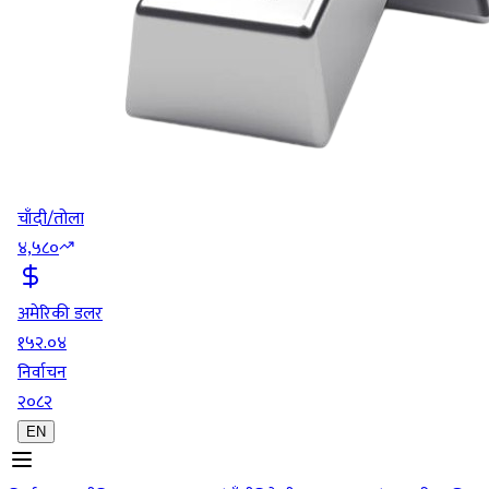
चाँदी/तोला
४,५८०
अमेरिकी डलर
१५२.०४
निर्वाचन
२०८२
EN