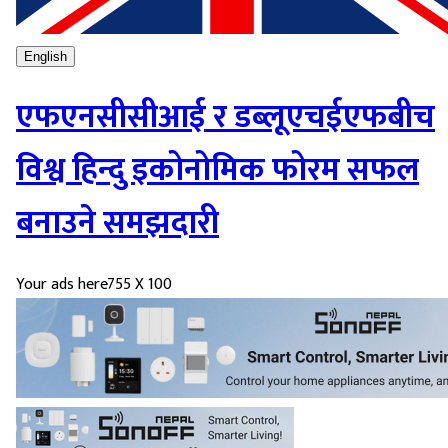
English
एफएनसीसीआई र डब्लूएचईएफबीच
विश्व हिन्दु इकोनोमिक फोरम सफल
बनाउने समझदारी
Your ads here
755 X 100