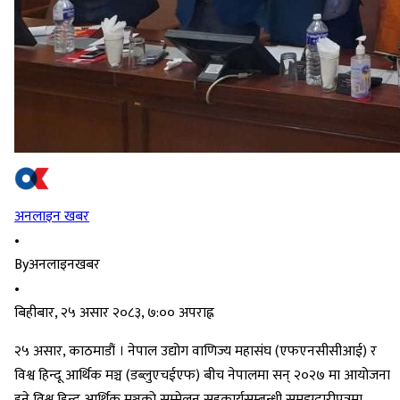
अनलाइन खबर
•
By
अनलाइनखबर
•
बिहीबार, २५ असार २०८३, ७:०० अपराह्न
२५ असार, काठमाडौं । नेपाल उद्योग वाणिज्य महासंघ (एफएनसीसीआई) र
विश्व हिन्दू आर्थिक मञ्च (डब्लुएचईएफ) बीच नेपालमा सन् २०२७ मा आयोजना
हुने विश्व हिन्दू आर्थिक मञ्चको सम्मेलन सहकार्यसम्बन्धी समझदारीपत्रमा