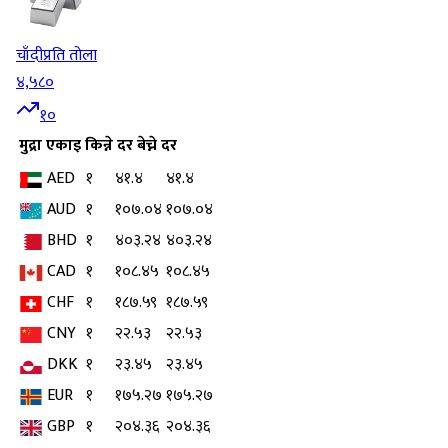
चाँदी
प्रति तोला
४,५८०
१०
मुद्रा
एकाइ
किन्ने दर
बेच्ने दर
AED
१
४१.४
४१.४
AUD
१
१०७.०४
१०७.०४
BHD
१
४०३.२४
४०३.२४
CAD
१
१०८.४५
१०८.४५
CHF
१
१८७.५९
१८७.५९
CNY
१
२२.५३
२२.५३
DKK
१
२३.४५
२३.४५
EUR
१
१७५.२७
१७५.२७
GBP
१
२०४.३६
२०४.३६