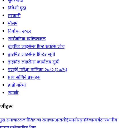
सुन/चाँदी
विदेशी मुद्रा
तरकारी
मौसम
निर्वाचन २०८२
सार्वजनिक व्यक्तित्वहरू
ड्राइभिङ लाइसेन्स प्रिन्ट स्टाटस जाँच
ड्राइभिङ लाइसेन्स प्रिन्टेड सूची
ड्राइभिङ लाइसेन्स कार्यालय सूची
एसईई परीक्षा तालिका २०८२ (२०८५)
प्रायः सोधिने प्रश्‍नहरू
हाम्रो बारेमा
सम्पर्क
रेणीहरू
रमुख समाचार
राजनीति
ताजा समाचार
अन्तर्राष्ट्रिय
मनोरञ्जन
विचार
पर्यटन
स्थानीय
माचार
अर्थतन्त्र
वित्त
शेयर