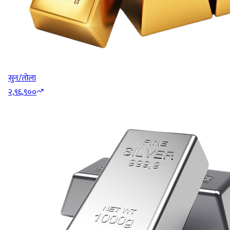
सुन/तोला
२,९६,९००