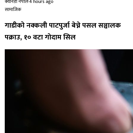
क्यानडा नेपाल
·
4 hours ago
सामाजिक
गाडीको नक्कली पाटपुर्जा बेच्ने पसल सञ्चालक
पक्राउ, १० वटा गोदाम सिल