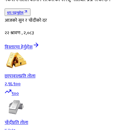
थप पढ्नुहोस्
आजको सुन र चाँदीको दर
२२ श्रावण , २,०८३
विस्तारमा हेर्नुहोस
छापावाल
प्रति तोला
२,९६,९००
९००
चाँदी
प्रति तोला