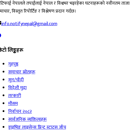
ोटिफाई नेपालले तपाईंलाई नेपाल र विश्वभर भइरहेका घटनाहरूको नवीनतम ताजा
ाचार, विस्तृत रिपोर्टिङ र विश्लेषण प्रदान गर्दछ।
info.notifynepal@gmail.com
िटो लिङ्कहरू
गृहपृष्ठ
समाचार स्रोतहरू
सुन/चाँदी
विदेशी मुद्रा
तरकारी
मौसम
निर्वाचन २०८२
सार्वजनिक व्यक्तित्वहरू
ड्राइभिङ लाइसेन्स प्रिन्ट स्टाटस जाँच