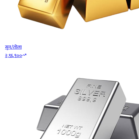
सुन/तोला
२,९६,९००