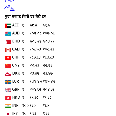
४,५८०
१०
मुद्रा
एकाइ
किन्ने दर
बेच्ने दर
AED
१
४१.४
४१.४
AUD
१
१०७.०८
१०७.०८
BHD
१
४०३.२९
४०३.२९
CAD
१
१०८.५३
१०८.५३
CHF
१
१८७.८३
१८७.८३
CNY
१
२२.५३
२२.५३
DKK
१
२३.४७
२३.४७
EUR
१
१७५.४५
१७५.४५
GBP
१
२०४.६२
२०४.६२
HKD
१
१९.३८
१९.३८
INR
१००
१६०
१६०
JPY
१०
९.६३
९.६३