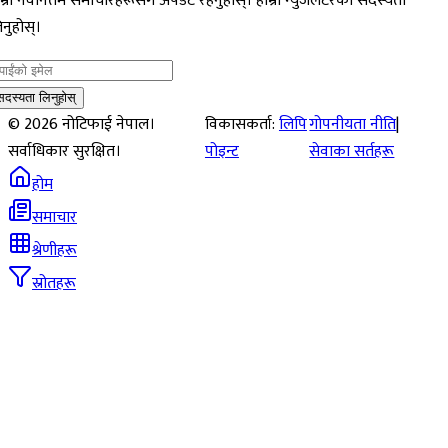
म्रो नवीनतम समाचारहरूसँग अपडेट रहनुहोस्। हाम्रो न्युजलेटरको सदस्यता
नुहोस्।
सदस्यता लिनुहोस्
©
2026
नोटिफाई नेपाल।
विकासकर्ता:
लिपि
गोपनीयता नीति
|
सर्वाधिकार सुरक्षित।
पोइन्ट
सेवाका सर्तहरू
होम
समाचार
श्रेणीहरू
स्रोतहरू