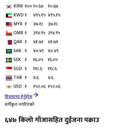
KRW
१००
१०.६७
१०.६७
KWD
१
४९५.१५
४९५.१५
MYR
१
३७.१८
३७.१८
OMR
१
३९४.९५
३९४.९५
QAR
१
४१.७१
४१.७१
SAR
१
४०.४९
४०.४९
SEK
१
१६.०५
१६.०५
SGD
१
११८.६
११८.६
THB
१
४.६
४.६
USD
१
१५२.०६
१५२.०६
विस्तारमा हेर्नुहोस
वर्गीकृत नगरिएको
६४७ किलो गाँजासहित दुईजना पक्राउ