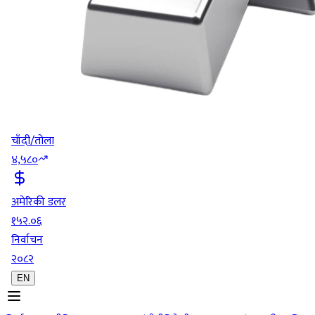
चाँदी/तोला
४,५८०
अमेरिकी डलर
१५२.०६
निर्वाचन
२०८२
EN