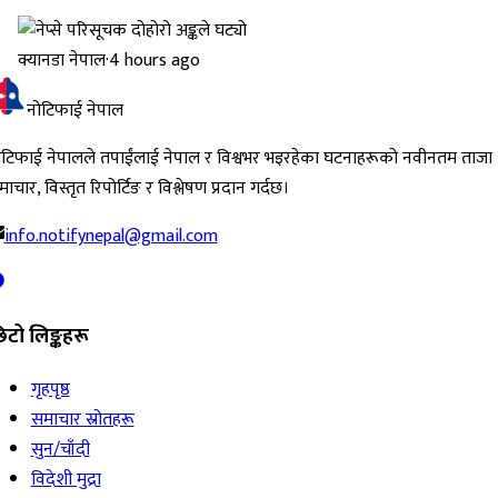
क्यानडा नेपाल
·
4 hours ago
नोटिफाई नेपाल
ोटिफाई नेपालले तपाईंलाई नेपाल र विश्वभर भइरहेका घटनाहरूको नवीनतम ताजा
ाचार, विस्तृत रिपोर्टिङ र विश्लेषण प्रदान गर्दछ।
info.notifynepal@gmail.com
िटो लिङ्कहरू
गृहपृष्ठ
समाचार स्रोतहरू
सुन/चाँदी
विदेशी मुद्रा