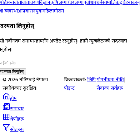
पोर्ट
अन्तर्वार्ता
वातावरण
विज्ञान
कृषि
जग्गा/घरजग्गा
पूर्वाधार
धर्म
सामाजिक
दुर्घटना
कान
ा व्यवस्था
आप्रवासन
युवा
महिला
मौसम
दस्यता लिनुहोस्
म्रो नवीनतम समाचारहरूसँग अपडेट रहनुहोस्। हाम्रो न्युजलेटरको सदस्यता
नुहोस्।
सदस्यता लिनुहोस्
©
2026
नोटिफाई नेपाल।
विकासकर्ता:
लिपि
गोपनीयता नीति
|
सर्वाधिकार सुरक्षित।
पोइन्ट
सेवाका सर्तहरू
होम
समाचार
श्रेणीहरू
स्रोतहरू