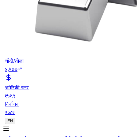
चाँदी/तोला
४,५७०
अमेरिकी डलर
१५१.९
निर्वाचन
२०८२
EN