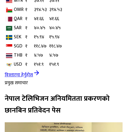
MYR
१
३७.११
३७.११
OMR
१
३९४.५३
३९४.५३
QAR
१
४१.६६
४१.६६
SAR
१
४०.४५
४०.४५
SEK
१
१५.९४
१५.९४
SGD
१
११८.४७
११८.४७
THB
१
४.५७
४.५७
USD
१
१५१.९
१५१.९
विस्तारमा हेर्नुहोस
प्रमुख समाचार
नेपाल टेलिभिजन अनियमितता प्रकरणको
छानबिन प्रतिवेदन पेस