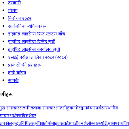
तरकारी
मौसम
निर्वाचन २०८२
सार्वजनिक व्यक्तित्वहरू
ड्राइभिङ लाइसेन्स प्रिन्ट स्टाटस जाँच
ड्राइभिङ लाइसेन्स प्रिन्टेड सूची
ड्राइभिङ लाइसेन्स कार्यालय सूची
एसईई परीक्षा तालिका २०८२ (२०८५)
प्रायः सोधिने प्रश्‍नहरू
हाम्रो बारेमा
सम्पर्क
रेणीहरू
रमुख समाचार
राजनीति
ताजा समाचार
अन्तर्राष्ट्रिय
मनोरञ्जन
विचार
पर्यटन
स्थानीय
माचार
अर्थतन्त्र
वित्त
शेयर
जार
खेलकुद
प्रविधि
संस्कृति
अटोमोबाइल
स्टार्टअप
जीवनशैली
स्वास्थ्य
शिक्षा
अपराध
विश