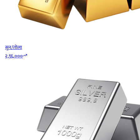
सुन/तोला
२,९६,०००