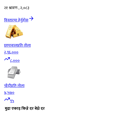
२१ श्रावण , २,०८३
विस्तारमा हेर्नुहोस
छापावाल
प्रति तोला
२,९६,०००
८,०००
चाँदी
प्रति तोला
४,५७०
९५
मुद्रा
एकाइ
किन्ने दर
बेच्ने दर