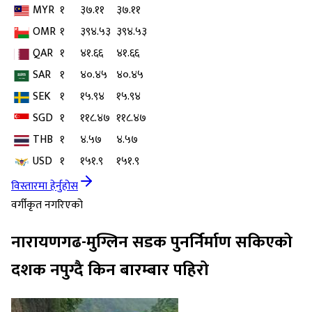
MYR
१
३७.११
३७.११
OMR
१
३९४.५३
३९४.५३
QAR
१
४१.६६
४१.६६
SAR
१
४०.४५
४०.४५
SEK
१
१५.९४
१५.९४
SGD
१
११८.४७
११८.४७
THB
१
४.५७
४.५७
USD
१
१५१.९
१५१.९
विस्तारमा हेर्नुहोस
वर्गीकृत नगरिएको
नारायणगढ-मुग्लिन सडक पुनर्निर्माण सकिएको
दशक नपुग्दै किन बारम्बार पहिरो