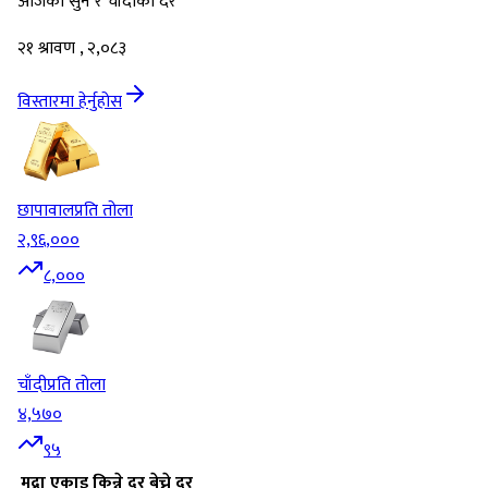
आजको सुन र चाँदीको दर
२१ श्रावण , २,०८३
विस्तारमा हेर्नुहोस
छापावाल
प्रति तोला
२,९६,०००
८,०००
चाँदी
प्रति तोला
४,५७०
९५
मुद्रा
एकाइ
किन्ने दर
बेच्ने दर