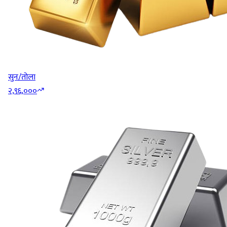
सुन/तोला
२,९६,०००