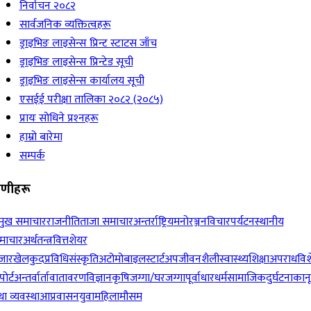
निर्वाचन २०८२
सार्वजनिक व्यक्तित्वहरू
ड्राइभिङ लाइसेन्स प्रिन्ट स्टाटस जाँच
ड्राइभिङ लाइसेन्स प्रिन्टेड सूची
ड्राइभिङ लाइसेन्स कार्यालय सूची
एसईई परीक्षा तालिका २०८२ (२०८५)
प्रायः सोधिने प्रश्‍नहरू
हाम्रो बारेमा
सम्पर्क
रेणीहरू
रमुख समाचार
राजनीति
ताजा समाचार
अन्तर्राष्ट्रिय
मनोरञ्जन
विचार
पर्यटन
स्थानीय
माचार
अर्थतन्त्र
वित्त
शेयर
जार
खेलकुद
प्रविधि
संस्कृति
अटोमोबाइल
स्टार्टअप
जीवनशैली
स्वास्थ्य
शिक्षा
अपराध
विश
पोर्ट
अन्तर्वार्ता
वातावरण
विज्ञान
कृषि
जग्गा/घरजग्गा
पूर्वाधार
धर्म
सामाजिक
दुर्घटना
कान
ा व्यवस्था
आप्रवासन
युवा
महिला
मौसम