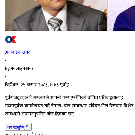
अनलाइन खबर
•
By
अनलाइनखबर
•
बिहीबार, २५ असार २०८३, ७:४३ पूर्वाह्न
पूर्वराजदूतहरूले सरकारले आफ्नो परराष्ट्रनीतिको घोषित प्रतिबद्धतालाई
दृढतापूर्वक कार्यान्वयन गर्दै नेपाल–चीन सम्बन्धमा संवेदनशील विषयमा विशेष
सावधानी अपनाउनुपर्नेमा जोड दिएका छन्।
थप पढ्नुहोस्