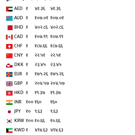
AED
१
४१.३६
४१.३६
AUD
१
१०७.०१
१०७.०१
BHD
१
४०२.८६
४०२.८६
CAD
१
१०७.९९
१०७.९९
CHF
१
१८७.६६
१८७.६६
CNY
१
२२.५१
२२.५१
DKK
१
२३.४५
२३.४५
EUR
१
१७५.२६
१७५.२६
GBP
१
२०४.५७
२०४.५७
HKD
१
१९.३७
१९.३७
INR
१००
१६०
१६०
JPY
१०
९.६३
९.६३
KRW
१००
१०.६६
१०.६६
KWD
१
४९४.६३
४९४.६३