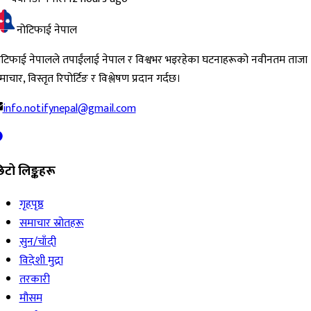
नोटिफाई नेपाल
ोटिफाई नेपालले तपाईंलाई नेपाल र विश्वभर भइरहेका घटनाहरूको नवीनतम ताजा
ाचार, विस्तृत रिपोर्टिङ र विश्लेषण प्रदान गर्दछ।
info.notifynepal@gmail.com
िटो लिङ्कहरू
गृहपृष्ठ
समाचार स्रोतहरू
सुन/चाँदी
विदेशी मुद्रा
तरकारी
मौसम