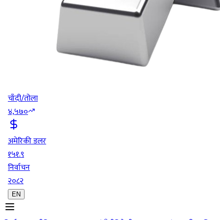
चाँदी/तोला
४,५७०
अमेरिकी डलर
१५१.९
निर्वाचन
२०८२
EN