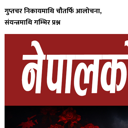
गुप्तचर निकायमाथि चौतर्फि आलोचना,
संयन्त्रमाथि गम्भिर प्रश्न