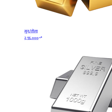
सुन/तोला
२,९६,०००