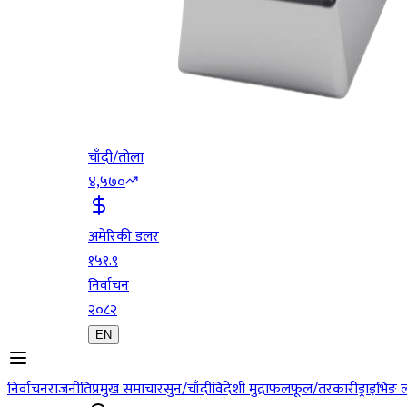
चाँदी/तोला
४,५७०
अमेरिकी डलर
१५१.९
निर्वाचन
२०८२
EN
निर्वाचन
राजनीति
प्रमुख समाचार
सुन/चाँदी
विदेशी मुद्रा
फलफूल/तरकारी
ड्राइभिङ 