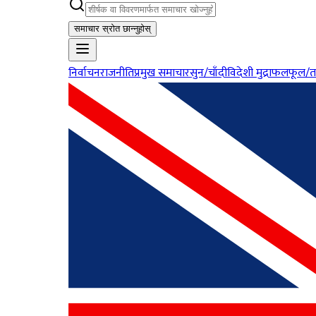
समाचार स्रोत छान्नुहोस्
निर्वाचन
राजनीति
प्रमुख समाचार
सुन/चाँदी
विदेशी मुद्रा
फलफूल/त