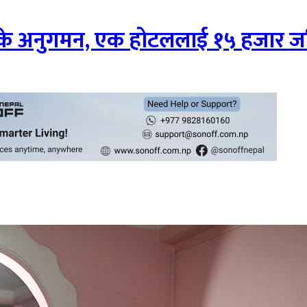
के अनुगमन, एक होटललाई १५ हजार ज