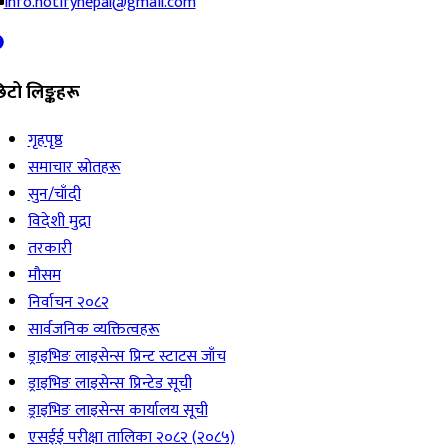
info.notifynepal@gmail.com
िटो लिङ्कहरू
गृहपृष्ठ
समाचार स्रोतहरू
सुन/चाँदी
विदेशी मुद्रा
तरकारी
मौसम
निर्वाचन २०८२
सार्वजनिक व्यक्तित्वहरू
ड्राइभिङ लाइसेन्स प्रिन्ट स्टाटस जाँच
ड्राइभिङ लाइसेन्स प्रिन्टेड सूची
ड्राइभिङ लाइसेन्स कार्यालय सूची
एसईई परीक्षा तालिका २०८२ (२०८५)