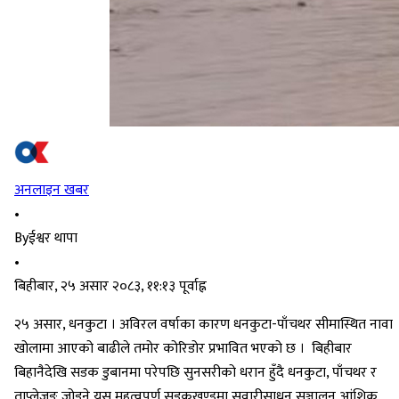
अनलाइन खबर
•
By
ईश्वर थापा
•
बिहीबार, २५ असार २०८३, ११:१३ पूर्वाह्न
२५ असार, धनकुटा । अविरल वर्षाका कारण धनकुटा-पाँचथर सीमास्थित नावा
खोलामा आएको बाढीले तमोर कोरिडोर प्रभावित भएको छ । बिहीबार
बिहानैदेखि सडक डुबानमा परेपछि सुनसरीको धरान हुँदै धनकुटा, पाँचथर र
ताप्लेजुङ जोड्ने यस महत्वपूर्ण सडकखण्डमा सवारीसाधन सञ्चालन आंशिक