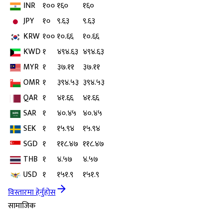
INR
१००
१६०
१६०
JPY
१०
९.६३
९.६३
KRW
१००
१०.६६
१०.६६
KWD
१
४९४.६३
४९४.६३
MYR
१
३७.११
३७.११
OMR
१
३९४.५३
३९४.५३
QAR
१
४१.६६
४१.६६
SAR
१
४०.४५
४०.४५
SEK
१
१५.९४
१५.९४
SGD
१
११८.४७
११८.४७
THB
१
४.५७
४.५७
USD
१
१५१.९
१५१.९
विस्तारमा हेर्नुहोस
सामाजिक