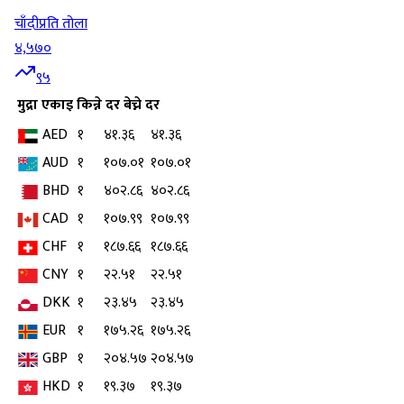
चाँदी
प्रति तोला
४,५७०
९५
मुद्रा
एकाइ
किन्ने दर
बेच्ने दर
AED
१
४१.३६
४१.३६
AUD
१
१०७.०१
१०७.०१
BHD
१
४०२.८६
४०२.८६
CAD
१
१०७.९९
१०७.९९
CHF
१
१८७.६६
१८७.६६
CNY
१
२२.५१
२२.५१
DKK
१
२३.४५
२३.४५
EUR
१
१७५.२६
१७५.२६
GBP
१
२०४.५७
२०४.५७
HKD
१
१९.३७
१९.३७