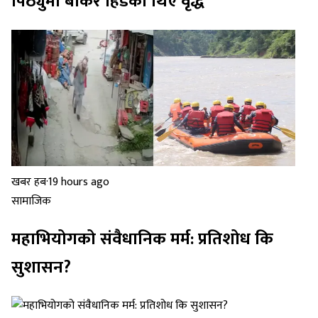
पिठ्युँमा बोकेर हिँडेका थिए वृद्ध
खबर हब
·
19 hours ago
सामाजिक
महाभियोगको संवैधानिक मर्म: प्रतिशोध कि
सुशासन?