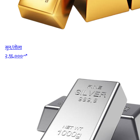
सुन/तोला
२,९६,०००