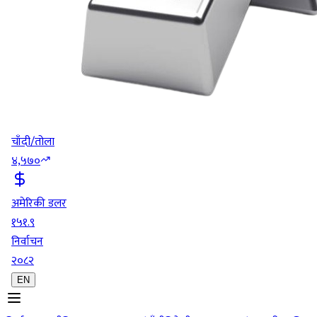
चाँदी/तोला
४,५७०
अमेरिकी डलर
१५१.९
निर्वाचन
२०८२
EN