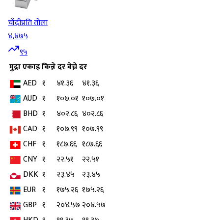
चाँदी
प्रति तोला
४,४७५
९५
मुद्रा
एकाइ
किन्ने दर
बेच्ने दर
AED
१
४१.३६
४१.३६
AUD
१
१०७.०१
१०७.०१
BHD
१
४०२.८६
४०२.८६
CAD
१
१०७.९९
१०७.९९
CHF
१
१८७.६६
१८७.६६
CNY
१
२२.५१
२२.५१
DKK
१
२३.४५
२३.४५
EUR
१
१७५.२६
१७५.२६
GBP
१
२०४.५७
२०४.५७