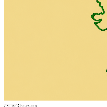
सेतोपाटी
·
17 hours ago