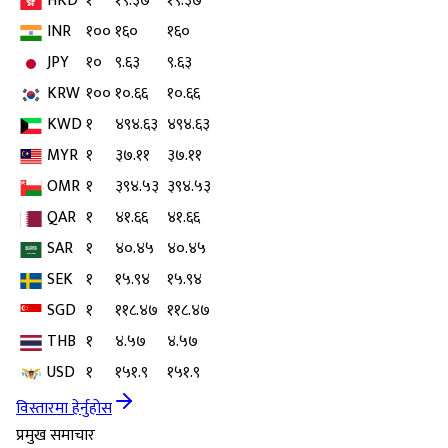
HKD
१
१९.३७
१९.३७
INR
१००
१६०
१६०
JPY
१०
९.६३
९.६३
KRW
१००
१०.६६
१०.६६
KWD
१
४९४.६३
४९४.६३
MYR
१
३७.११
३७.११
OMR
१
३९४.५३
३९४.५३
QAR
१
४१.६६
४१.६६
SAR
१
४०.४५
४०.४५
SEK
१
१५.९४
१५.९४
SGD
१
११८.४७
११८.४७
THB
१
४.५७
४.५७
USD
१
१५१.९
१५१.९
विस्तारमा हेर्नुहोस
प्रमुख समाचार