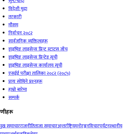
सुन/चाँदी
विदेशी मुद्रा
तरकारी
मौसम
निर्वाचन २०८२
सार्वजनिक व्यक्तित्वहरू
ड्राइभिङ लाइसेन्स प्रिन्ट स्टाटस जाँच
ड्राइभिङ लाइसेन्स प्रिन्टेड सूची
ड्राइभिङ लाइसेन्स कार्यालय सूची
एसईई परीक्षा तालिका २०८२ (२०८५)
प्रायः सोधिने प्रश्‍नहरू
हाम्रो बारेमा
सम्पर्क
रेणीहरू
रमुख समाचार
राजनीति
ताजा समाचार
अन्तर्राष्ट्रिय
मनोरञ्जन
विचार
पर्यटन
स्थानीय