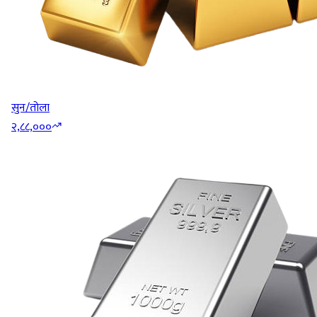
सुन/तोला
२,८८,०००