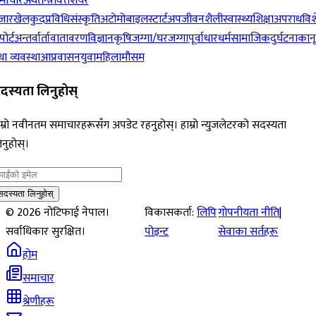
माचार
अर्थतन्त्र
वित्त
शेयर
जार
खेलकुद
प्रविधि
संस्कृति
अटोमोबाइल
स्टार्टअप
जीवनशैली
स्वास्थ्य
शिक्षा
अपराध
विश
पोर्ट
अन्तर्वार्ता
वातावरण
विज्ञान
कृषि
जग्गा/घरजग्गा
पूर्वाधार
धर्म
सामाजिक
दुर्घटना
कान
ा व्यवस्था
आप्रवासन
युवा
महिला
मौसम
दस्यता लिनुहोस्
म्रो नवीनतम समाचारहरूसँग अपडेट रहनुहोस्। हाम्रो न्युजलेटरको सदस्यता
नुहोस्।
सदस्यता लिनुहोस्
©
2026
नोटिफाई नेपाल।
विकासकर्ता:
लिपि
गोपनीयता नीति
|
सर्वाधिकार सुरक्षित।
पोइन्ट
सेवाका सर्तहरू
होम
समाचार
श्रेणीहरू