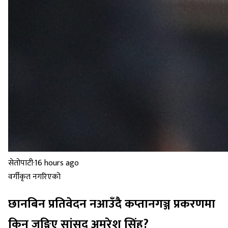
सेतोपाटी
·
16 hours ago
वर्गीकृत नगरिएको
छानबिन प्रतिवेदन नआउँदै कप्तानगञ्ज प्रकरणमा
किन जङ्गिए सांसद अमरेश सिंह?