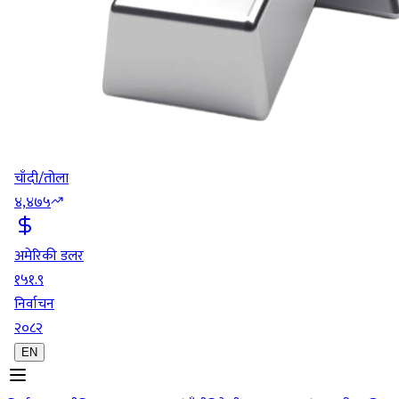
चाँदी/तोला
४,४७५
अमेरिकी डलर
१५१.९
निर्वाचन
२०८२
EN