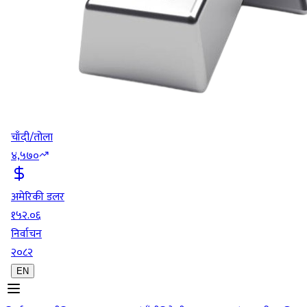
चाँदी/तोला
४,५७०
अमेरिकी डलर
१५२.०६
निर्वाचन
२०८२
EN