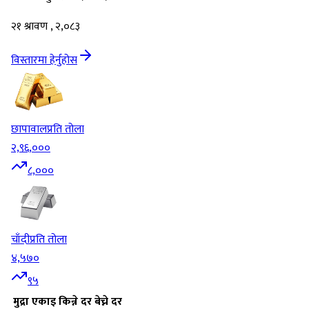
२१ श्रावण , २,०८३
विस्तारमा हेर्नुहोस
छापावाल
प्रति तोला
२,९६,०००
८,०००
चाँदी
प्रति तोला
४,५७०
९५
मुद्रा
एकाइ
किन्ने दर
बेच्ने दर