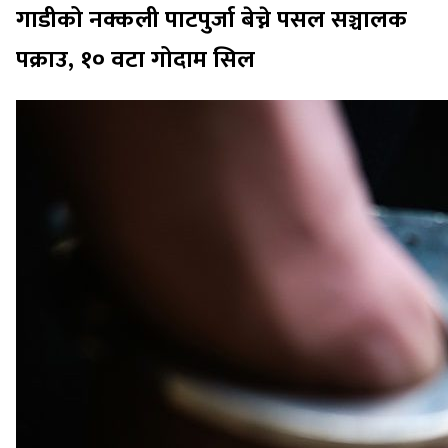
गाडीको नक्कली पाटपुर्जा बेच्ने पसल सञ्चालक
पक्राउ, १० वटा गोदाम सिल