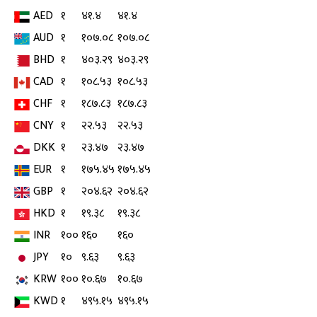
AED
१
४१.४
४१.४
AUD
१
१०७.०८
१०७.०८
BHD
१
४०३.२९
४०३.२९
CAD
१
१०८.५३
१०८.५३
CHF
१
१८७.८३
१८७.८३
CNY
१
२२.५३
२२.५३
DKK
१
२३.४७
२३.४७
EUR
१
१७५.४५
१७५.४५
GBP
१
२०४.६२
२०४.६२
HKD
१
१९.३८
१९.३८
INR
१००
१६०
१६०
JPY
१०
९.६३
९.६३
KRW
१००
१०.६७
१०.६७
KWD
१
४९५.१५
४९५.१५