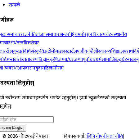
सम्पर्क
रेणीहरू
रमुख समाचार
राजनीति
ताजा समाचार
अन्तर्राष्ट्रिय
मनोरञ्जन
विचार
पर्यटन
स्थानीय
माचार
अर्थतन्त्र
वित्त
शेयर
जार
खेलकुद
प्रविधि
संस्कृति
अटोमोबाइल
स्टार्टअप
जीवनशैली
स्वास्थ्य
शिक्षा
अपराध
विश
पोर्ट
अन्तर्वार्ता
वातावरण
विज्ञान
कृषि
जग्गा/घरजग्गा
पूर्वाधार
धर्म
सामाजिक
दुर्घटना
कान
ा व्यवस्था
आप्रवासन
युवा
महिला
मौसम
दस्यता लिनुहोस्
म्रो नवीनतम समाचारहरूसँग अपडेट रहनुहोस्। हाम्रो न्युजलेटरको सदस्यता
नुहोस्।
सदस्यता लिनुहोस्
©
2026
नोटिफाई नेपाल।
विकासकर्ता:
लिपि
गोपनीयता नीति
|