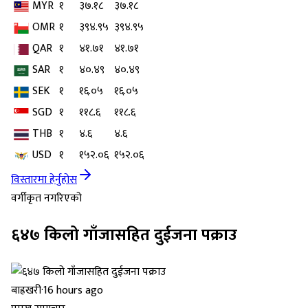
MYR
१
३७.१८
३७.१८
OMR
१
३९४.९५
३९४.९५
QAR
१
४१.७१
४१.७१
SAR
१
४०.४९
४०.४९
SEK
१
१६.०५
१६.०५
SGD
१
११८.६
११८.६
THB
१
४.६
४.६
USD
१
१५२.०६
१५२.०६
विस्तारमा हेर्नुहोस
वर्गीकृत नगरिएको
६४७ किलो गाँजासहित दुईजना पक्राउ
बाह्रखरी
·
16 hours ago