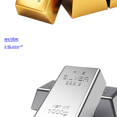
सुन/तोला
२,९६,०००