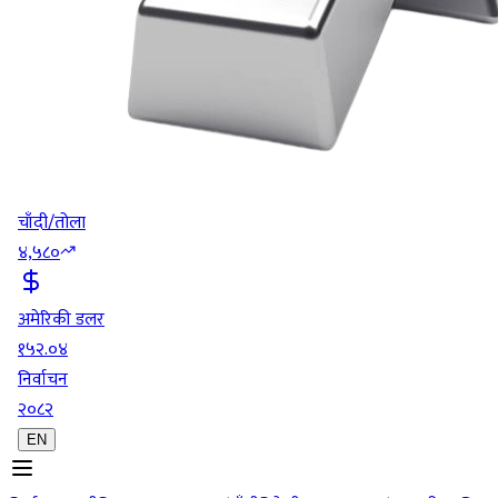
चाँदी/तोला
४,५८०
अमेरिकी डलर
१५२.०४
निर्वाचन
२०८२
EN