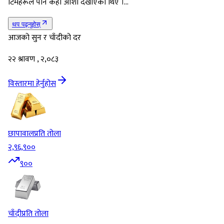
टिमहरूले पनि केही आशा देखाएका थिए ।…
थप पढ्नुहोस्
आजको सुन र चाँदीको दर
२२ श्रावण , २,०८३
विस्तारमा हेर्नुहोस
छापावाल
प्रति तोला
२,९६,९००
९००
चाँदी
प्रति तोला