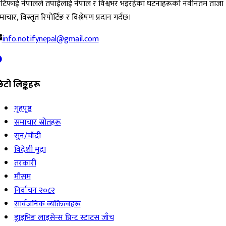
ोटिफाई नेपालले तपाईंलाई नेपाल र विश्वभर भइरहेका घटनाहरूको नवीनतम ताजा
ाचार, विस्तृत रिपोर्टिङ र विश्लेषण प्रदान गर्दछ।
info.notifynepal@gmail.com
िटो लिङ्कहरू
गृहपृष्ठ
समाचार स्रोतहरू
सुन/चाँदी
विदेशी मुद्रा
तरकारी
मौसम
निर्वाचन २०८२
सार्वजनिक व्यक्तित्वहरू
ड्राइभिङ लाइसेन्स प्रिन्ट स्टाटस जाँच