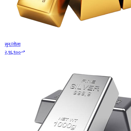
सुन/तोला
२,९६,९००