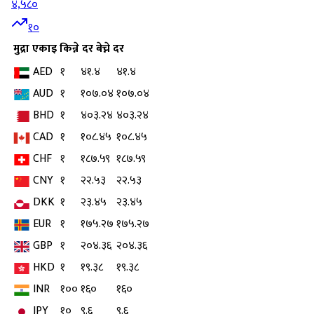
४,५८०
१०
मुद्रा
एकाइ
किन्ने दर
बेच्ने दर
AED
१
४१.४
४१.४
AUD
१
१०७.०४
१०७.०४
BHD
१
४०३.२४
४०३.२४
CAD
१
१०८.४५
१०८.४५
CHF
१
१८७.५९
१८७.५९
CNY
१
२२.५३
२२.५३
DKK
१
२३.४५
२३.४५
EUR
१
१७५.२७
१७५.२७
GBP
१
२०४.३६
२०४.३६
HKD
१
१९.३८
१९.३८
INR
१००
१६०
१६०
JPY
१०
९.६
९.६