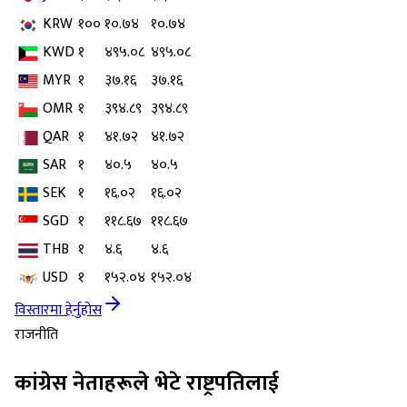
KRW
१००
१०.७४
१०.७४
KWD
१
४९५.०८
४९५.०८
MYR
१
३७.१६
३७.१६
OMR
१
३९४.८९
३९४.८९
QAR
१
४१.७२
४१.७२
SAR
१
४०.५
४०.५
SEK
१
१६.०२
१६.०२
SGD
१
११८.६७
११८.६७
THB
१
४.६
४.६
USD
१
१५२.०४
१५२.०४
विस्तारमा हेर्नुहोस
राजनीति
कांग्रेस नेताहरूले भेटे राष्ट्रपतिलाई