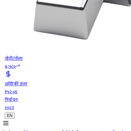
चाँदी/तोला
४,५८०
अमेरिकी डलर
१५२.०६
निर्वाचन
२०८२
EN