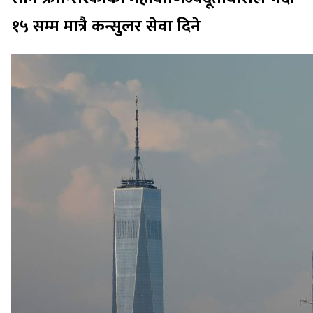
१५ सम्म मात्रै कन्सुलर सेवा दिने