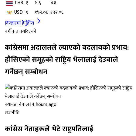
THB
१
४.६
४.६
USD
१
१५२.०६
१५२.०६
विस्तारमा हेर्नुहोस
वर्गीकृत नगरिएको
कांग्रेसमा अदालतले ल्याएको बदलावको प्रभाव:
हौसिएको समूहको राष्ट्रिय भेलालाई देउवाले
गर्नेछन् सम्बोधन
क्यानडा नेपाल
·
14 hours ago
राजनीति
कांग्रेस नेताहरूले भेटे राष्ट्रपतिलाई