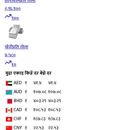
छापावाल
प्रति तोला
२,९६,९००
९००
चाँदी
प्रति तोला
४,५८०
१०
मुद्रा
एकाइ
किन्ने दर
बेच्ने दर
AED
१
४१.४
४१.४
AUD
१
१०७.०८
१०७.०८
BHD
१
४०३.२९
४०३.२९
CAD
१
१०८.५३
१०८.५३
CHF
१
१८७.८३
१८७.८३
CNY
१
२२.५३
२२.५३