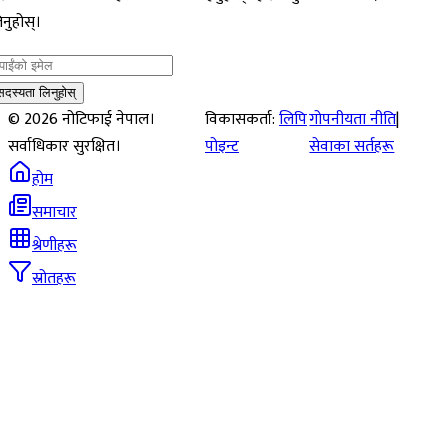
नुहोस्।
सदस्यता लिनुहोस्
©
2026
नोटिफाई नेपाल।
विकासकर्ता:
लिपि
गोपनीयता नीति
|
सर्वाधिकार सुरक्षित।
पोइन्ट
सेवाका सर्तहरू
होम
समाचार
श्रेणीहरू
स्रोतहरू