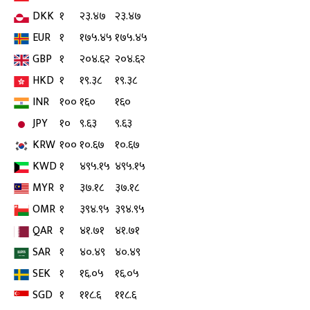
DKK
१
२३.४७
२३.४७
EUR
१
१७५.४५
१७५.४५
GBP
१
२०४.६२
२०४.६२
HKD
१
१९.३८
१९.३८
INR
१००
१६०
१६०
JPY
१०
९.६३
९.६३
KRW
१००
१०.६७
१०.६७
KWD
१
४९५.१५
४९५.१५
MYR
१
३७.१८
३७.१८
OMR
१
३९४.९५
३९४.९५
QAR
१
४१.७१
४१.७१
SAR
१
४०.४९
४०.४९
SEK
१
१६.०५
१६.०५
SGD
१
११८.६
११८.६