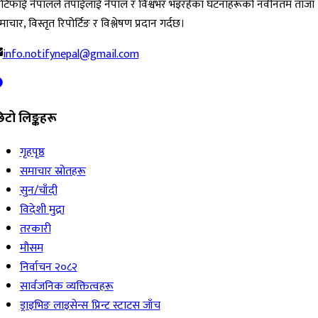
ोटिफाई नेपालले तपाईंलाई नेपाल र विश्वभर भइरहेका घटनाहरूको नवीनतम ताजा
ाचार, विस्तृत रिपोर्टिङ र विश्लेषण प्रदान गर्दछ।
info.notifynepal@gmail.com
िटो लिङ्कहरू
गृहपृष्ठ
समाचार स्रोतहरू
सुन/चाँदी
विदेशी मुद्रा
तरकारी
मौसम
निर्वाचन २०८२
सार्वजनिक व्यक्तित्वहरू
ड्राइभिङ लाइसेन्स प्रिन्ट स्टाटस जाँच