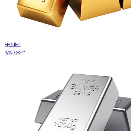
सुन/तोला
२,९६,९००