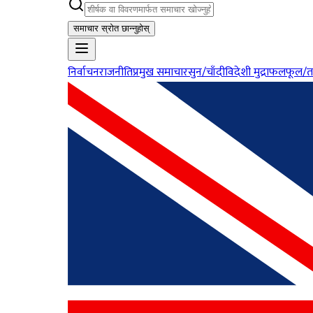
समाचार स्रोत छान्नुहोस्
निर्वाचन
राजनीति
प्रमुख समाचार
सुन/चाँदी
विदेशी मुद्रा
फलफूल/त