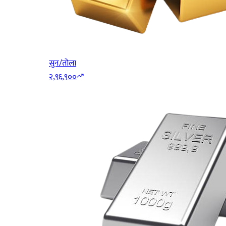
सुन/तोला
२,९६,९००