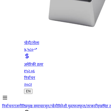
चाँदी/तोला
४,५८०
अमेरिकी डलर
१५२.०६
निर्वाचन
२०८२
EN
निर्वाचन
राजनीति
प्रमुख समाचार
सुन/चाँदी
विदेशी मुद्रा
फलफूल/तरकारी
ड्राइभिङ 