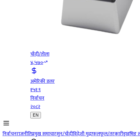
चाँदी/तोला
४,५७०
अमेरिकी डलर
१५१.९
निर्वाचन
२०८२
EN
निर्वाचन
राजनीति
प्रमुख समाचार
सुन/चाँदी
विदेशी मुद्रा
फलफूल/तरकारी
ड्राइभिङ 