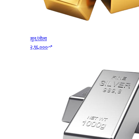
सुन/तोला
२,९६,०००