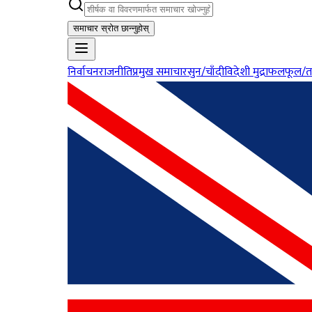
समाचार स्रोत छान्नुहोस्
निर्वाचन
राजनीति
प्रमुख समाचार
सुन/चाँदी
विदेशी मुद्रा
फलफूल/त