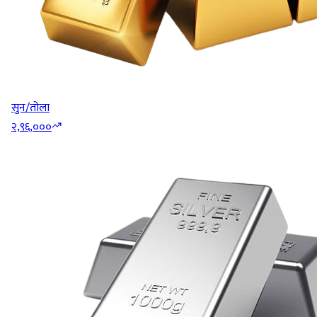
सुन/तोला
२,९६,०००