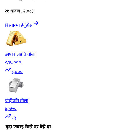
२१ श्रावण , २,०८३
विस्तारमा हेर्नुहोस
छापावाल
प्रति तोला
२,९६,०००
८,०००
चाँदी
प्रति तोला
४,५७०
९५
मुद्रा
एकाइ
किन्ने दर
बेच्ने दर