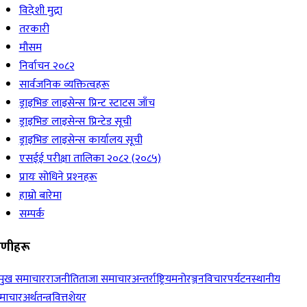
विदेशी मुद्रा
तरकारी
मौसम
निर्वाचन २०८२
सार्वजनिक व्यक्तित्वहरू
ड्राइभिङ लाइसेन्स प्रिन्ट स्टाटस जाँच
ड्राइभिङ लाइसेन्स प्रिन्टेड सूची
ड्राइभिङ लाइसेन्स कार्यालय सूची
एसईई परीक्षा तालिका २०८२ (२०८५)
प्रायः सोधिने प्रश्‍नहरू
हाम्रो बारेमा
सम्पर्क
रेणीहरू
रमुख समाचार
राजनीति
ताजा समाचार
अन्तर्राष्ट्रिय
मनोरञ्जन
विचार
पर्यटन
स्थानीय
माचार
अर्थतन्त्र
वित्त
शेयर