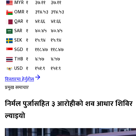
MYR
१
३७.११
३७.११
OMR
१
३९४.५३
३९४.५३
QAR
१
४१.६६
४१.६६
SAR
१
४०.४५
४०.४५
SEK
१
१५.९४
१५.९४
SGD
१
११८.४७
११८.४७
THB
१
४.५७
४.५७
USD
१
१५१.९
१५१.९
विस्तारमा हेर्नुहोस
प्रमुख समाचार
निर्मल पुर्जासहित ३ आरोहीको शव आधार शिविर
ल्याइयो