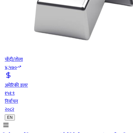
चाँदी/तोला
४,५७०
अमेरिकी डलर
१५१.९
निर्वाचन
२०८२
EN