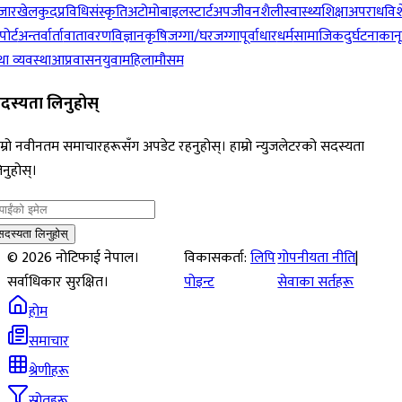
जार
खेलकुद
प्रविधि
संस्कृति
अटोमोबाइल
स्टार्टअप
जीवनशैली
स्वास्थ्य
शिक्षा
अपराध
विश
पोर्ट
अन्तर्वार्ता
वातावरण
विज्ञान
कृषि
जग्गा/घरजग्गा
पूर्वाधार
धर्म
सामाजिक
दुर्घटना
कान
ा व्यवस्था
आप्रवासन
युवा
महिला
मौसम
दस्यता लिनुहोस्
म्रो नवीनतम समाचारहरूसँग अपडेट रहनुहोस्। हाम्रो न्युजलेटरको सदस्यता
नुहोस्।
सदस्यता लिनुहोस्
©
2026
नोटिफाई नेपाल।
विकासकर्ता:
लिपि
गोपनीयता नीति
|
सर्वाधिकार सुरक्षित।
पोइन्ट
सेवाका सर्तहरू
होम
समाचार
श्रेणीहरू
स्रोतहरू