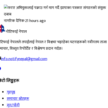
नागरिक दैनिक
·
21 hours ago
नोटिफाई नेपाल
ोटिफाई नेपालले तपाईंलाई नेपाल र विश्वभर भइरहेका घटनाहरूको नवीनतम ताजा
ाचार, विस्तृत रिपोर्टिङ र विश्लेषण प्रदान गर्दछ।
info.notifynepal@gmail.com
िटो लिङ्कहरू
गृहपृष्ठ
समाचार स्रोतहरू
सुन/चाँदी