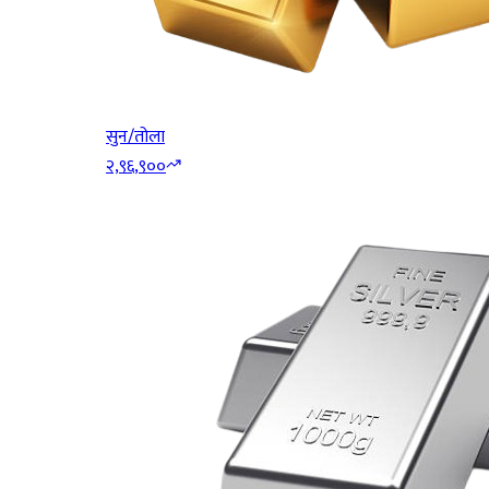
सुन/तोला
२,९६,९००