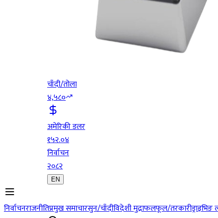
चाँदी/तोला
४,५८०
अमेरिकी डलर
१५२.०४
निर्वाचन
२०८२
EN
निर्वाचन
राजनीति
प्रमुख समाचार
सुन/चाँदी
विदेशी मुद्रा
फलफूल/तरकारी
ड्राइभिङ 