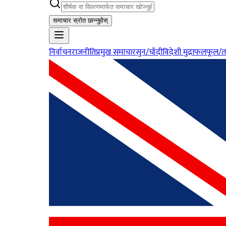
समाचार स्रोत छान्नुहोस्
निर्वाचन
राजनीति
प्रमुख समाचार
सुन/चाँदी
विदेशी मुद्रा
फलफूल/त