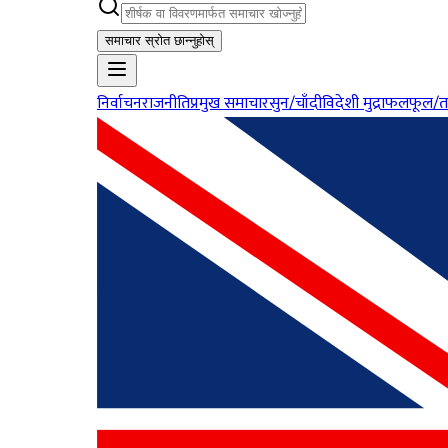
समाचार स्रोत छान्नुहोस्
निर्वाचन
राजनीति
प्रमुख समाचार
सुन/चाँदी
विदेशी मुद्रा
फलफूल/त