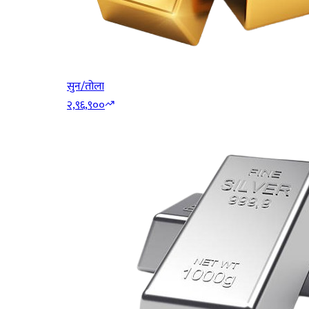
सुन/तोला
२,९६,९००