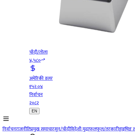
चाँदी/तोला
४,५८०
अमेरिकी डलर
१५२.०४
निर्वाचन
२०८२
EN
निर्वाचन
राजनीति
प्रमुख समाचार
सुन/चाँदी
विदेशी मुद्रा
फलफूल/तरकारी
ड्राइभिङ 