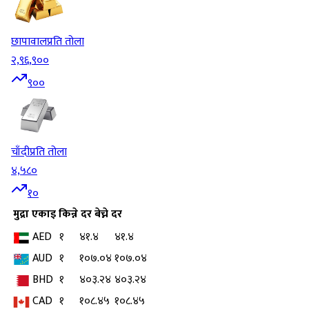
छापावाल
प्रति तोला
२,९६,९००
९००
चाँदी
प्रति तोला
४,५८०
१०
मुद्रा
एकाइ
किन्ने दर
बेच्ने दर
AED
१
४१.४
४१.४
AUD
१
१०७.०४
१०७.०४
BHD
१
४०३.२४
४०३.२४
CAD
१
१०८.४५
१०८.४५