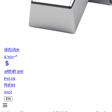
चाँदी/तोला
४,५८०
अमेरिकी डलर
१५२.०४
निर्वाचन
२०८२
EN