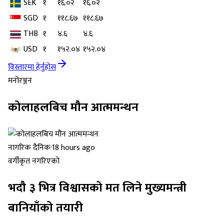
SEK
१
१६.०२
१६.०२
SGD
१
११८.६७
११८.६७
THB
१
४.६
४.६
USD
१
१५२.०४
१५२.०४
विस्तारमा हेर्नुहोस
मनोरञ्जन
कोलाहलबिच मौन आत्ममन्थन
नागरिक दैनिक
·
18 hours ago
वर्गीकृत नगरिएको
भदौ ३ भित्र विश्वासको मत लिने मुख्यमन्त्री
बानियाँको तयारी