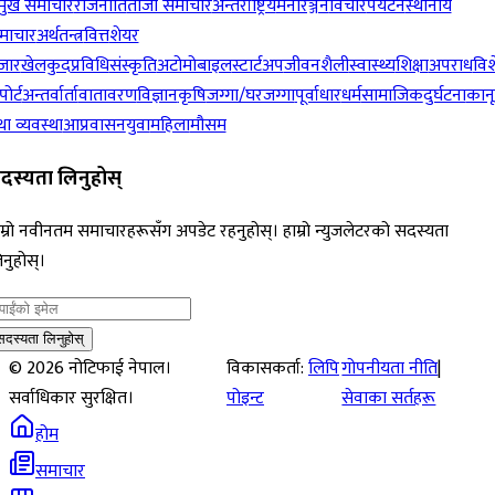
रमुख समाचार
राजनीति
ताजा समाचार
अन्तर्राष्ट्रिय
मनोरञ्जन
विचार
पर्यटन
स्थानीय
माचार
अर्थतन्त्र
वित्त
शेयर
जार
खेलकुद
प्रविधि
संस्कृति
अटोमोबाइल
स्टार्टअप
जीवनशैली
स्वास्थ्य
शिक्षा
अपराध
विश
पोर्ट
अन्तर्वार्ता
वातावरण
विज्ञान
कृषि
जग्गा/घरजग्गा
पूर्वाधार
धर्म
सामाजिक
दुर्घटना
कान
ा व्यवस्था
आप्रवासन
युवा
महिला
मौसम
दस्यता लिनुहोस्
म्रो नवीनतम समाचारहरूसँग अपडेट रहनुहोस्। हाम्रो न्युजलेटरको सदस्यता
नुहोस्।
सदस्यता लिनुहोस्
©
2026
नोटिफाई नेपाल।
विकासकर्ता:
लिपि
गोपनीयता नीति
|
सर्वाधिकार सुरक्षित।
पोइन्ट
सेवाका सर्तहरू
होम
समाचार