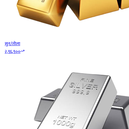
सुन/तोला
२,९६,९००