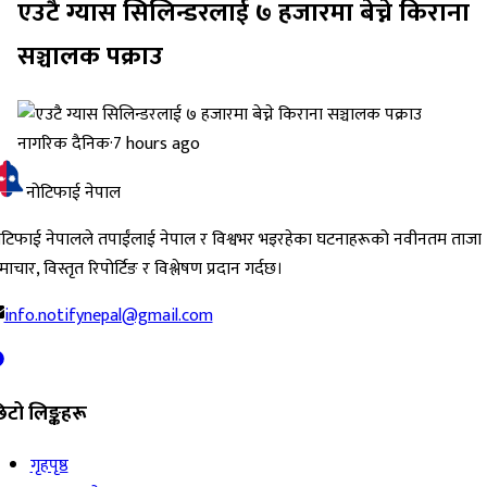
एउटै ग्यास सिलिन्डरलाई ७ हजारमा बेच्ने किराना
सञ्चालक पक्राउ
नागरिक दैनिक
·
7 hours ago
नोटिफाई नेपाल
ोटिफाई नेपालले तपाईंलाई नेपाल र विश्वभर भइरहेका घटनाहरूको नवीनतम ताजा
ाचार, विस्तृत रिपोर्टिङ र विश्लेषण प्रदान गर्दछ।
info.notifynepal@gmail.com
िटो लिङ्कहरू
गृहपृष्ठ