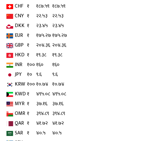
CHF
१
१८७.५९
१८७.५९
CNY
१
२२.५३
२२.५३
DKK
१
२३.४५
२३.४५
EUR
१
१७५.२७
१७५.२७
GBP
१
२०४.३६
२०४.३६
HKD
१
१९.३८
१९.३८
INR
१००
१६०
१६०
JPY
१०
९.६
९.६
KRW
१००
१०.७४
१०.७४
KWD
१
४९५.०८
४९५.०८
MYR
१
३७.१६
३७.१६
OMR
१
३९४.८९
३९४.८९
QAR
१
४१.७२
४१.७२
SAR
१
४०.५
४०.५