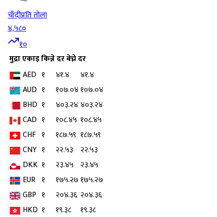
चाँदी
प्रति तोला
४,५८०
१०
मुद्रा
एकाइ
किन्ने दर
बेच्ने दर
AED
१
४१.४
४१.४
AUD
१
१०७.०४
१०७.०४
BHD
१
४०३.२४
४०३.२४
CAD
१
१०८.४५
१०८.४५
CHF
१
१८७.५९
१८७.५९
CNY
१
२२.५३
२२.५३
DKK
१
२३.४५
२३.४५
EUR
१
१७५.२७
१७५.२७
GBP
१
२०४.३६
२०४.३६
HKD
१
१९.३८
१९.३८