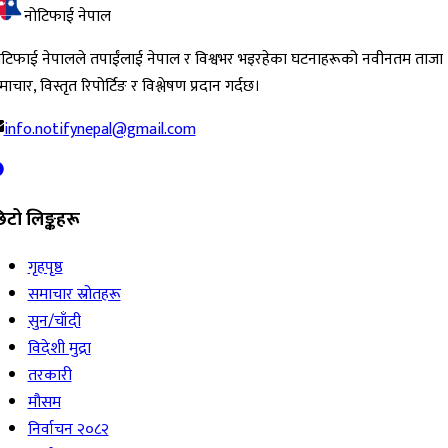
नोटिफाई नेपाल
ोटिफाई नेपालले तपाईंलाई नेपाल र विश्वभर भइरहेका घटनाहरूको नवीनतम ताजा
ाचार, विस्तृत रिपोर्टिङ र विश्लेषण प्रदान गर्दछ।
info.notifynepal@gmail.com
िटो लिङ्कहरू
गृहपृष्ठ
समाचार स्रोतहरू
सुन/चाँदी
विदेशी मुद्रा
तरकारी
मौसम
निर्वाचन २०८२