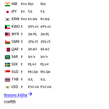
INR
१००
१६०
१६०
JPY
१०
९.६
९.६
KRW
१००
१०.७४
१०.७४
KWD
१
४९५.०८
४९५.०८
MYR
१
३७.१६
३७.१६
OMR
१
३९४.८९
३९४.८९
QAR
१
४१.७२
४१.७२
SAR
१
४०.५
४०.५
SEK
१
१६.०२
१६.०२
SGD
१
११८.६७
११८.६७
THB
१
४.६
४.६
USD
१
१५२.०४
१५२.०४
विस्तारमा हेर्नुहोस
राजनीति