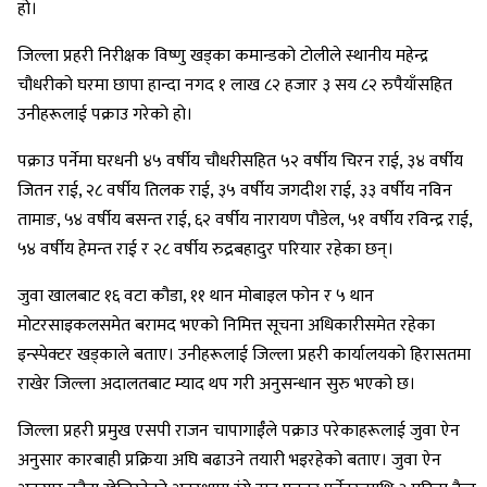
हो।
जिल्ला प्रहरी निरीक्षक विष्णु खड्का कमान्डको टोलीले स्थानीय महेन्द्र
चौधरीको घरमा छापा हान्दा नगद १ लाख ८२ हजार ३ सय ८२ रुपैयाँसहित
उनीहरूलाई पक्राउ गरेको हो।
पक्राउ पर्नेमा घरधनी ४५ वर्षीय चौधरीसहित ५२ वर्षीय चिरन राई, ३४ वर्षीय
जितन राई, २८ वर्षीय तिलक राई, ३५ वर्षीय जगदीश राई, ३३ वर्षीय नविन
तामाङ, ५४ वर्षीय बसन्त राई, ६२ वर्षीय नारायण पौडेल, ५१ वर्षीय रविन्द्र राई,
५४ वर्षीय हेमन्त राई र २८ वर्षीय रुद्रबहादुर परियार रहेका छन्।
जुवा खालबाट १६ वटा कौडा, ११ थान मोबाइल फोन र ५ थान
मोटरसाइकलसमेत बरामद भएको निमित्त सूचना अधिकारीसमेत रहेका
इन्स्पेक्टर खड्काले बताए। उनीहरूलाई जिल्ला प्रहरी कार्यालयको हिरासतमा
राखेर जिल्ला अदालतबाट म्याद थप गरी अनुसन्धान सुरु भएको छ।
जिल्ला प्रहरी प्रमुख एसपी राजन चापागाईँले पक्राउ परेकाहरूलाई जुवा ऐन
अनुसार कारबाही प्रक्रिया अघि बढाउने तयारी भइरहेको बताए। जुवा ऐन