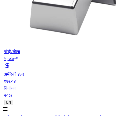
चाँदी/तोला
४,५८०
अमेरिकी डलर
१५२.०४
निर्वाचन
२०८२
EN