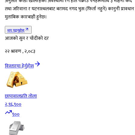
अनुसार कौडा खेलिरहेको अवस्थामा रंगे हात पक्राउ पर्नेहरूमाथि ३ महिना कैद
तथा जरिवाना र घटनास्थलबाट बरामद नगद भुस (फिर्ता नहुने) कानुनी प्रावधान
मुताबिक कारबाही हुनेछ।
थप पढ्नुहोस्
आजको सुन र चाँदीको दर
२२ श्रावण , २,०८३
विस्तारमा हेर्नुहोस
छापावाल
प्रति तोला
२,९६,९००
९००