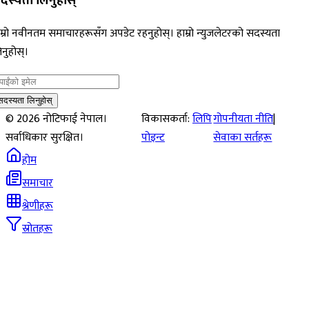
दस्यता लिनुहोस्
म्रो नवीनतम समाचारहरूसँग अपडेट रहनुहोस्। हाम्रो न्युजलेटरको सदस्यता
नुहोस्।
सदस्यता लिनुहोस्
©
2026
नोटिफाई नेपाल।
विकासकर्ता:
लिपि
गोपनीयता नीति
|
सर्वाधिकार सुरक्षित।
पोइन्ट
सेवाका सर्तहरू
होम
समाचार
श्रेणीहरू
स्रोतहरू