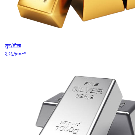
सुन/तोला
२,९६,९००