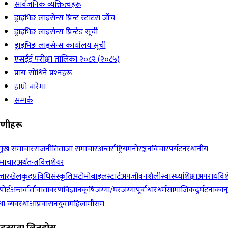
सार्वजनिक व्यक्तित्वहरू
ड्राइभिङ लाइसेन्स प्रिन्ट स्टाटस जाँच
ड्राइभिङ लाइसेन्स प्रिन्टेड सूची
ड्राइभिङ लाइसेन्स कार्यालय सूची
एसईई परीक्षा तालिका २०८२ (२०८५)
प्रायः सोधिने प्रश्‍नहरू
हाम्रो बारेमा
सम्पर्क
रेणीहरू
रमुख समाचार
राजनीति
ताजा समाचार
अन्तर्राष्ट्रिय
मनोरञ्जन
विचार
पर्यटन
स्थानीय
माचार
अर्थतन्त्र
वित्त
शेयर
जार
खेलकुद
प्रविधि
संस्कृति
अटोमोबाइल
स्टार्टअप
जीवनशैली
स्वास्थ्य
शिक्षा
अपराध
विश
पोर्ट
अन्तर्वार्ता
वातावरण
विज्ञान
कृषि
जग्गा/घरजग्गा
पूर्वाधार
धर्म
सामाजिक
दुर्घटना
कान
ा व्यवस्था
आप्रवासन
युवा
महिला
मौसम