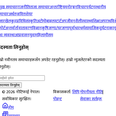
रमुख समाचार
राजनीति
ताजा समाचार
अन्तर्राष्ट्रिय
मनोरञ्जन
विचार
पर्यटन
स्थानीय
माचार
अर्थतन्त्र
वित्त
शेयर
जार
खेलकुद
प्रविधि
संस्कृति
अटोमोबाइल
स्टार्टअप
जीवनशैली
स्वास्थ्य
शिक्षा
अपराध
विश
पोर्ट
अन्तर्वार्ता
वातावरण
विज्ञान
कृषि
जग्गा/घरजग्गा
पूर्वाधार
धर्म
सामाजिक
दुर्घटना
कान
ा व्यवस्था
आप्रवासन
युवा
महिला
मौसम
दस्यता लिनुहोस्
म्रो नवीनतम समाचारहरूसँग अपडेट रहनुहोस्। हाम्रो न्युजलेटरको सदस्यता
नुहोस्।
सदस्यता लिनुहोस्
©
2026
नोटिफाई नेपाल।
विकासकर्ता:
लिपि
गोपनीयता नीति
|
सर्वाधिकार सुरक्षित।
पोइन्ट
सेवाका सर्तहरू
होम