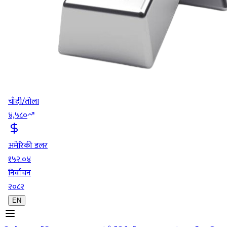
चाँदी/तोला
४,५८०
अमेरिकी डलर
१५२.०४
निर्वाचन
२०८२
EN