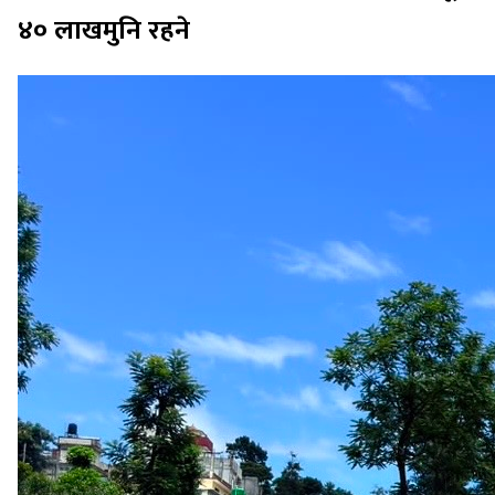
४० लाखमुनि रहने