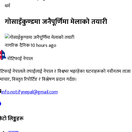
धर्म
गोसाइँकुण्डमा जनैपूर्णिमा मेलाको तयारी
नागरिक दैनिक
·
10 hours ago
नोटिफाई नेपाल
ोटिफाई नेपालले तपाईंलाई नेपाल र विश्वभर भइरहेका घटनाहरूको नवीनतम ताजा
ाचार, विस्तृत रिपोर्टिङ र विश्लेषण प्रदान गर्दछ।
info.notifynepal@gmail.com
िटो लिङ्कहरू