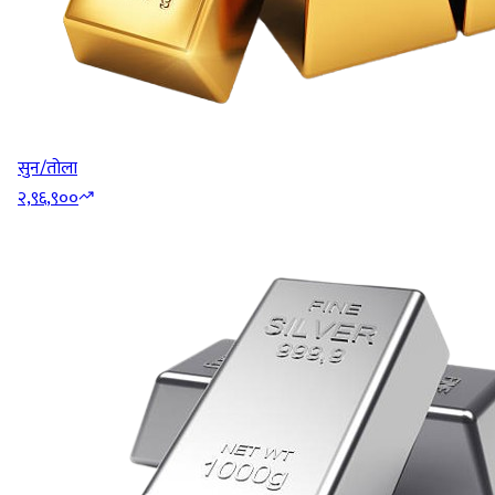
सुन/तोला
२,९६,९००