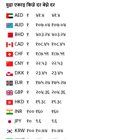
मुद्रा
एकाइ
किन्ने दर
बेच्ने दर
AED
१
४१.४
४१.४
AUD
१
१०७.०४
१०७.०४
BHD
१
४०३.२४
४०३.२४
CAD
१
१०८.४५
१०८.४५
CHF
१
१८७.५९
१८७.५९
CNY
१
२२.५३
२२.५३
DKK
१
२३.४५
२३.४५
EUR
१
१७५.२७
१७५.२७
GBP
१
२०४.३६
२०४.३६
HKD
१
१९.३८
१९.३८
INR
१००
१६०
१६०
JPY
१०
९.६
९.६
KRW
१००
१०.७४
१०.७४