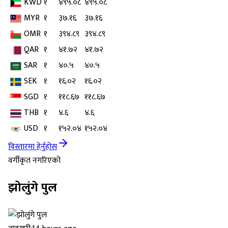
KWD
१
४९५.०८
४९५.०८
MYR
१
३७.१६
३७.१६
OMR
१
३९४.८९
३९४.८९
QAR
१
४१.७२
४१.७२
SAR
१
४०.५
४०.५
SEK
१
१६.०२
१६.०२
SGD
१
११८.६७
११८.६७
THB
१
४.६
४.६
USD
१
१५२.०४
१५२.०४
विस्तारमा हेर्नुहोस
वर्गीकृत नगरिएको
झोलुंगे पुल