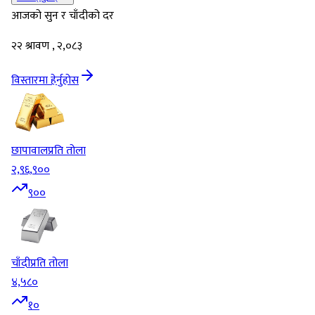
आजको सुन र चाँदीको दर
२२ श्रावण , २,०८३
विस्तारमा हेर्नुहोस
छापावाल
प्रति तोला
२,९६,९००
९००
चाँदी
प्रति तोला
४,५८०
१०