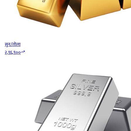
सुन/तोला
२,९६,९००