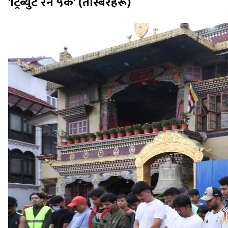
'ट्रिब्युट रन ५के' (तस्बिरहरू)