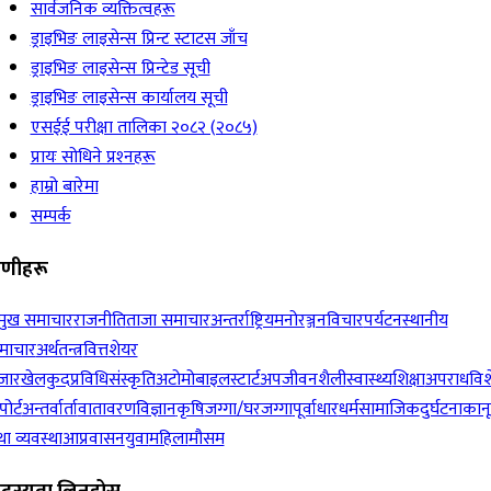
सार्वजनिक व्यक्तित्वहरू
ड्राइभिङ लाइसेन्स प्रिन्ट स्टाटस जाँच
ड्राइभिङ लाइसेन्स प्रिन्टेड सूची
ड्राइभिङ लाइसेन्स कार्यालय सूची
एसईई परीक्षा तालिका २०८२ (२०८५)
प्रायः सोधिने प्रश्‍नहरू
हाम्रो बारेमा
सम्पर्क
रेणीहरू
रमुख समाचार
राजनीति
ताजा समाचार
अन्तर्राष्ट्रिय
मनोरञ्जन
विचार
पर्यटन
स्थानीय
माचार
अर्थतन्त्र
वित्त
शेयर
जार
खेलकुद
प्रविधि
संस्कृति
अटोमोबाइल
स्टार्टअप
जीवनशैली
स्वास्थ्य
शिक्षा
अपराध
विश
पोर्ट
अन्तर्वार्ता
वातावरण
विज्ञान
कृषि
जग्गा/घरजग्गा
पूर्वाधार
धर्म
सामाजिक
दुर्घटना
कान
ा व्यवस्था
आप्रवासन
युवा
महिला
मौसम