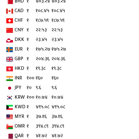
BHD
१
४०३.२४
४०३.२४
CAD
१
१०८.४५
१०८.४५
CHF
१
१८७.५९
१८७.५९
CNY
१
२२.५३
२२.५३
DKK
१
२३.४५
२३.४५
EUR
१
१७५.२७
१७५.२७
GBP
१
२०४.३६
२०४.३६
HKD
१
१९.३८
१९.३८
INR
१००
१६०
१६०
JPY
१०
९.६
९.६
KRW
१००
१०.७४
१०.७४
KWD
१
४९५.०८
४९५.०८
MYR
१
३७.१६
३७.१६
OMR
१
३९४.८९
३९४.८९
QAR
१
४१.७२
४१.७२