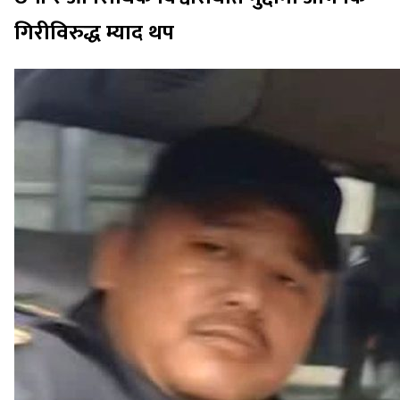
गिरीविरुद्ध म्याद थप