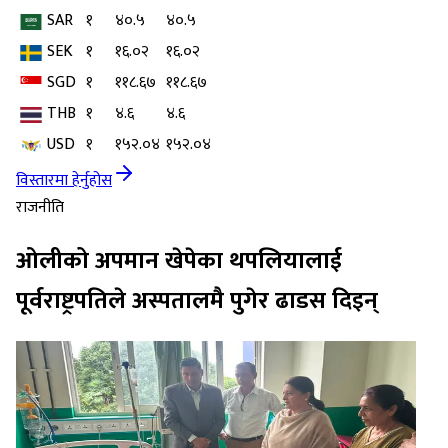
SAR
१
४०.५
४०.५
SEK
१
१६.०२
१६.०२
SGD
१
११८.६७
११८.६७
THB
१
४.६
४.६
USD
१
१५२.०४
१५२.०४
विस्तारमा हेर्नुहोस
राजनीति
ओलीको अपमान खेपेका थपलियालाई
पूर्वराष्ट्रपतिले अस्पतालमै पुगेर ढाडस दिइन्