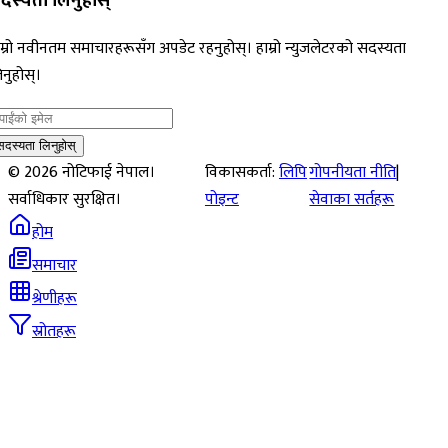
दस्यता लिनुहोस्
म्रो नवीनतम समाचारहरूसँग अपडेट रहनुहोस्। हाम्रो न्युजलेटरको सदस्यता
नुहोस्।
सदस्यता लिनुहोस्
©
2026
नोटिफाई नेपाल।
विकासकर्ता:
लिपि
गोपनीयता नीति
|
सर्वाधिकार सुरक्षित।
पोइन्ट
सेवाका सर्तहरू
होम
समाचार
श्रेणीहरू
स्रोतहरू