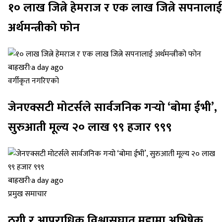
१० लाख जित्ने हेमराज र एक लाख जित्ने सपनालाई
अर्थमन्त्रीको फोन
बाह्रखरी
·
a day ago
वर्गीकृत नगरिएको
जेनएक्सटी मोटर्सले सार्वजनिक गर्‍यो ‘बोमा ईभी’,
सुरुआती मूल्य २० लाख ९९ हजार ९९९
बाह्रखरी
·
a day ago
प्रमुख समाचार
ठगी र आपराधिक विश्वासघात मुद्दामा अभिषेक