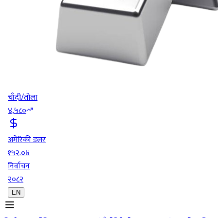
चाँदी/तोला
४,५८०
अमेरिकी डलर
१५२.०४
निर्वाचन
२०८२
EN