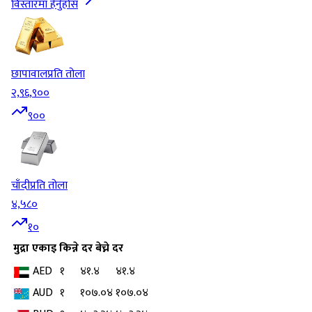
विस्तारमा हेर्नुहोस
छापावाल
प्रति तोला
२,९६,९००
९००
चाँदी
प्रति तोला
४,५८०
१०
मुद्रा
एकाइ
किन्ने दर
बेच्ने दर
AED
१
४१.४
४१.४
AUD
१
१०७.०४
१०७.०४