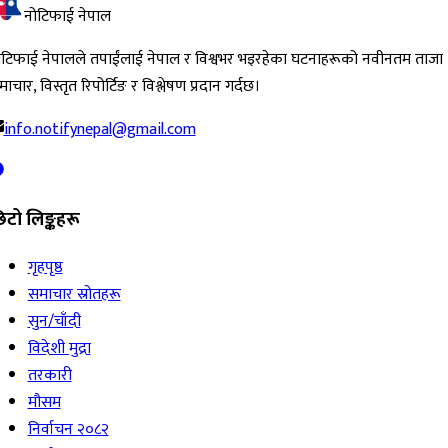
नोटिफाई नेपाल
ोटिफाई नेपालले तपाईंलाई नेपाल र विश्वभर भइरहेका घटनाहरूको नवीनतम ताजा
ाचार, विस्तृत रिपोर्टिङ र विश्लेषण प्रदान गर्दछ।
info.notifynepal@gmail.com
िटो लिङ्कहरू
गृहपृष्ठ
समाचार स्रोतहरू
सुन/चाँदी
विदेशी मुद्रा
तरकारी
मौसम
निर्वाचन २०८२