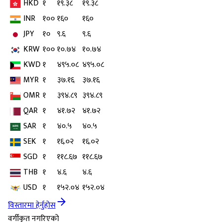
HKD
१
१९.३८
१९.३८
INR
१००
१६०
१६०
JPY
१०
९.६
९.६
KRW
१००
१०.७४
१०.७४
KWD
१
४९५.०८
४९५.०८
MYR
१
३७.१६
३७.१६
OMR
१
३९४.८९
३९४.८९
QAR
१
४१.७२
४१.७२
SAR
१
४०.५
४०.५
SEK
१
१६.०२
१६.०२
SGD
१
११८.६७
११८.६७
THB
१
४.६
४.६
USD
१
१५२.०४
१५२.०४
विस्तारमा हेर्नुहोस
वर्गीकृत नगरिएको