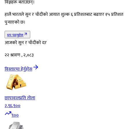
विज्ञहरू बताउँछन्।
हालै भारतले सुन र चाँदीको आयात शुल्क ६ प्रतिशतबाट बढाएर १५ प्रतिशत
पुर्‍याएको छ।
थप पढ्नुहोस्
आजको सुन र चाँदीको दर
२२ श्रावण , २,०८३
विस्तारमा हेर्नुहोस
छापावाल
प्रति तोला
२,९६,९००
९००