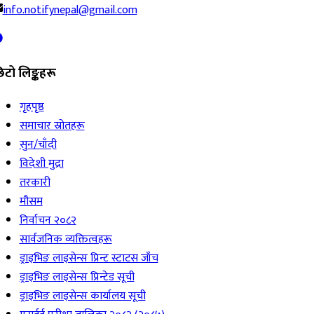
info.notifynepal@gmail.com
िटो लिङ्कहरू
गृहपृष्ठ
समाचार स्रोतहरू
सुन/चाँदी
विदेशी मुद्रा
तरकारी
मौसम
निर्वाचन २०८२
सार्वजनिक व्यक्तित्वहरू
ड्राइभिङ लाइसेन्स प्रिन्ट स्टाटस जाँच
ड्राइभिङ लाइसेन्स प्रिन्टेड सूची
ड्राइभिङ लाइसेन्स कार्यालय सूची