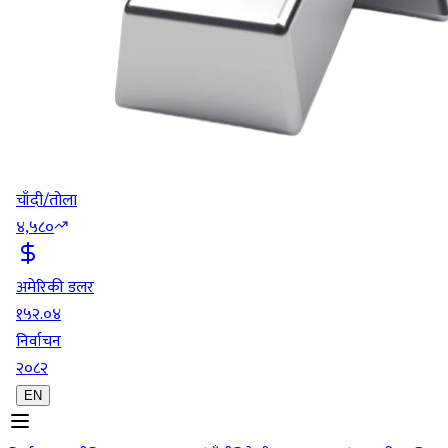
चाँदी/तोला
४,५८०
अमेरिकी डलर
१५२.०४
निर्वाचन
२०८२
EN