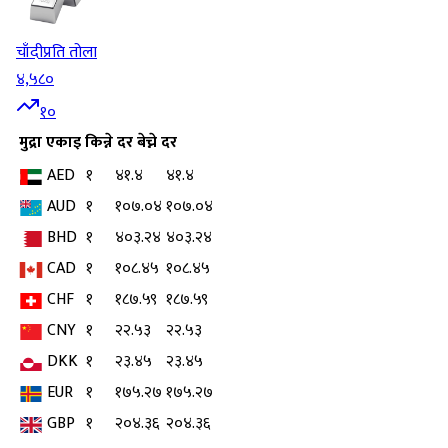
चाँदी
प्रति तोला
४,५८०
१०
मुद्रा
एकाइ
किन्ने दर
बेच्ने दर
AED
१
४१.४
४१.४
AUD
१
१०७.०४
१०७.०४
BHD
१
४०३.२४
४०३.२४
CAD
१
१०८.४५
१०८.४५
CHF
१
१८७.५९
१८७.५९
CNY
१
२२.५३
२२.५३
DKK
१
२३.४५
२३.४५
EUR
१
१७५.२७
१७५.२७
GBP
१
२०४.३६
२०४.३६