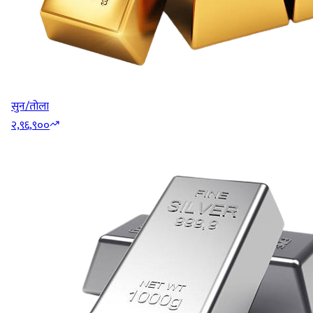
सुन/तोला
२,९६,९००