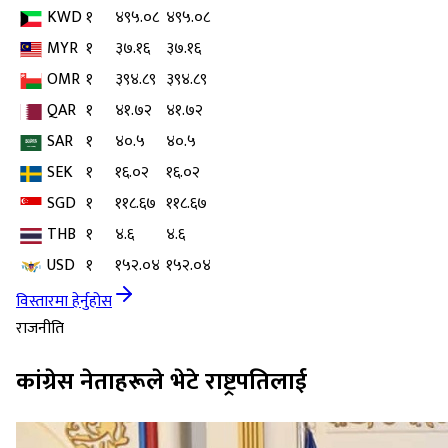
KWD
१
४९५.०८
४९५.०८
MYR
१
३७.१६
३७.१६
OMR
१
३९४.८९
३९४.८९
QAR
१
४१.७२
४१.७२
SAR
१
४०.५
४०.५
SEK
१
१६.०२
१६.०२
SGD
१
११८.६७
११८.६७
THB
१
४.६
४.६
USD
१
१५२.०४
१५२.०४
विस्तारमा हेर्नुहोस
राजनीति
कांग्रेस नेताहरूले भेटे राष्ट्रपतिलाई