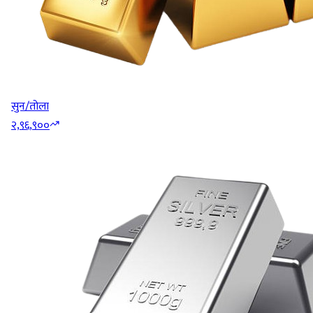
सुन/तोला
२,९६,९००