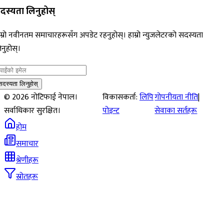
दस्यता लिनुहोस्
म्रो नवीनतम समाचारहरूसँग अपडेट रहनुहोस्। हाम्रो न्युजलेटरको सदस्यता
नुहोस्।
सदस्यता लिनुहोस्
©
2026
नोटिफाई नेपाल।
विकासकर्ता:
लिपि
गोपनीयता नीति
|
सर्वाधिकार सुरक्षित।
पोइन्ट
सेवाका सर्तहरू
होम
समाचार
श्रेणीहरू
स्रोतहरू