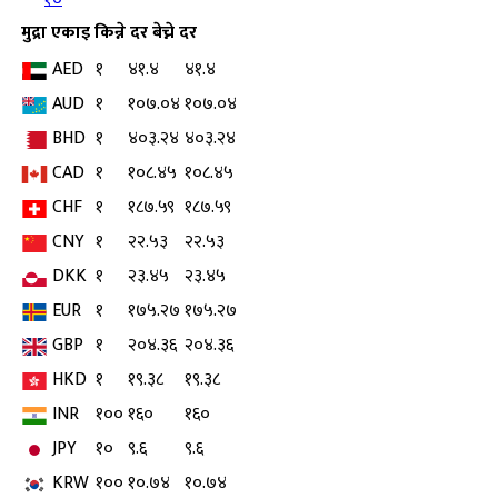
मुद्रा
एकाइ
किन्ने दर
बेच्ने दर
AED
१
४१.४
४१.४
AUD
१
१०७.०४
१०७.०४
BHD
१
४०३.२४
४०३.२४
CAD
१
१०८.४५
१०८.४५
CHF
१
१८७.५९
१८७.५९
CNY
१
२२.५३
२२.५३
DKK
१
२३.४५
२३.४५
EUR
१
१७५.२७
१७५.२७
GBP
१
२०४.३६
२०४.३६
HKD
१
१९.३८
१९.३८
INR
१००
१६०
१६०
JPY
१०
९.६
९.६
KRW
१००
१०.७४
१०.७४