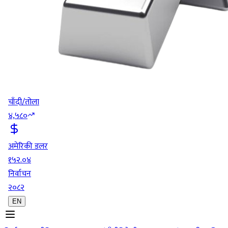
चाँदी/तोला
४,५८०
अमेरिकी डलर
१५२.०४
निर्वाचन
२०८२
EN