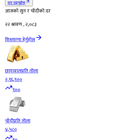
थप पढ्नुहोस्
आजको सुन र चाँदीको दर
२२ श्रावण , २,०८३
विस्तारमा हेर्नुहोस
छापावाल
प्रति तोला
२,९६,९००
९००
चाँदी
प्रति तोला
४,५८०
१०