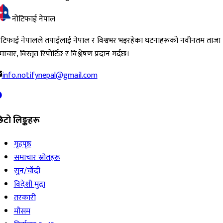
नोटिफाई नेपाल
ोटिफाई नेपालले तपाईंलाई नेपाल र विश्वभर भइरहेका घटनाहरूको नवीनतम ताजा
ाचार, विस्तृत रिपोर्टिङ र विश्लेषण प्रदान गर्दछ।
info.notifynepal@gmail.com
िटो लिङ्कहरू
गृहपृष्ठ
समाचार स्रोतहरू
सुन/चाँदी
विदेशी मुद्रा
तरकारी
मौसम