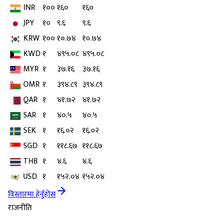
INR
१००
१६०
१६०
JPY
१०
९.६
९.६
KRW
१००
१०.७४
१०.७४
KWD
१
४९५.०८
४९५.०८
MYR
१
३७.१६
३७.१६
OMR
१
३९४.८९
३९४.८९
QAR
१
४१.७२
४१.७२
SAR
१
४०.५
४०.५
SEK
१
१६.०२
१६.०२
SGD
१
११८.६७
११८.६७
THB
१
४.६
४.६
USD
१
१५२.०४
१५२.०४
विस्तारमा हेर्नुहोस
राजनीति