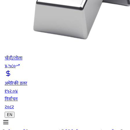
चाँदी/तोला
४,५८०
अमेरिकी डलर
१५२.०४
निर्वाचन
२०८२
EN