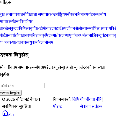
रेणीहरू
रमुख समाचार
राजनीति
ताजा समाचार
अन्तर्राष्ट्रिय
मनोरञ्जन
विचार
पर्यटन
स्थानीय
माचार
अर्थतन्त्र
वित्त
शेयर
जार
खेलकुद
प्रविधि
संस्कृति
अटोमोबाइल
स्टार्टअप
जीवनशैली
स्वास्थ्य
शिक्षा
अपराध
विश
पोर्ट
अन्तर्वार्ता
वातावरण
विज्ञान
कृषि
जग्गा/घरजग्गा
पूर्वाधार
धर्म
सामाजिक
दुर्घटना
कान
ा व्यवस्था
आप्रवासन
युवा
महिला
मौसम
दस्यता लिनुहोस्
म्रो नवीनतम समाचारहरूसँग अपडेट रहनुहोस्। हाम्रो न्युजलेटरको सदस्यता
नुहोस्।
सदस्यता लिनुहोस्
©
2026
नोटिफाई नेपाल।
विकासकर्ता:
लिपि
गोपनीयता नीति
|
सर्वाधिकार सुरक्षित।
पोइन्ट
सेवाका सर्तहरू
होम