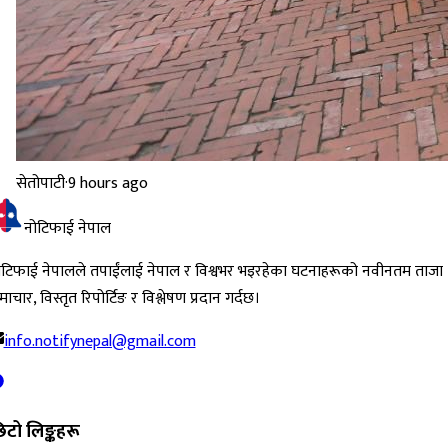
सेतोपाटी
·
9 hours ago
नोटिफाई नेपाल
ोटिफाई नेपालले तपाईंलाई नेपाल र विश्वभर भइरहेका घटनाहरूको नवीनतम ताजा
ाचार, विस्तृत रिपोर्टिङ र विश्लेषण प्रदान गर्दछ।
info.notifynepal@gmail.com
िटो लिङ्कहरू