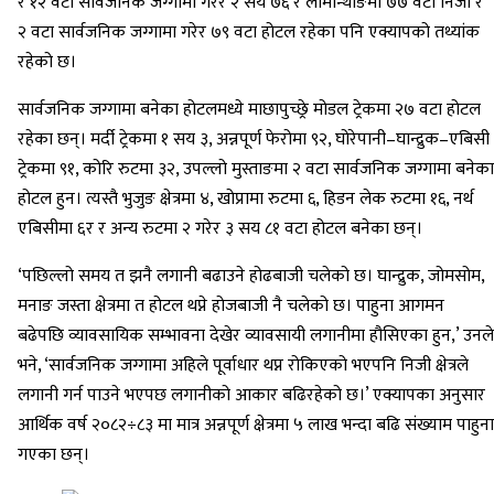
र १२ वटा सार्वजनिक जग्गामा गरेर २ सय ७६ र लोमान्थाङमा ७७ वटा निजी र
२ वटा सार्वजनिक जग्गामा गरेर ७९ वटा होटल रहेका पनि एक्यापको तथ्यांक
रहेको छ।
सार्वजनिक जग्गामा बनेका होटलमध्ये माछापुच्छ्रे मोडल ट्रेकमा २७ वटा होटल
रहेका छन्। मर्दी ट्रेकमा १ सय ३, अन्नपूर्ण फेरोमा ९२, घोरेपानी–घान्द्रुक–एबिसी
ट्रेकमा ९१, कोरि रुटमा ३२, उपल्लो मुस्ताङमा २ वटा सार्वजनिक जग्गामा बनेका
होटल हुन। त्यस्तै भुजुङ क्षेत्रमा ४, खोप्रामा रुटमा ६, हिडन लेक रुटमा १६, नर्थ
एबिसीमा ६र र अन्य रुटमा २ गरेर ३ सय ८१ वटा होटल बनेका छन्।
‘पछिल्लो समय त झनै लगानी बढाउने होढबाजी चलेको छ। घान्द्रुक, जोमसोम,
मनाङ जस्ता क्षेत्रमा त होटल थप्ने होजबाजी नै चलेको छ। पाहुना आगमन
बढेपछि व्यावसायिक सम्भावना देखेर व्यावसायी लगानीमा हौसिएका हुन,’ उनले
भने, ‘सार्वजनिक जग्गामा अहिले पूर्वाधार थप्न रोकिएको भएपनि निजी क्षेत्रले
लगानी गर्न पाउने भएपछ लगानीको आकार बढिरहेको छ।’ एक्यापका अनुसार
आर्थिक वर्ष २०८२÷८३ मा मात्र अन्नपूर्ण क्षेत्रमा ५ लाख भन्दा बढि संख्याम पाहुना
गएका छन्।