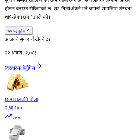
सुविधासम्पन्न होटल थपिने क्रम चलिरहेको छ। ‘सार्वजनिक जग्गामा अहिले
होटल बनाउन रोकिएको छ। तर, निजी क्षेत्रले भने आफ्नो सम्पत्तिमा संरचना
थपिरहेका छन,’ उनले भने।
थप पढ्नुहोस्
आजको सुन र चाँदीको दर
२२ श्रावण , २,०८३
विस्तारमा हेर्नुहोस
छापावाल
प्रति तोला
२,९६,९००
९००