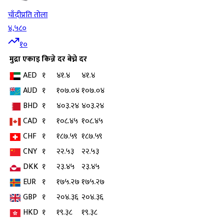
चाँदी
प्रति तोला
४,५८०
१०
मुद्रा
एकाइ
किन्ने दर
बेच्ने दर
AED
१
४१.४
४१.४
AUD
१
१०७.०४
१०७.०४
BHD
१
४०३.२४
४०३.२४
CAD
१
१०८.४५
१०८.४५
CHF
१
१८७.५९
१८७.५९
CNY
१
२२.५३
२२.५३
DKK
१
२३.४५
२३.४५
EUR
१
१७५.२७
१७५.२७
GBP
१
२०४.३६
२०४.३६
HKD
१
१९.३८
१९.३८