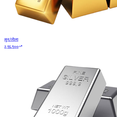
सुन/तोला
२,९६,९००