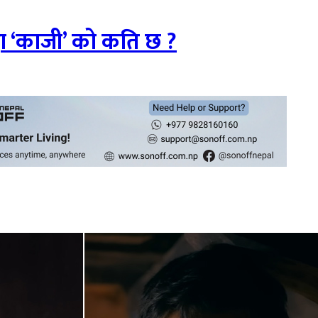
दा ‘काजी’ को कति छ ?