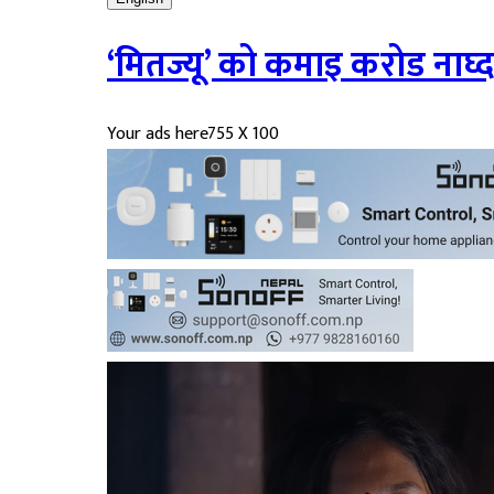
‘मितज्यू’ को कमाइ करोड नाघ्
Your ads here
755 X 100