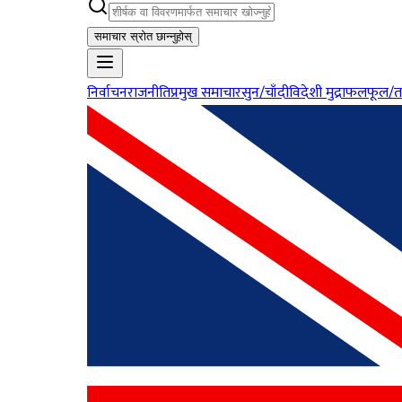
समाचार स्रोत छान्नुहोस्
निर्वाचन
राजनीति
प्रमुख समाचार
सुन/चाँदी
विदेशी मुद्रा
फलफूल/त