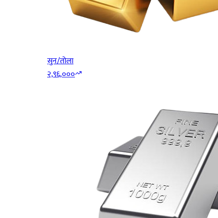
सुन/तोला
२,९६,०००