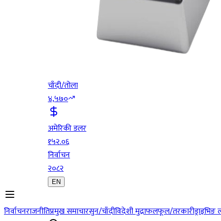
चाँदी/तोला
४,५७०
अमेरिकी डलर
१५२.०६
निर्वाचन
२०८२
EN
निर्वाचन
राजनीति
प्रमुख समाचार
सुन/चाँदी
विदेशी मुद्रा
फलफूल/तरकारी
ड्राइभिङ 