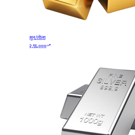
सुन/तोला
२,९६,०००