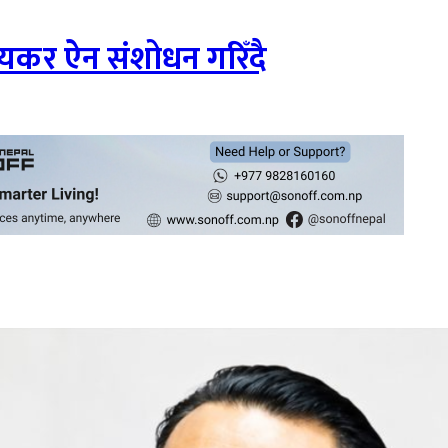
अयकर ऐन संशोधन गरिँदै