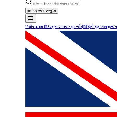
समाचार स्रोत छान्नुहोस्
निर्वाचन
राजनीति
प्रमुख समाचार
सुन/चाँदी
विदेशी मुद्रा
फलफूल/त