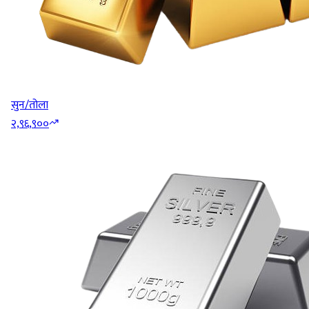
सुन/तोला
२,९६,९००