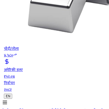
चाँदी/तोला
४,५८०
अमेरिकी डलर
१५२.०४
निर्वाचन
२०८२
EN