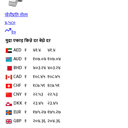
चाँदी
प्रति तोला
४,५८०
१०
मुद्रा
एकाइ
किन्ने दर
बेच्ने दर
AED
१
४१.४
४१.४
AUD
१
१०७.०४
१०७.०४
BHD
१
४०३.२४
४०३.२४
CAD
१
१०८.४५
१०८.४५
CHF
१
१८७.५९
१८७.५९
CNY
१
२२.५३
२२.५३
DKK
१
२३.४५
२३.४५
EUR
१
१७५.२७
१७५.२७
GBP
१
२०४.३६
२०४.३६