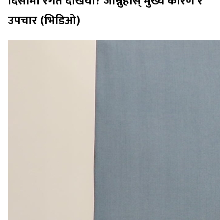
दिसामा रगत देखियो? जान्नुहोस् मुख्य कारण र
उपचार (भिडिओ)