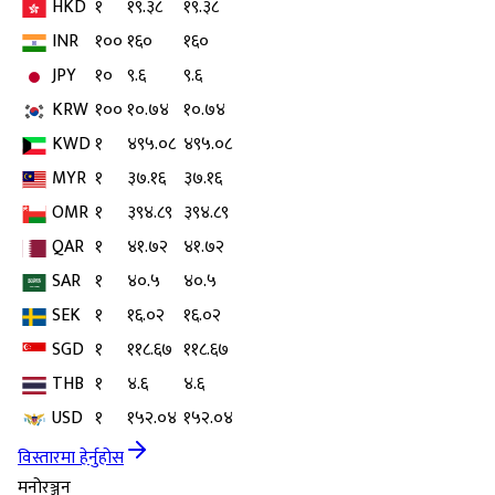
HKD
१
१९.३८
१९.३८
INR
१००
१६०
१६०
JPY
१०
९.६
९.६
KRW
१००
१०.७४
१०.७४
KWD
१
४९५.०८
४९५.०८
MYR
१
३७.१६
३७.१६
OMR
१
३९४.८९
३९४.८९
QAR
१
४१.७२
४१.७२
SAR
१
४०.५
४०.५
SEK
१
१६.०२
१६.०२
SGD
१
११८.६७
११८.६७
THB
१
४.६
४.६
USD
१
१५२.०४
१५२.०४
विस्तारमा हेर्नुहोस
मनोरञ्जन