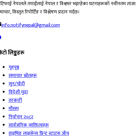
ोटिफाई नेपालले तपाईंलाई नेपाल र विश्वभर भइरहेका घटनाहरूको नवीनतम ताजा
ाचार, विस्तृत रिपोर्टिङ र विश्लेषण प्रदान गर्दछ।
info.notifynepal@gmail.com
िटो लिङ्कहरू
गृहपृष्ठ
समाचार स्रोतहरू
सुन/चाँदी
विदेशी मुद्रा
तरकारी
मौसम
निर्वाचन २०८२
सार्वजनिक व्यक्तित्वहरू
ड्राइभिङ लाइसेन्स प्रिन्ट स्टाटस जाँच