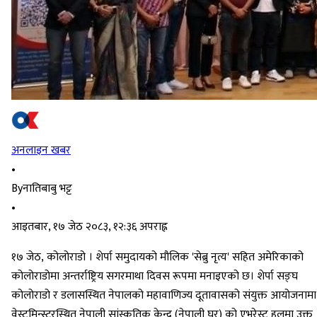
अनलाइन खबर
•
By
नातिबाबु भट्ट
•
आइतबार, १७ जेठ २०८३, १२:३६ अपराह्न
१७ जेठ, कोलोराडो । शेर्पा समुदायको मौलिक 'सेब्रु नृत्य' सहित अमेरिकाको
कोलोराडोमा अन्तर्राष्ट्रिय सगरमाथा दिवस रूपमा मनाइएको छ। शेर्पा सङ्घ
कोलोराडो र डलासस्थित नेपालको महावाणिज्य दूतावासको संयुक्त आयोजनामा
वेस्टमिन्स्टरस्थित नेपाली सांस्कृतिक केन्द्र (नेपाली घर) को एभरेस्ट हलमा उक्त