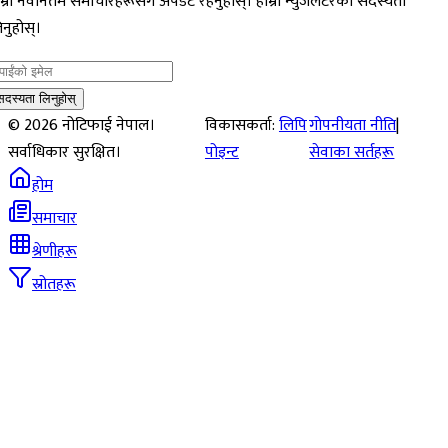
म्रो नवीनतम समाचारहरूसँग अपडेट रहनुहोस्। हाम्रो न्युजलेटरको सदस्यता
नुहोस्।
सदस्यता लिनुहोस्
©
2026
नोटिफाई नेपाल।
विकासकर्ता:
लिपि
गोपनीयता नीति
|
सर्वाधिकार सुरक्षित।
पोइन्ट
सेवाका सर्तहरू
होम
समाचार
श्रेणीहरू
स्रोतहरू