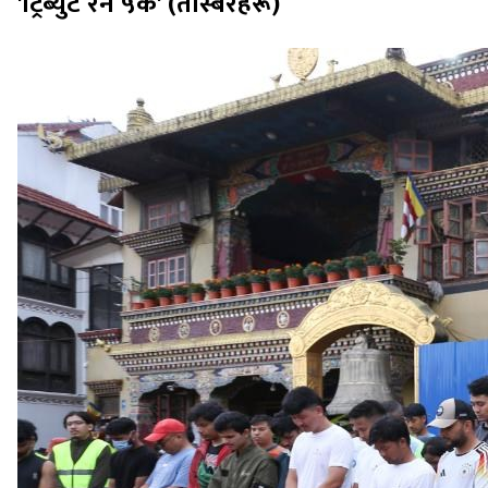
'ट्रिब्युट रन ५के' (तस्बिरहरू)