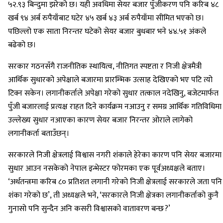
५२.९३ बिन्दुमा झरेको छ। यही अवधिमा सेयर बजार पुँजीकरण पनि करिब ४८
खर्ब ९४ अर्ब रुपैयाँबाट घटेर ४५ खर्ब ४३ अर्ब रुपैयाँमा सीमित भएको छ।
पछिल्लो एक साता निरन्तर घटेको सेयर बजार बुधबार भने ४४.५१ अंकले
बढेको छ।
सरकार गठनसँगै राजनीतिक स्थायित्व, नीतिगत स्पष्टता र निजी क्षेत्रमैत्री
आर्थिक सुधारको अपेक्षाले बजारमा प्रारम्भिक उत्साह देखिएको भए पटि त्यो
टिक्न सकेन। लगानीकर्ताले अपेक्षा गरेको सुधार तत्काल नदेखिनु, बजेटमार्फत
पुँजी बजारलाई प्रत्यक्ष राहत दिने कार्यक्रम नआउनु र समग्र आर्थिक गतिविधिमा
उल्लेख्य सुधार नआएका कारण सेयर बजार निरन्तर ओराले लागेको
लगानीकर्ता बताउँछन्।
सरकारले निजी क्षेत्रलाई विश्वास नगरी शंकाले हेरेका कारण पनि सेयर बजारमा
सुधार आउन नसकेको नेपाल इन्भेस्टर फोरमका एक पूर्वअध्यक्षले बताए।
‘अर्थतन्त्रमा करिब ८० प्रतिशत लगानी गरेको निजी क्षेत्रलाई सरकारले जता पनि
शंका गरेको छ’, ती अध्यक्षले भने, ‘सरकारले निजी क्षेत्रका लगानीकर्ताको कुनै
गुनासो पनि सुन्दैन अनि कसरी विश्वासको वातावरण बन्छ ?’