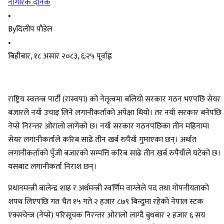
नागरिक दैनिक
•
By
दिलीप पौडेल
•
बिहीबार, १८ असार २०८३, ६:२५ पूर्वाह्न
राष्ट्रिय स्वतन्त्र पार्टी (रास्वपा) को नेतृत्वमा बलियो सरकार गठन भएपछि सेयर
बजारले नयाँ उचाइ लिने लगानीकर्ताको अपेक्षा थियो। तर नयाँ सरकार बनेपछि
नेप्से निरन्तर ओरालो लागेको छ। नयाँ सरकार गठनपछिका तीन महिनामा
सेयर लगानीकर्ताले करिब साढे तीन खर्ब रुपैयाँ गुमाएका छन्। अर्थात
लगानीकर्ताको पुँजी बजारको सम्पत्ति करिब साढे तीन खर्ब रुपैयाँले घटेको छ।
यसबाट लगानीकर्ता निराश छन्।
प्रधानमन्त्री बालेन्द्र शाह र अर्थमन्त्री स्वर्णिम वाग्लेले पद तथा गोपनीयताको
शपथ लिएपछि गत चैत १५ गते २ हजार ८७९ बिन्दुमा रहेको नेपाल स्टक
एक्सचेन्ज (नेप्से) परिसूचक निरन्तर ओरालो लाग्दै बुधबार २ हजार ६ सय