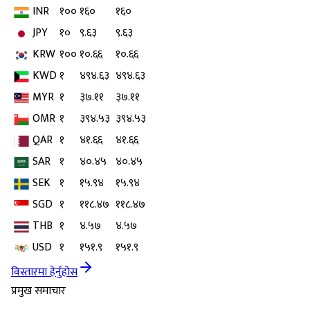
INR
१००
१६०
१६०
JPY
१०
९.६३
९.६३
KRW
१००
१०.६६
१०.६६
KWD
१
४९४.६३
४९४.६३
MYR
१
३७.११
३७.११
OMR
१
३९४.५३
३९४.५३
QAR
१
४१.६६
४१.६६
SAR
१
४०.४५
४०.४५
SEK
१
१५.९४
१५.९४
SGD
१
११८.४७
११८.४७
THB
१
४.५७
४.५७
USD
१
१५१.९
१५१.९
विस्तारमा हेर्नुहोस
प्रमुख समाचार