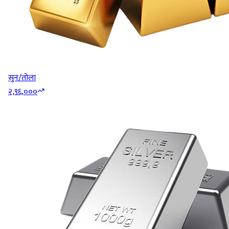
सुन/तोला
२,९६,०००