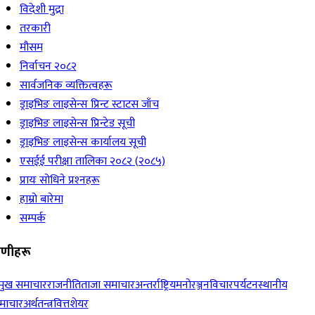
विदेशी मुद्रा
तरकारी
मौसम
निर्वाचन २०८२
सार्वजनिक व्यक्तित्वहरू
ड्राइभिङ लाइसेन्स प्रिन्ट स्टाटस जाँच
ड्राइभिङ लाइसेन्स प्रिन्टेड सूची
ड्राइभिङ लाइसेन्स कार्यालय सूची
एसईई परीक्षा तालिका २०८२ (२०८५)
प्रायः सोधिने प्रश्‍नहरू
हाम्रो बारेमा
सम्पर्क
रेणीहरू
रमुख समाचार
राजनीति
ताजा समाचार
अन्तर्राष्ट्रिय
मनोरञ्जन
विचार
पर्यटन
स्थानीय
माचार
अर्थतन्त्र
वित्त
शेयर