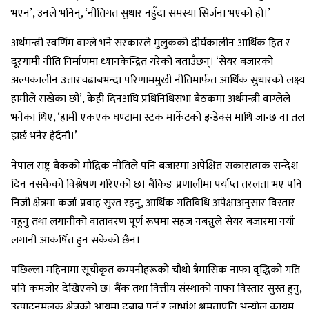
भएन’, उनले भनिन्, ‘नीतिगत सुधार नहुँदा समस्या सिर्जना भएको हो।’
अर्थमन्त्री स्वर्णिम वाग्ले भने सरकारले मुलुकको दीर्घकालीन आर्थिक हित र
दूरगामी नीति निर्माणमा ध्यानकेन्द्रित गरेको बताउँछन्। ‘सेयर बजारको
अल्पकालीन उत्तारचढाबभन्दा परिणाममुखी नीतिमार्फत आर्थिक सुधारको लक्ष्य
हामीले राखेका छौं’, केही दिनअघि प्रधिनिधिसभा बैठकमा अर्थमन्त्री वाग्लेले
भनेका थिए, ‘हामी एकएक घण्टामा स्टक मार्केटको इन्डेक्स माथि जान्छ वा तल
झर्छ भनेर हेर्दैनौं।’
नेपाल राष्ट्र बैंकको मौद्रिक नीतिले पनि बजारमा अपेक्षित सकारात्मक सन्देश
दिन नसकेको विश्लेषण गरिएको छ। बैंकिङ प्रणालीमा पर्याप्त तरलता भए पनि
निजी क्षेत्रमा कर्जा प्रवाह सुस्त रहनु, आर्थिक गतिविधि अपेक्षाअनुसार विस्तार
नहुनु तथा लगानीको वातावरण पूर्ण रूपमा सहज नबन्नुले सेयर बजारमा नयाँ
लगानी आकर्षित हुन सकेको छैन।
पछिल्ला महिनामा सूचीकृत कम्पनीहरूको चौथो त्रैमासिक नाफा वृद्धिको गति
पनि कमजोर देखिएको छ। बैंक तथा वित्तीय संस्थाको नाफा विस्तार सुस्त हुनु,
उत्पादनमूलक क्षेत्रको आयमा दबाब पर्नु र लाभांश क्षमताप्रति अन्योल कायम