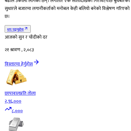
बढीले उकालो लागेका छन्। लगातार एक सातादेखिको गिरावटपछि बुधबारको
सुधारले बजारमा लगानीकर्ताको मनोबल केही बलियो बनेको विश्लेषण गरिएको
छ।
थप पढ्नुहोस्
आजको सुन र चाँदीको दर
२१ श्रावण , २,०८३
विस्तारमा हेर्नुहोस
छापावाल
प्रति तोला
२,९६,०००
८,०००