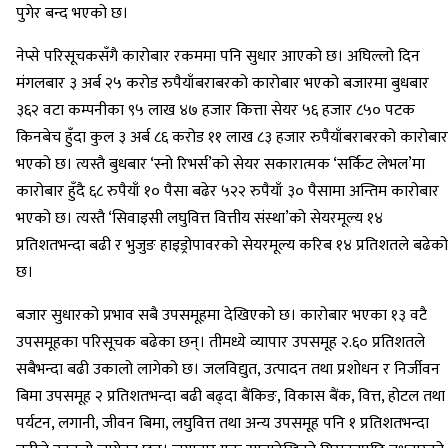
पुगेर बन्द भएको छ।
नेप्से परिसूचकसँगै कारोबार रकममा पनि सुधार आएको छ। अघिल्लो दिन
मंगलबार ३ अर्ब २५ करोड रुपैयाँबराबरको कारोबार भएको बजारमा बुधबार
३६२ वटा कम्पनीका ९५ लाख ४७ हजार कित्ता सेयर ५६ हजार ८५० पटक
किनबेच हुँदा कुल ३ अर्ब ८६ करोड ११ लाख ८३ हजार रुपैयाँबराबरको कारोबार
भएको छ। त्यस्तै बुधबार ‘स्नो रिभर्स’को सेयर सकारात्मक ‘सर्किट लेभल’मा
कारोबार हुँदै ६८ रुपैयाँ १० पैसा बढेर ५२२ रुपैयाँ ३० पैसामा अन्तिम कारोबार
भएको छ। त्यस्तै ‘सिवाइसी लघुवित्त वित्तीय संस्था’को सेयरमूल्य १४
प्रतिशतभन्दा बढी र भुजुङ हाइड्रोपावरको सेयरमूल्य करिब १४ प्रतिशतले बढेको
छ।
बजार सुधारको प्रभाव सबै उपसमूहमा देखिएको छ। कारोबार भएका १३ वटै
उपसमूहका परिसूचक बढेका छन्। तीमध्ये व्यापार उपसमूह २.६० प्रतिशतले
सबैभन्दा बढी उकालो लागेको छ। जलविद्युत, उत्पादन तथा प्रशोधन र निर्जीवन
बिमा उपसमूह २ प्रतिशतभन्दा बढी बढ्दा बैंकिङ, विकास बैंक, वित्त, होटल तथा
पर्यटन, लगानी, जीवन बिमा, लघुवित्त तथा अन्य उपसमूह पनि १ प्रतिशतभन्दा