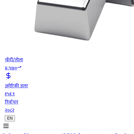
चाँदी/तोला
४,५७०
अमेरिकी डलर
१५१.९
निर्वाचन
२०८२
EN