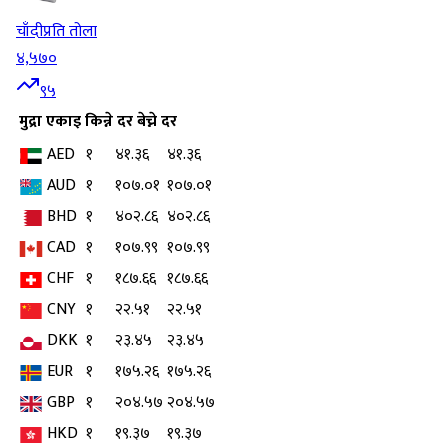
चाँदी
प्रति तोला
४,५७०
९५
मुद्रा
एकाइ
किन्ने दर
बेच्ने दर
AED
१
४१.३६
४१.३६
AUD
१
१०७.०१
१०७.०१
BHD
१
४०२.८६
४०२.८६
CAD
१
१०७.९९
१०७.९९
CHF
१
१८७.६६
१८७.६६
CNY
१
२२.५१
२२.५१
DKK
१
२३.४५
२३.४५
EUR
१
१७५.२६
१७५.२६
GBP
१
२०४.५७
२०४.५७
HKD
१
१९.३७
१९.३७