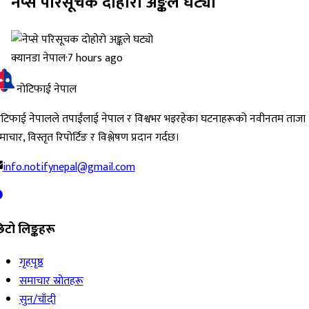
नेप्से परिसूचक दोहोरो अङ्कले घट्यो
क्यानडा नेपाल
·
7 hours ago
नोटिफाई नेपाल
ोटिफाई नेपालले तपाईंलाई नेपाल र विश्वभर भइरहेका घटनाहरूको नवीनतम ताजा
ाचार, विस्तृत रिपोर्टिङ र विश्लेषण प्रदान गर्दछ।
info.notifynepal@gmail.com
िटो लिङ्कहरू
गृहपृष्ठ
समाचार स्रोतहरू
सुन/चाँदी