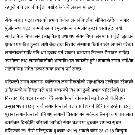
रहनुले पनि लगानीकर्र्ता ‘पर्ख र हेर’को अवस्थामा छन्।
सेयर बजार घट्दा त्यसको प्रभाव केवल लगानीकर्तामा सीमित रहँदैन। बजार
पुँजीकरण घट्दा कम्पनीहरूको मूल्यांकन कमजोर हुन्छ। यस्तो हुँदा नयाँ
सार्वजनिक निष्कासन (आइपिओ) तथा थप सेयर निष्कासनमार्फत पुँजी जुटाउने
क्षमता प्रभावित हुन्छ। साथै बैंक तथा वित्तीय संस्थामा धितो राखेर लगानी गरेका
लगानीकर्तामाथि पनि थप दबाब पर्न सक्छ। बजारमा निरन्तर गिरावट आउँदा
उपभोक्ता तथा लगानीकर्ताको आत्मविश्वास कमजोर हुने भएकाले समग्र आर्थिक
गतिविधिमा समेत नकारात्मक प्रभाव पर्न सक्छ।
पछिल्लो समय बजारमा व्यक्तिगत लगानीकर्ताको सहभागिता उल्लेख्य रहेकाले
उनीहरूको मनोविज्ञानले पनि बजारको दिशामा ठुलो प्रभाव पारिरहेको छ।
निरन्तर गिरावटका कारण धेरै लगानीकर्ता नोक्सानी बढ्ने डरले बिक्रीतर्फ
उन्मुख भएका छन्। नयाँ लगानीकर्ताले बजार प्रवेश गर्न हिच्किचाइरहेका छन्।
पुराना लगानीकर्ताले पनि थप लगानी विस्तार गर्न सकेका छैनन्। लगातार सात
कारोबार दिनदेखि ओरालो लागेको सेयर बजारमा बुधबार समान्य सुधार
देखिएको छ। नेप्से परिसूचक बुधबार ४४.५९ अंकले बढेर २६५२.९३ बिन्दुमा