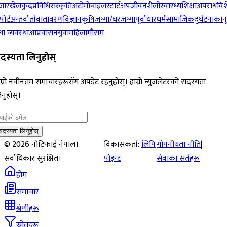
जार
खेलकुद
प्रविधि
संस्कृति
अटोमोबाइल
स्टार्टअप
जीवनशैली
स्वास्थ्य
शिक्षा
अपराध
विश
पोर्ट
अन्तर्वार्ता
वातावरण
विज्ञान
कृषि
जग्गा/घरजग्गा
पूर्वाधार
धर्म
सामाजिक
दुर्घटना
कान
ा व्यवस्था
आप्रवासन
युवा
महिला
मौसम
दस्यता लिनुहोस्
म्रो नवीनतम समाचारहरूसँग अपडेट रहनुहोस्। हाम्रो न्युजलेटरको सदस्यता
नुहोस्।
सदस्यता लिनुहोस्
©
2026
नोटिफाई नेपाल।
विकासकर्ता:
लिपि
गोपनीयता नीति
|
सर्वाधिकार सुरक्षित।
पोइन्ट
सेवाका सर्तहरू
होम
समाचार
श्रेणीहरू
स्रोतहरू