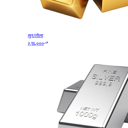
सुन/तोला
२,९६,०००