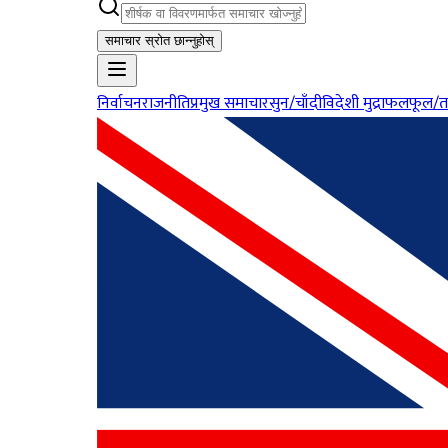
समाचार स्रोत छान्नुहोस्
निर्वाचन
राजनीति
प्रमुख समाचार
सुन/चाँदी
विदेशी मुद्रा
फलफूल/त