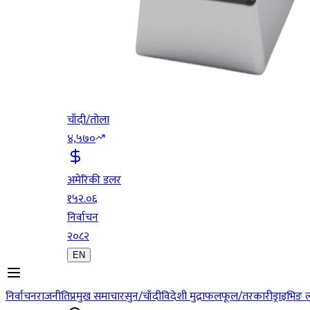
चाँदी/तोला
४,५७०
अमेरिकी डलर
१५२.०६
निर्वाचन
२०८२
EN
निर्वाचन
राजनीति
प्रमुख समाचार
सुन/चाँदी
विदेशी मुद्रा
फलफूल/तरकारी
ड्राइभिङ 