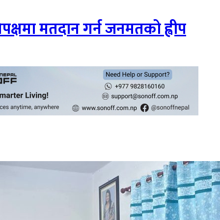
िपक्षमा मतदान गर्न जनमतको ह्वीप