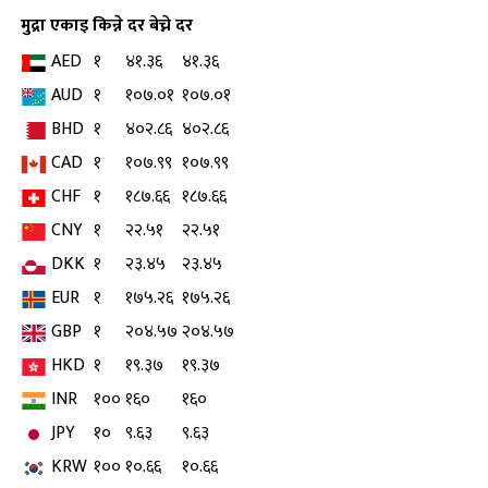
मुद्रा
एकाइ
किन्ने दर
बेच्ने दर
AED
१
४१.३६
४१.३६
AUD
१
१०७.०१
१०७.०१
BHD
१
४०२.८६
४०२.८६
CAD
१
१०७.९९
१०७.९९
CHF
१
१८७.६६
१८७.६६
CNY
१
२२.५१
२२.५१
DKK
१
२३.४५
२३.४५
EUR
१
१७५.२६
१७५.२६
GBP
१
२०४.५७
२०४.५७
HKD
१
१९.३७
१९.३७
INR
१००
१६०
१६०
JPY
१०
९.६३
९.६३
KRW
१००
१०.६६
१०.६६