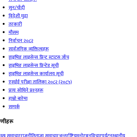
सुन/चाँदी
विदेशी मुद्रा
तरकारी
मौसम
निर्वाचन २०८२
सार्वजनिक व्यक्तित्वहरू
ड्राइभिङ लाइसेन्स प्रिन्ट स्टाटस जाँच
ड्राइभिङ लाइसेन्स प्रिन्टेड सूची
ड्राइभिङ लाइसेन्स कार्यालय सूची
एसईई परीक्षा तालिका २०८२ (२०८५)
प्रायः सोधिने प्रश्‍नहरू
हाम्रो बारेमा
सम्पर्क
रेणीहरू
रमुख समाचार
राजनीति
ताजा समाचार
अन्तर्राष्ट्रिय
मनोरञ्जन
विचार
पर्यटन
स्थानीय