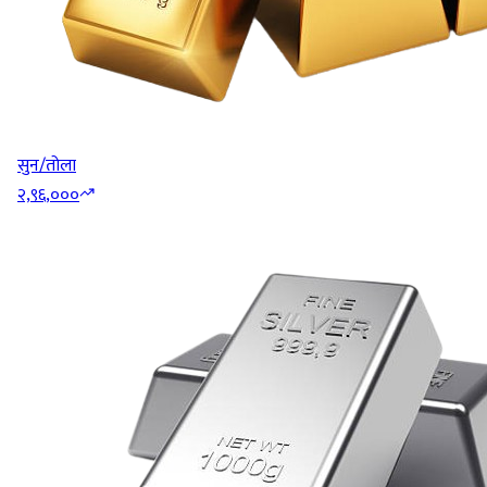
सुन/तोला
२,९६,०००