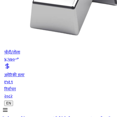
चाँदी/तोला
४,५७०
अमेरिकी डलर
१५१.९
निर्वाचन
२०८२
EN