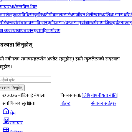
माचार
अर्थतन्त्र
वित्त
शेयर
जार
खेलकुद
प्रविधि
संस्कृति
अटोमोबाइल
स्टार्टअप
जीवनशैली
स्वास्थ्य
शिक्षा
अपराध
विश
पोर्ट
अन्तर्वार्ता
वातावरण
विज्ञान
कृषि
जग्गा/घरजग्गा
पूर्वाधार
धर्म
सामाजिक
दुर्घटना
कान
ा व्यवस्था
आप्रवासन
युवा
महिला
मौसम
दस्यता लिनुहोस्
म्रो नवीनतम समाचारहरूसँग अपडेट रहनुहोस्। हाम्रो न्युजलेटरको सदस्यता
नुहोस्।
सदस्यता लिनुहोस्
©
2026
नोटिफाई नेपाल।
विकासकर्ता:
लिपि
गोपनीयता नीति
|
सर्वाधिकार सुरक्षित।
पोइन्ट
सेवाका सर्तहरू
होम
समाचार