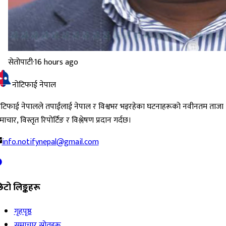
सेतोपाटी
·
16 hours ago
नोटिफाई नेपाल
ोटिफाई नेपालले तपाईंलाई नेपाल र विश्वभर भइरहेका घटनाहरूको नवीनतम ताजा
ाचार, विस्तृत रिपोर्टिङ र विश्लेषण प्रदान गर्दछ।
info.notifynepal@gmail.com
िटो लिङ्कहरू
गृहपृष्ठ
समाचार स्रोतहरू