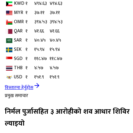
KWD
१
४९४.६३
४९४.६३
MYR
१
३७.११
३७.११
OMR
१
३९४.५३
३९४.५३
QAR
१
४१.६६
४१.६६
SAR
१
४०.४५
४०.४५
SEK
१
१५.९४
१५.९४
SGD
१
११८.४७
११८.४७
THB
१
४.५७
४.५७
USD
१
१५१.९
१५१.९
विस्तारमा हेर्नुहोस
प्रमुख समाचार
निर्मल पुर्जासहित ३ आरोहीको शव आधार शिविर
ल्याइयो