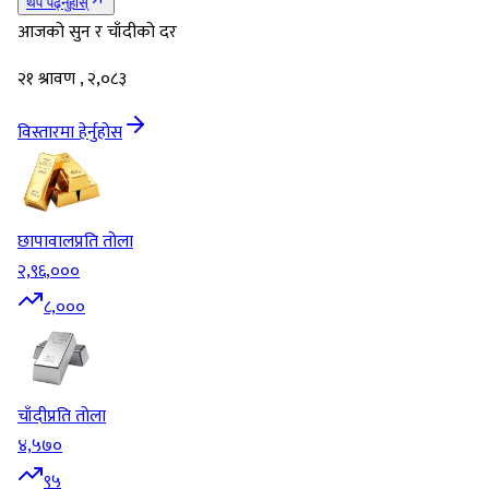
थप पढ्नुहोस्
आजको सुन र चाँदीको दर
२१ श्रावण , २,०८३
विस्तारमा हेर्नुहोस
छापावाल
प्रति तोला
२,९६,०००
८,०००
चाँदी
प्रति तोला
४,५७०
९५