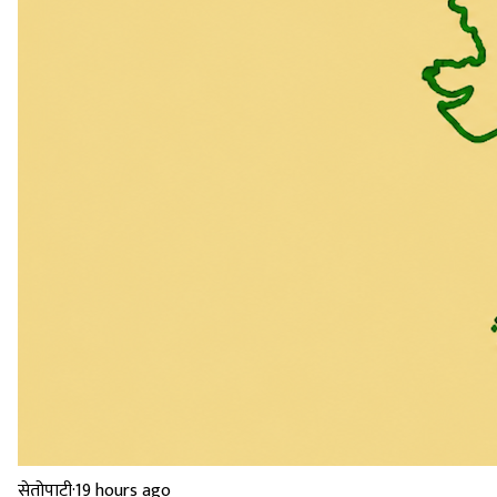
सेतोपाटी
·
19 hours ago