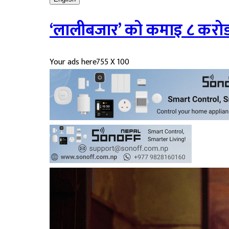
‘लालीबजार’ को कमाइ ८ करोड 
Your ads here
755 X 100