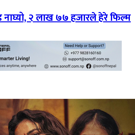
नाघ्यो, २ लाख ७७ हजारले हेरे फिल्म