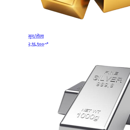
सुन/तोला
२,९६,९००