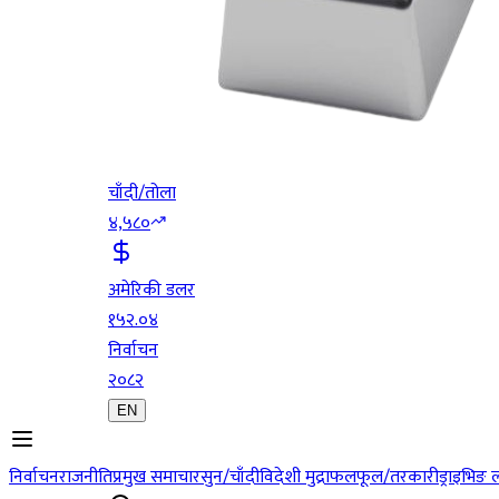
चाँदी/तोला
४,५८०
अमेरिकी डलर
१५२.०४
निर्वाचन
२०८२
EN
निर्वाचन
राजनीति
प्रमुख समाचार
सुन/चाँदी
विदेशी मुद्रा
फलफूल/तरकारी
ड्राइभिङ 