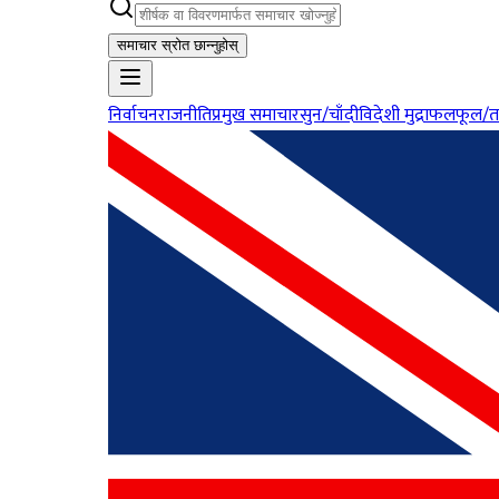
समाचार स्रोत छान्नुहोस्
निर्वाचन
राजनीति
प्रमुख समाचार
सुन/चाँदी
विदेशी मुद्रा
फलफूल/त