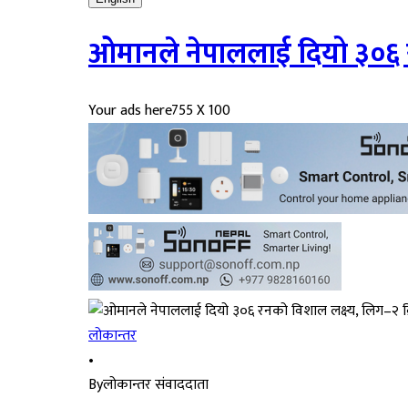
ओमानले नेपाललाई दियो ३०६ र
Your ads here
755 X 100
लोकान्तर
•
By
लोकान्तर संवाददाता