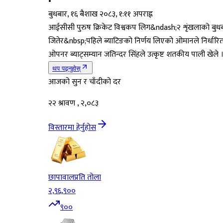
•
बुधबार, १६ बैशाख २०८३, १:११ अपराह्न
आईसीसी पुरुष क्रिकेट विश्वकप लिग&ndash;२ शृंखलाको बुधबार 
जितेर&nbsp;पहिले ब्याटिङको निर्णय लिएको ओमानले निर्ध
ओपनर ब्याट्सम्यान जतिन्दर सिंहले उत्कृष्ट शतकीय पाली खेल
थप पढ्नुहोस्
आजको सुन र चाँदीको दर
२२ श्रावण , २,०८३
विस्तारमा हेर्नुहोस
छापावाल
प्रति तोला
२,९६,९००
९००