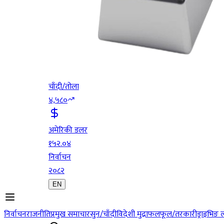
चाँदी/तोला
४,५८०
अमेरिकी डलर
१५२.०४
निर्वाचन
२०८२
EN
निर्वाचन
राजनीति
प्रमुख समाचार
सुन/चाँदी
विदेशी मुद्रा
फलफूल/तरकारी
ड्राइभिङ 