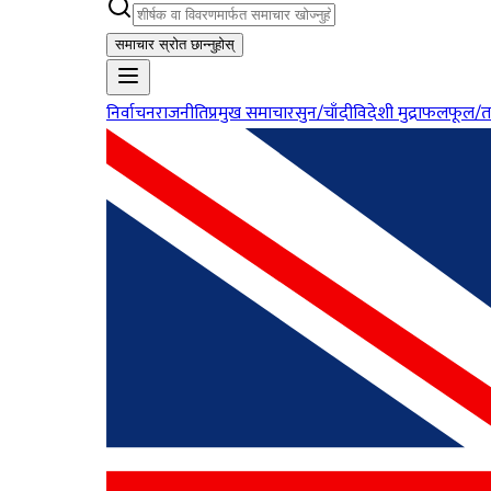
समाचार स्रोत छान्नुहोस्
निर्वाचन
राजनीति
प्रमुख समाचार
सुन/चाँदी
विदेशी मुद्रा
फलफूल/त