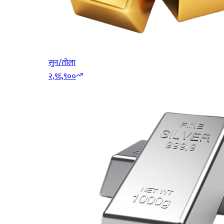
सुन/तोला
२,९६,९००