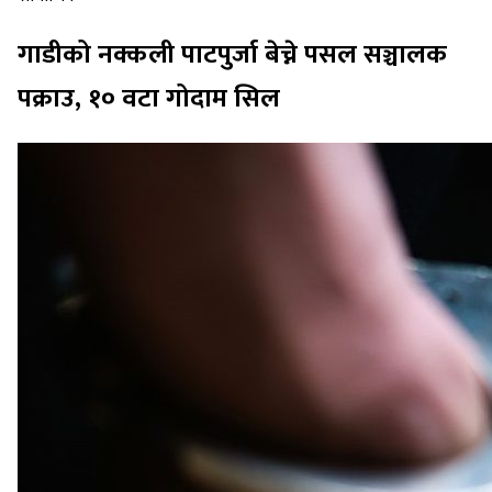
गाडीको नक्कली पाटपुर्जा बेच्ने पसल सञ्चालक
पक्राउ, १० वटा गोदाम सिल