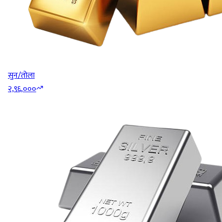
सुन/तोला
२,९६,०००