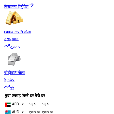
विस्तारमा हेर्नुहोस
छापावाल
प्रति तोला
२,९६,०००
८,०००
चाँदी
प्रति तोला
४,५७०
९५
मुद्रा
एकाइ
किन्ने दर
बेच्ने दर
AED
१
४१.४
४१.४
AUD
१
१०७.०८
१०७.०८