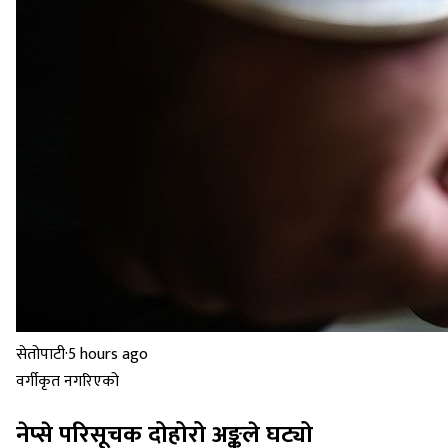
सेतोपाटी
·
5 hours ago
वर्गीकृत नगरिएको
नेप्से परिसूचक दोहोरो अङ्कले घट्यो