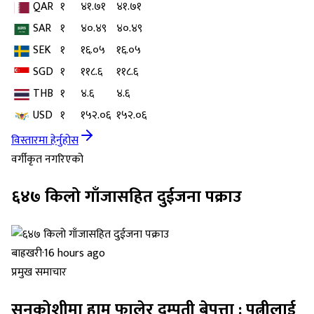
QAR
१
४१.७१
४१.७१
SAR
१
४०.४९
४०.४९
SEK
१
१६.०५
१६.०५
SGD
१
११८.६
११८.६
THB
१
४.६
४.६
USD
१
१५२.०६
१५२.०६
विस्तारमा हेर्नुहोस
वर्गीकृत नगरिएको
६४७ किलो गाँजासहित दुईजना पक्राउ
बाह्रखरी
·
16 hours ago
प्रमुख समाचार
सुनकोशीमा हाम फालेर दम्पती बेपत्ता : पत्नीलाई