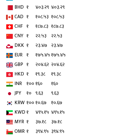
BHD
१
४०३.२९
४०३.२९
CAD
१
१०८.५३
१०८.५३
CHF
१
१८७.८३
१८७.८३
CNY
१
२२.५३
२२.५३
DKK
१
२३.४७
२३.४७
EUR
१
१७५.४५
१७५.४५
GBP
१
२०४.६२
२०४.६२
HKD
१
१९.३८
१९.३८
INR
१००
१६०
१६०
JPY
१०
९.६३
९.६३
KRW
१००
१०.६७
१०.६७
KWD
१
४९५.१५
४९५.१५
MYR
१
३७.१८
३७.१८
OMR
१
३९४.९५
३९४.९५