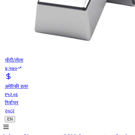
चाँदी/तोला
४,५७०
अमेरिकी डलर
१५२.०६
निर्वाचन
२०८२
EN