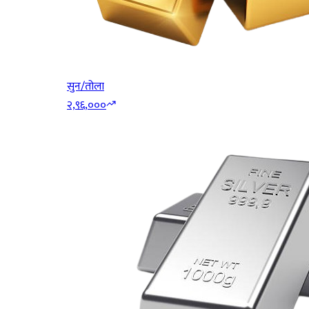
सुन/तोला
२,९६,०००