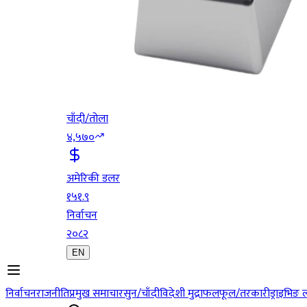
चाँदी/तोला
४,५७०
अमेरिकी डलर
१५१.९
निर्वाचन
२०८२
EN
निर्वाचन
राजनीति
प्रमुख समाचार
सुन/चाँदी
विदेशी मुद्रा
फलफूल/तरकारी
ड्राइभिङ 