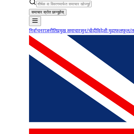
समाचार स्रोत छान्नुहोस्
निर्वाचन
राजनीति
प्रमुख समाचार
सुन/चाँदी
विदेशी मुद्रा
फलफूल/त