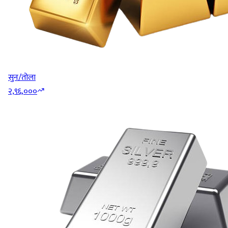
सुन/तोला
२,९६,०००