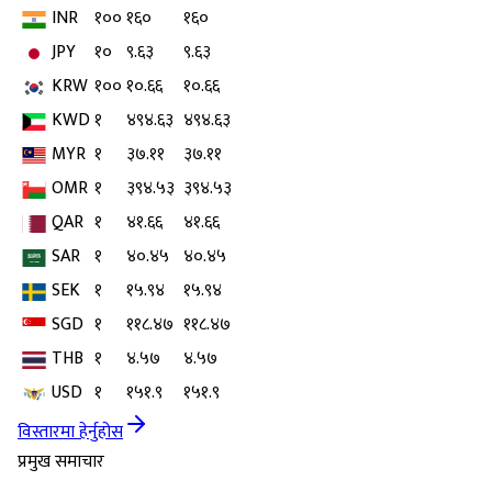
INR
१००
१६०
१६०
JPY
१०
९.६३
९.६३
KRW
१००
१०.६६
१०.६६
KWD
१
४९४.६३
४९४.६३
MYR
१
३७.११
३७.११
OMR
१
३९४.५३
३९४.५३
QAR
१
४१.६६
४१.६६
SAR
१
४०.४५
४०.४५
SEK
१
१५.९४
१५.९४
SGD
१
११८.४७
११८.४७
THB
१
४.५७
४.५७
USD
१
१५१.९
१५१.९
विस्तारमा हेर्नुहोस
प्रमुख समाचार