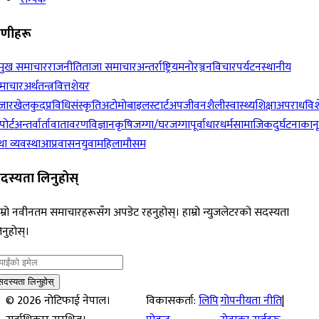
रेणीहरू
रमुख समाचार
राजनीति
ताजा समाचार
अन्तर्राष्ट्रिय
मनोरञ्जन
विचार
पर्यटन
स्थानीय
माचार
अर्थतन्त्र
वित्त
शेयर
जार
खेलकुद
प्रविधि
संस्कृति
अटोमोबाइल
स्टार्टअप
जीवनशैली
स्वास्थ्य
शिक्षा
अपराध
विश
पोर्ट
अन्तर्वार्ता
वातावरण
विज्ञान
कृषि
जग्गा/घरजग्गा
पूर्वाधार
धर्म
सामाजिक
दुर्घटना
कान
ा व्यवस्था
आप्रवासन
युवा
महिला
मौसम
दस्यता लिनुहोस्
म्रो नवीनतम समाचारहरूसँग अपडेट रहनुहोस्। हाम्रो न्युजलेटरको सदस्यता
नुहोस्।
सदस्यता लिनुहोस्
©
2026
नोटिफाई नेपाल।
विकासकर्ता:
लिपि
गोपनीयता नीति
|