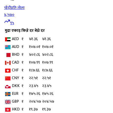
चाँदी
प्रति तोला
४,५७०
९५
मुद्रा
एकाइ
किन्ने दर
बेच्ने दर
AED
१
४१.३६
४१.३६
AUD
१
१०७.०१
१०७.०१
BHD
१
४०२.८६
४०२.८६
CAD
१
१०७.९९
१०७.९९
CHF
१
१८७.६६
१८७.६६
CNY
१
२२.५१
२२.५१
DKK
१
२३.४५
२३.४५
EUR
१
१७५.२६
१७५.२६
GBP
१
२०४.५७
२०४.५७
HKD
१
१९.३७
१९.३७