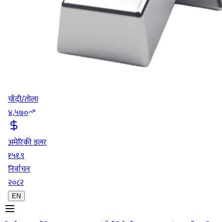
चाँदी/तोला
४,५७०
अमेरिकी डलर
१५१.९
निर्वाचन
२०८२
EN