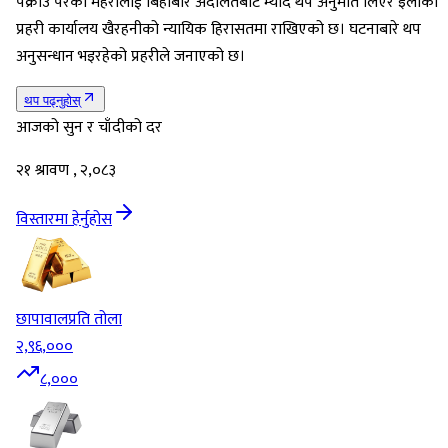
पक्राउ परेका महरालाई बिहीबार अदालतबाट म्याद थप अनुमति लिएर इलाका
प्रहरी कार्यालय खैरहनीको न्यायिक हिरासतमा राखिएको छ। घटनाबारे थप
अनुसन्धान भइरहेको प्रहरीले जनाएको छ।
थप पढ्नुहोस्
आजको सुन र चाँदीको दर
२१ श्रावण , २,०८३
विस्तारमा हेर्नुहोस
छापावाल
प्रति तोला
२,९६,०००
८,०००