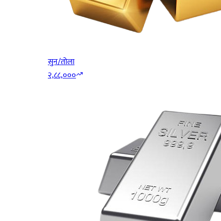
सुन/तोला
२,८८,०००