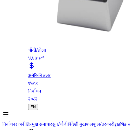
चाँदी/तोला
४,४७५
अमेरिकी डलर
१५१.९
निर्वाचन
२०८२
EN
निर्वाचन
राजनीति
प्रमुख समाचार
सुन/चाँदी
विदेशी मुद्रा
फलफूल/तरकारी
ड्राइभिङ 