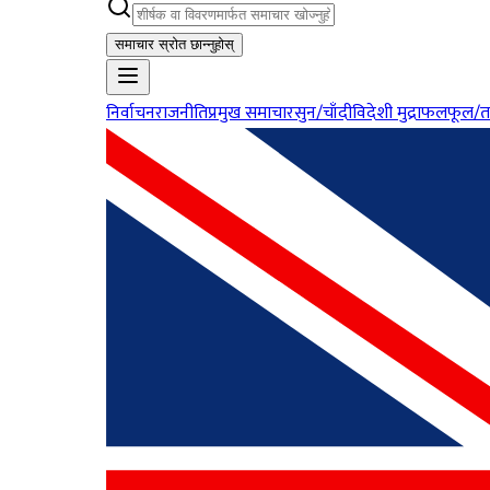
समाचार स्रोत छान्नुहोस्
निर्वाचन
राजनीति
प्रमुख समाचार
सुन/चाँदी
विदेशी मुद्रा
फलफूल/त