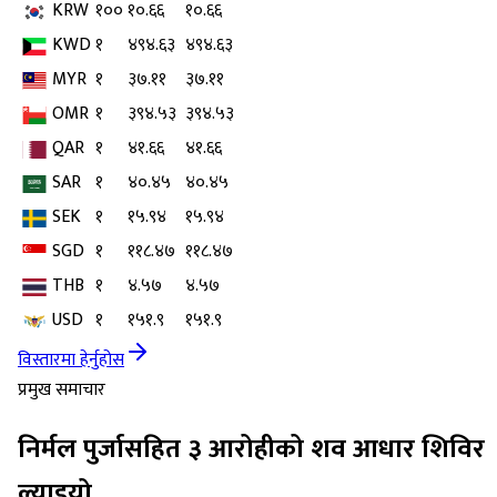
KRW
१००
१०.६६
१०.६६
KWD
१
४९४.६३
४९४.६३
MYR
१
३७.११
३७.११
OMR
१
३९४.५३
३९४.५३
QAR
१
४१.६६
४१.६६
SAR
१
४०.४५
४०.४५
SEK
१
१५.९४
१५.९४
SGD
१
११८.४७
११८.४७
THB
१
४.५७
४.५७
USD
१
१५१.९
१५१.९
विस्तारमा हेर्नुहोस
प्रमुख समाचार
निर्मल पुर्जासहित ३ आरोहीको शव आधार शिविर
ल्याइयो