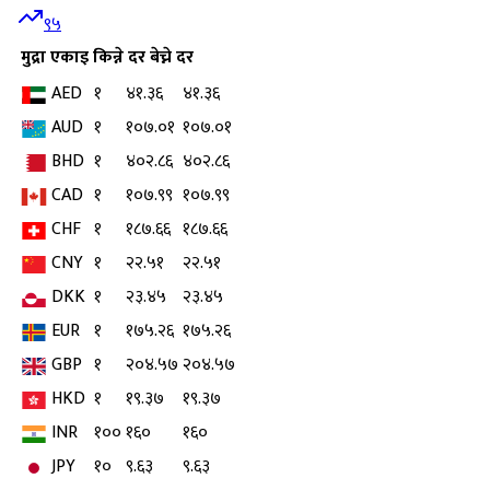
९५
मुद्रा
एकाइ
किन्ने दर
बेच्ने दर
AED
१
४१.३६
४१.३६
AUD
१
१०७.०१
१०७.०१
BHD
१
४०२.८६
४०२.८६
CAD
१
१०७.९९
१०७.९९
CHF
१
१८७.६६
१८७.६६
CNY
१
२२.५१
२२.५१
DKK
१
२३.४५
२३.४५
EUR
१
१७५.२६
१७५.२६
GBP
१
२०४.५७
२०४.५७
HKD
१
१९.३७
१९.३७
INR
१००
१६०
१६०
JPY
१०
९.६३
९.६३