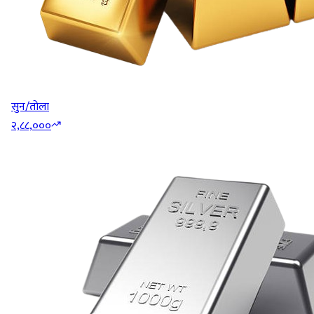
सुन/तोला
२,८८,०००