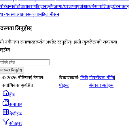
पोर्ट
अन्तर्वार्ता
वातावरण
विज्ञान
कृषि
जग्गा/घरजग्गा
पूर्वाधार
धर्म
सामाजिक
दुर्घटना
कान
ा व्यवस्था
आप्रवासन
युवा
महिला
मौसम
दस्यता लिनुहोस्
म्रो नवीनतम समाचारहरूसँग अपडेट रहनुहोस्। हाम्रो न्युजलेटरको सदस्यता
नुहोस्।
सदस्यता लिनुहोस्
©
2026
नोटिफाई नेपाल।
विकासकर्ता:
लिपि
गोपनीयता नीति
|
सर्वाधिकार सुरक्षित।
पोइन्ट
सेवाका सर्तहरू
होम
समाचार
श्रेणीहरू
स्रोतहरू