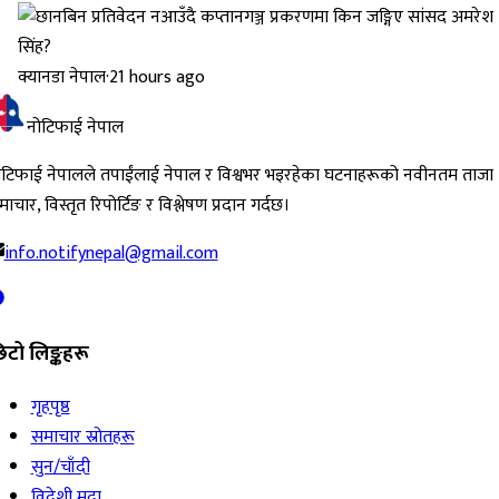
क्यानडा नेपाल
·
21 hours ago
नोटिफाई नेपाल
ोटिफाई नेपालले तपाईंलाई नेपाल र विश्वभर भइरहेका घटनाहरूको नवीनतम ताजा
ाचार, विस्तृत रिपोर्टिङ र विश्लेषण प्रदान गर्दछ।
info.notifynepal@gmail.com
िटो लिङ्कहरू
गृहपृष्ठ
समाचार स्रोतहरू
सुन/चाँदी
विदेशी मुद्रा