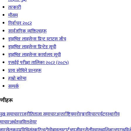
तरकारी
मौसम
निर्वाचन २०८२
सार्वजनिक व्यक्तित्वहरू
ड्राइभिङ लाइसेन्स प्रिन्ट स्टाटस जाँच
ड्राइभिङ लाइसेन्स प्रिन्टेड सूची
ड्राइभिङ लाइसेन्स कार्यालय सूची
एसईई परीक्षा तालिका २०८२ (२०८५)
प्रायः सोधिने प्रश्‍नहरू
हाम्रो बारेमा
सम्पर्क
रेणीहरू
रमुख समाचार
राजनीति
ताजा समाचार
अन्तर्राष्ट्रिय
मनोरञ्जन
विचार
पर्यटन
स्थानीय
माचार
अर्थतन्त्र
वित्त
शेयर
जार
खेलकुद
प्रविधि
संस्कृति
अटोमोबाइल
स्टार्टअप
जीवनशैली
स्वास्थ्य
शिक्षा
अपराध
विश