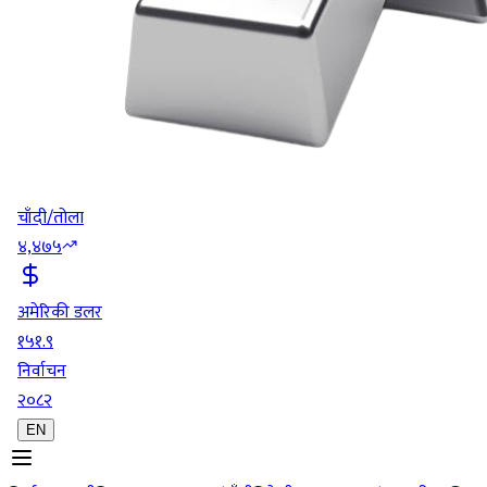
चाँदी/तोला
४,४७५
अमेरिकी डलर
१५१.९
निर्वाचन
२०८२
EN