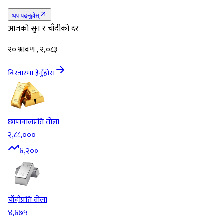
थप पढ्नुहोस्
आजको सुन र चाँदीको दर
२० श्रावण , २,०८३
विस्तारमा हेर्नुहोस
छापावाल
प्रति तोला
२,८८,०००
४,२००
चाँदी
प्रति तोला
४,४७५