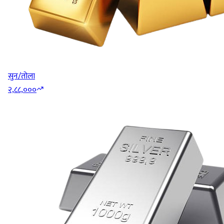
सुन/तोला
२,८८,०००