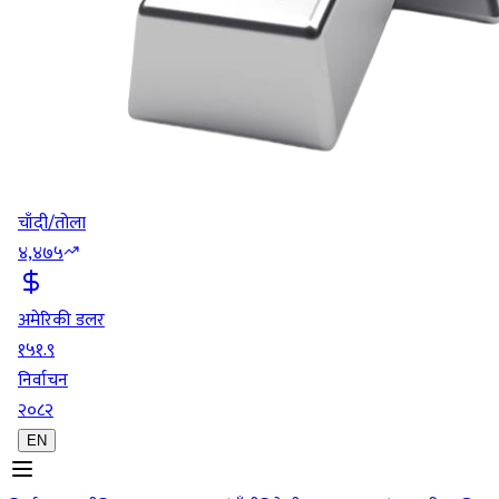
चाँदी/तोला
४,४७५
अमेरिकी डलर
१५१.९
निर्वाचन
२०८२
EN