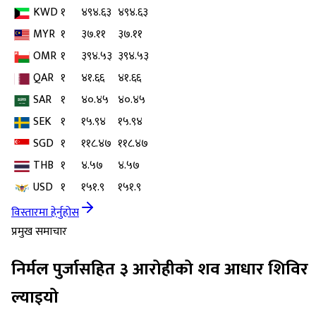
KWD
१
४९४.६३
४९४.६३
MYR
१
३७.११
३७.११
OMR
१
३९४.५३
३९४.५३
QAR
१
४१.६६
४१.६६
SAR
१
४०.४५
४०.४५
SEK
१
१५.९४
१५.९४
SGD
१
११८.४७
११८.४७
THB
१
४.५७
४.५७
USD
१
१५१.९
१५१.९
विस्तारमा हेर्नुहोस
प्रमुख समाचार
निर्मल पुर्जासहित ३ आरोहीको शव आधार शिविर
ल्याइयो