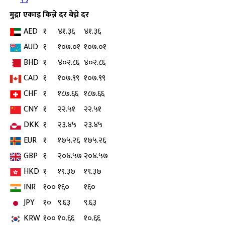
मुद्रा
एकाइ
किन्ने दर
बेच्ने दर
AED
१
४१.३६
४१.३६
AUD
१
१०७.०१
१०७.०१
BHD
१
४०२.८६
४०२.८६
CAD
१
१०७.९९
१०७.९९
CHF
१
१८७.६६
१८७.६६
CNY
१
२२.५१
२२.५१
DKK
१
२३.४५
२३.४५
EUR
१
१७५.२६
१७५.२६
GBP
१
२०४.५७
२०४.५७
HKD
१
१९.३७
१९.३७
INR
१००
१६०
१६०
JPY
१०
९.६३
९.६३
KRW
१००
१०.६६
१०.६६