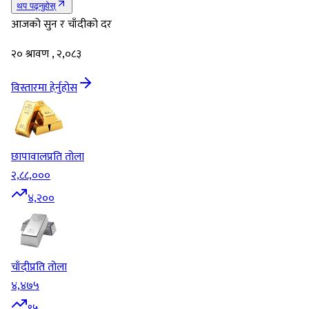
थप पढ्नुहोस्
आजको सुन र चाँदीको दर
२० श्रावण , २,०८३
विस्तारमा हेर्नुहोस
छापावाल
प्रति तोला
२,८८,०००
४,२००
चाँदी
प्रति तोला
४,४७५
९५