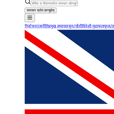
समाचार स्रोत छान्नुहोस्
निर्वाचन
राजनीति
प्रमुख समाचार
सुन/चाँदी
विदेशी मुद्रा
फलफूल/त