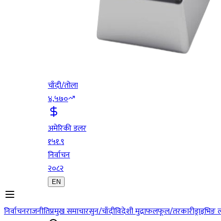
चाँदी/तोला
४,५७०
अमेरिकी डलर
१५१.९
निर्वाचन
२०८२
EN
निर्वाचन
राजनीति
प्रमुख समाचार
सुन/चाँदी
विदेशी मुद्रा
फलफूल/तरकारी
ड्राइभिङ 