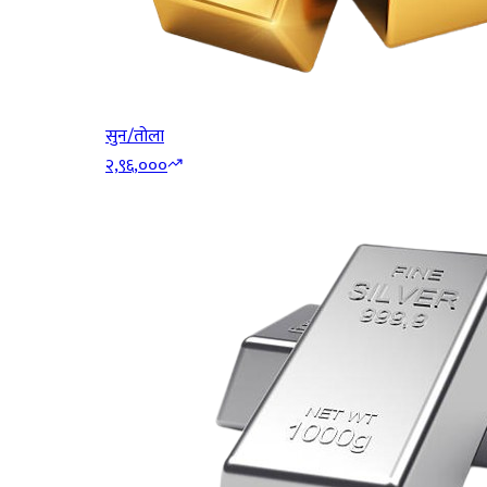
सुन/तोला
२,९६,०००