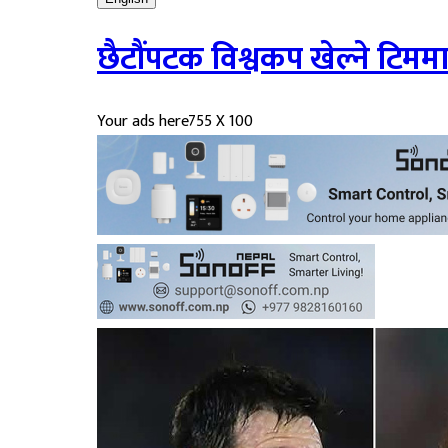
छैटौंपटक विश्वकप खेल्ने टिमम
Your ads here
755 X 100