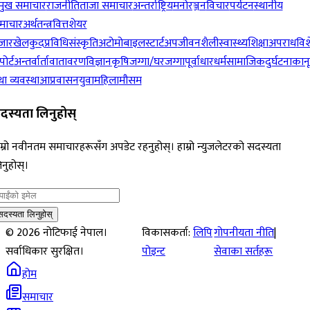
रमुख समाचार
राजनीति
ताजा समाचार
अन्तर्राष्ट्रिय
मनोरञ्जन
विचार
पर्यटन
स्थानीय
माचार
अर्थतन्त्र
वित्त
शेयर
जार
खेलकुद
प्रविधि
संस्कृति
अटोमोबाइल
स्टार्टअप
जीवनशैली
स्वास्थ्य
शिक्षा
अपराध
विश
पोर्ट
अन्तर्वार्ता
वातावरण
विज्ञान
कृषि
जग्गा/घरजग्गा
पूर्वाधार
धर्म
सामाजिक
दुर्घटना
कान
ा व्यवस्था
आप्रवासन
युवा
महिला
मौसम
दस्यता लिनुहोस्
म्रो नवीनतम समाचारहरूसँग अपडेट रहनुहोस्। हाम्रो न्युजलेटरको सदस्यता
नुहोस्।
सदस्यता लिनुहोस्
©
2026
नोटिफाई नेपाल।
विकासकर्ता:
लिपि
गोपनीयता नीति
|
सर्वाधिकार सुरक्षित।
पोइन्ट
सेवाका सर्तहरू
होम
समाचार