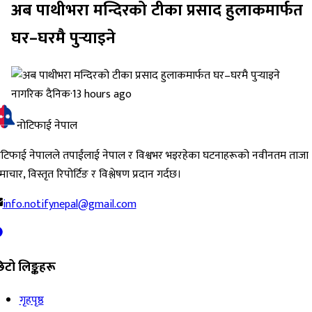
अब पाथीभरा मन्दिरको टीका प्रसाद हुलाकमार्फत
घर–घरमै पुर्‍याइने
नागरिक दैनिक
·
13 hours ago
नोटिफाई नेपाल
ोटिफाई नेपालले तपाईंलाई नेपाल र विश्वभर भइरहेका घटनाहरूको नवीनतम ताजा
ाचार, विस्तृत रिपोर्टिङ र विश्लेषण प्रदान गर्दछ।
info.notifynepal@gmail.com
िटो लिङ्कहरू
गृहपृष्ठ