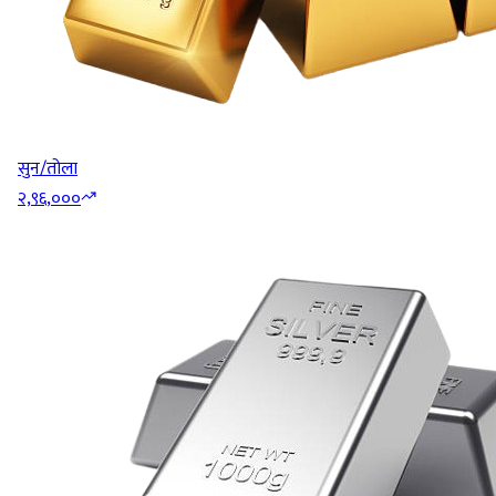
सुन/तोला
२,९६,०००