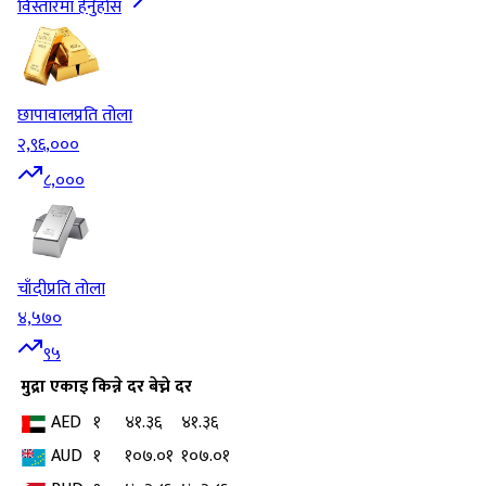
विस्तारमा हेर्नुहोस
छापावाल
प्रति तोला
२,९६,०००
८,०००
चाँदी
प्रति तोला
४,५७०
९५
मुद्रा
एकाइ
किन्ने दर
बेच्ने दर
AED
१
४१.३६
४१.३६
AUD
१
१०७.०१
१०७.०१