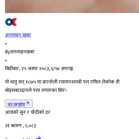
अनलाइन खबर
•
By
अनलाइनखबर
•
बिहीबार, २५ असार २०८३, ६:५४ अपराह्न
यो धातु सन् १८७५ मा फ्रान्सेली रसायनशास्त्री पल एमिल लेकोक डी
बोइसबाउद्रानले पत्ता लगाएका थिए।
थप पढ्नुहोस्
आजको सुन र चाँदीको दर
२१ श्रावण , २,०८३