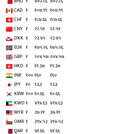
BHD
१
४०२.८६
४०२.८६
CAD
१
१०७.९९
१०७.९९
CHF
१
१८७.६६
१८७.६६
CNY
१
२२.५१
२२.५१
DKK
१
२३.४५
२३.४५
EUR
१
१७५.२६
१७५.२६
GBP
१
२०४.५७
२०४.५७
HKD
१
१९.३७
१९.३७
INR
१००
१६०
१६०
JPY
१०
९.६३
९.६३
KRW
१००
१०.६६
१०.६६
KWD
१
४९४.६३
४९४.६३
MYR
१
३७.११
३७.११
OMR
१
३९४.५३
३९४.५३
QAR
१
४१.६६
४१.६६