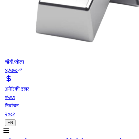
चाँदी/तोला
४,५७०
अमेरिकी डलर
१५१.९
निर्वाचन
२०८२
EN