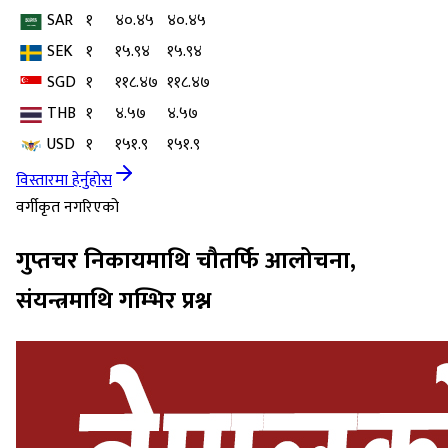
SAR
१
४०.४५
४०.४५
SEK
१
१५.९४
१५.९४
SGD
१
११८.४७
११८.४७
THB
१
४.५७
४.५७
USD
१
१५१.९
१५१.९
विस्तारमा हेर्नुहोस
वर्गीकृत नगरिएको
गुप्तचर निकायमाथि चौतर्फि आलोचना,
संयन्त्रमाथि गम्भिर प्रश्न