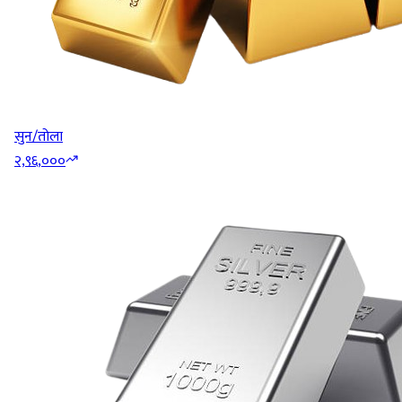
सुन/तोला
२,९६,०००