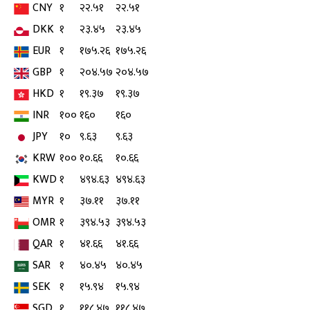
CNY
१
२२.५१
२२.५१
DKK
१
२३.४५
२३.४५
EUR
१
१७५.२६
१७५.२६
GBP
१
२०४.५७
२०४.५७
HKD
१
१९.३७
१९.३७
INR
१००
१६०
१६०
JPY
१०
९.६३
९.६३
KRW
१००
१०.६६
१०.६६
KWD
१
४९४.६३
४९४.६३
MYR
१
३७.११
३७.११
OMR
१
३९४.५३
३९४.५३
QAR
१
४१.६६
४१.६६
SAR
१
४०.४५
४०.४५
SEK
१
१५.९४
१५.९४
SGD
१
११८.४७
११८.४७