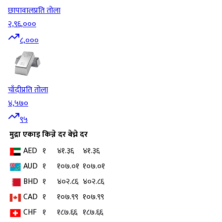
छापावाल
प्रति तोला
२,९६,०००
८,०००
चाँदी
प्रति तोला
४,५७०
९५
मुद्रा
एकाइ
किन्ने दर
बेच्ने दर
AED
१
४१.३६
४१.३६
AUD
१
१०७.०१
१०७.०१
BHD
१
४०२.८६
४०२.८६
CAD
१
१०७.९९
१०७.९९
CHF
१
१८७.६६
१८७.६६