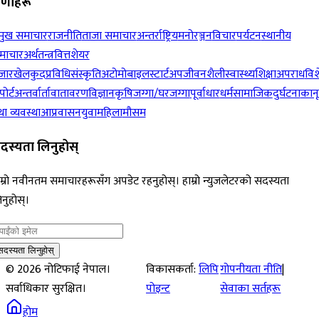
रेणीहरू
रमुख समाचार
राजनीति
ताजा समाचार
अन्तर्राष्ट्रिय
मनोरञ्जन
विचार
पर्यटन
स्थानीय
माचार
अर्थतन्त्र
वित्त
शेयर
जार
खेलकुद
प्रविधि
संस्कृति
अटोमोबाइल
स्टार्टअप
जीवनशैली
स्वास्थ्य
शिक्षा
अपराध
विश
पोर्ट
अन्तर्वार्ता
वातावरण
विज्ञान
कृषि
जग्गा/घरजग्गा
पूर्वाधार
धर्म
सामाजिक
दुर्घटना
कान
ा व्यवस्था
आप्रवासन
युवा
महिला
मौसम
दस्यता लिनुहोस्
म्रो नवीनतम समाचारहरूसँग अपडेट रहनुहोस्। हाम्रो न्युजलेटरको सदस्यता
नुहोस्।
सदस्यता लिनुहोस्
©
2026
नोटिफाई नेपाल।
विकासकर्ता:
लिपि
गोपनीयता नीति
|
सर्वाधिकार सुरक्षित।
पोइन्ट
सेवाका सर्तहरू
होम