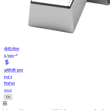
चाँदी/तोला
४,५७०
अमेरिकी डलर
१५१.९
निर्वाचन
२०८२
EN