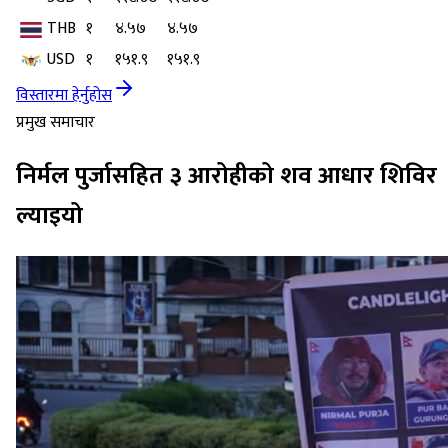
THB
१
४.५७
४.५७
USD
१
१५१.९
१५१.९
विस्तारमा हेर्नुहोस
प्रमुख समाचार
निर्मल पुर्जासहित ३ आरोहीको शव आधार शिविर
ल्याइयो