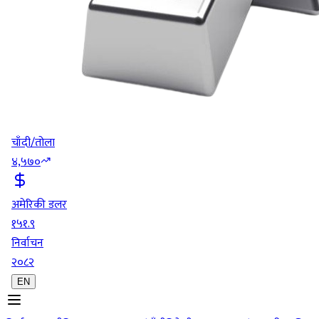
चाँदी/तोला
४,५७०
अमेरिकी डलर
१५१.९
निर्वाचन
२०८२
EN