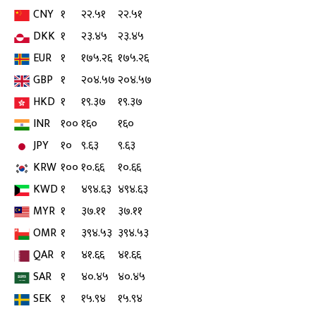
CNY
१
२२.५१
२२.५१
DKK
१
२३.४५
२३.४५
EUR
१
१७५.२६
१७५.२६
GBP
१
२०४.५७
२०४.५७
HKD
१
१९.३७
१९.३७
INR
१००
१६०
१६०
JPY
१०
९.६३
९.६३
KRW
१००
१०.६६
१०.६६
KWD
१
४९४.६३
४९४.६३
MYR
१
३७.११
३७.११
OMR
१
३९४.५३
३९४.५३
QAR
१
४१.६६
४१.६६
SAR
१
४०.४५
४०.४५
SEK
१
१५.९४
१५.९४