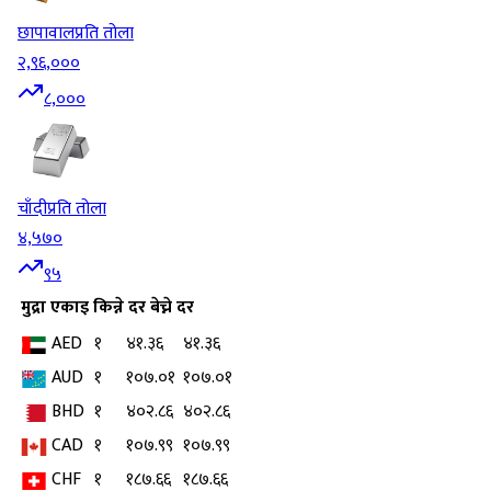
छापावाल
प्रति तोला
२,९६,०००
८,०००
चाँदी
प्रति तोला
४,५७०
९५
मुद्रा
एकाइ
किन्ने दर
बेच्ने दर
AED
१
४१.३६
४१.३६
AUD
१
१०७.०१
१०७.०१
BHD
१
४०२.८६
४०२.८६
CAD
१
१०७.९९
१०७.९९
CHF
१
१८७.६६
१८७.६६