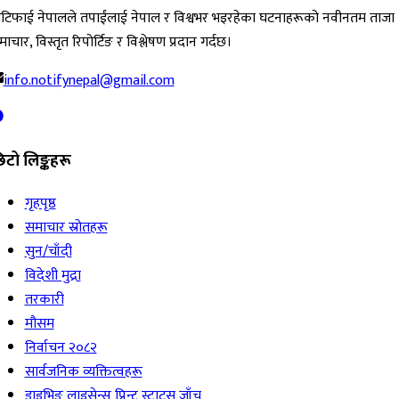
ोटिफाई नेपालले तपाईंलाई नेपाल र विश्वभर भइरहेका घटनाहरूको नवीनतम ताजा
ाचार, विस्तृत रिपोर्टिङ र विश्लेषण प्रदान गर्दछ।
info.notifynepal@gmail.com
िटो लिङ्कहरू
गृहपृष्ठ
समाचार स्रोतहरू
सुन/चाँदी
विदेशी मुद्रा
तरकारी
मौसम
निर्वाचन २०८२
सार्वजनिक व्यक्तित्वहरू
ड्राइभिङ लाइसेन्स प्रिन्ट स्टाटस जाँच