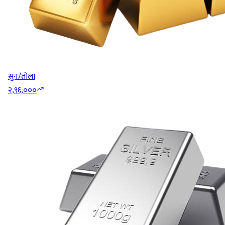
सुन/तोला
२,९६,०००