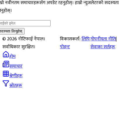
म्रो नवीनतम समाचारहरूसँग अपडेट रहनुहोस्। हाम्रो न्युजलेटरको सदस्यता
नुहोस्।
सदस्यता लिनुहोस्
©
2026
नोटिफाई नेपाल।
विकासकर्ता:
लिपि
गोपनीयता नीति
|
सर्वाधिकार सुरक्षित।
पोइन्ट
सेवाका सर्तहरू
होम
समाचार
श्रेणीहरू
स्रोतहरू