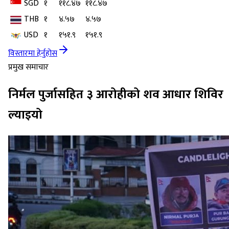
SGD
१
११८.४७
११८.४७
THB
१
४.५७
४.५७
USD
१
१५१.९
१५१.९
विस्तारमा हेर्नुहोस
प्रमुख समाचार
निर्मल पुर्जासहित ३ आरोहीको शव आधार शिविर
ल्याइयो