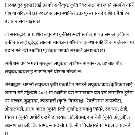
(नरबहादुर गुरूङ)लाई उनको सर्वोत्कृष्ट कृति 'विरुपाक्ष' का लागि समर्पण गरिने
घोषणा गरिएको छ। २०८१ सालमा स्थापित उक्त पुरस्कारको राशि रुपैयाँ २२
हजार २ सय बाइस छ।
यो संस्थाद्वारा प्रकाशित लघुकथा कृतिहरूमध्ये सर्वोत्कृष्ट बन्न सफल कृतिका
कृतिकारलाई दुईदुई सालमा आयोजना गरिने 'लघुकथा साहित्यिक महोत्सव' मा
प्रदान गर्ने गरी स्थापित पुरस्कार भएको संस्थाले जनाएको छ।
साथै यस वर्ष 'नमस्ते गुरुकुल लघुकथा सुशोभन सम्मान-२०८३' बाट पाँच
लघुकथाकारलाई समर्पण गर्ने घोषणा गरेको छ।
संस्थाद्वारा आफ्नो लघुकथा कृति प्रकाशित गराउने लघुकथाकार/कृतिकारलाई
सम्मान गर्ने उद्देश्यले २०८१ मा स्थापित यस सम्मानबाट यस वर्ष सम्मानित हुनेमा
नर पल्लव, बुद्धनगर, काठमाडौँ (कृति: विरूपाक्ष); रेवतीरमण सापकोटा,
ओदालगडी, असम, भारत (कृति: रित्तो चुल्हो); रामबाबु घिमिरे, रत्ननगर, टाँडी,
चितवन (कृति: अघोरी); खगेन्द्र बस्याल, तिलोत्तमा, रूपन्देही (कृति: अँजुली), र
लक्ष्मण ज्ञवाली, तिलोत्तमा, रूपन्देही(कृति: मौन विद्रोह)रहेको मञ्चले जनाएको
छ।