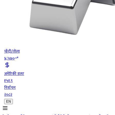
चाँदी/तोला
४,५७०
अमेरिकी डलर
१५१.९
निर्वाचन
२०८२
EN