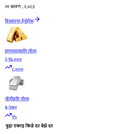
२१ श्रावण , २,०८३
विस्तारमा हेर्नुहोस
छापावाल
प्रति तोला
२,९६,०००
८,०००
चाँदी
प्रति तोला
४,५७०
९५
मुद्रा
एकाइ
किन्ने दर
बेच्ने दर