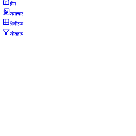
होम
समाचार
श्रेणीहरू
स्रोतहरू