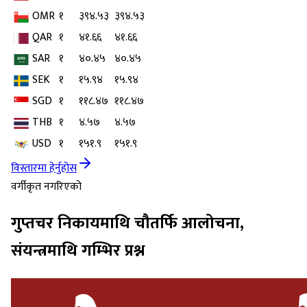
OMR
१
३९४.५३
३९४.५३
QAR
१
४१.६६
४१.६६
SAR
१
४०.४५
४०.४५
SEK
१
१५.९४
१५.९४
SGD
१
११८.४७
११८.४७
THB
१
४.५७
४.५७
USD
१
१५१.९
१५१.९
विस्तारमा हेर्नुहोस
वर्गीकृत नगरिएको
गुप्तचर निकायमाथि चौतर्फि आलोचना,
संयन्त्रमाथि गम्भिर प्रश्न