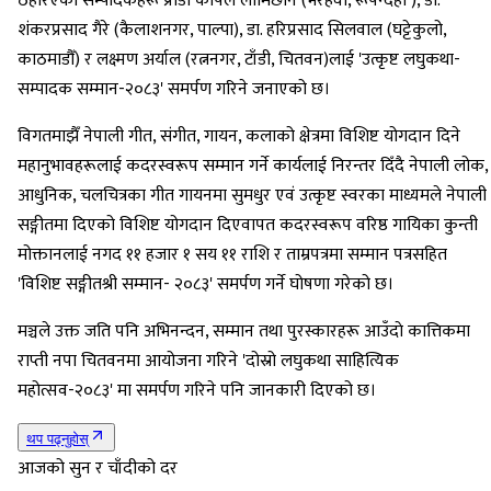
ठहरिएका सम्पादकहरू प्राडा कपिल लामिछाने (भैरहवा, रूपन्देही ), डा.
शंकरप्रसाद गैरे (कैलाशनगर, पाल्पा), डा. हरिप्रसाद सिलवाल (घट्टेकुलो,
काठमाडौँ) र लक्ष्मण अर्याल (रत्ननगर, टाँडी, चितवन)लाई 'उत्कृष्ट लघुकथा-
सम्पादक सम्मान-२०८३' समर्पण गरिने जनाएको छ।
विगतमाझैँ नेपाली गीत, संगीत, गायन, कलाको क्षेत्रमा विशिष्ट योगदान दिने
महानुभावहरूलाई कदरस्वरूप सम्मान गर्ने कार्यलाई निरन्तर दिँदै नेपाली लोक,
आधुनिक, चलचित्रका गीत गायनमा सुमधुर एवं उत्कृष्ट स्वरका माध्यमले नेपाली
सङ्गीतमा दिएको विशिष्ट योगदान दिएवापत कदरस्वरूप वरिष्ठ गायिका कुन्ती
मोक्तानलाई नगद ११ हजार १ सय ११ राशि र ताम्रपत्रमा सम्मान पत्रसहित
'विशिष्ट सङ्गीतश्री सम्मान- २०८३' समर्पण गर्ने घोषणा गरेको छ।
मञ्चले उक्त जति पनि अभिनन्दन, सम्मान तथा पुरस्कारहरू आउँदाे कात्तिकमा
राप्ती नपा चितवनमा आयोजना गरिने 'दोस्रो लघुकथा साहित्यिक
महोत्सव-२०८३' मा समर्पण गरिने पनि जानकारी दिएको छ।
थप पढ्नुहोस्
आजको सुन र चाँदीको दर