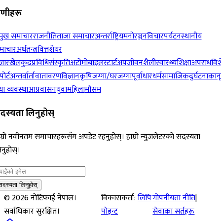
रेणीहरू
रमुख समाचार
राजनीति
ताजा समाचार
अन्तर्राष्ट्रिय
मनोरञ्जन
विचार
पर्यटन
स्थानीय
माचार
अर्थतन्त्र
वित्त
शेयर
जार
खेलकुद
प्रविधि
संस्कृति
अटोमोबाइल
स्टार्टअप
जीवनशैली
स्वास्थ्य
शिक्षा
अपराध
विश
पोर्ट
अन्तर्वार्ता
वातावरण
विज्ञान
कृषि
जग्गा/घरजग्गा
पूर्वाधार
धर्म
सामाजिक
दुर्घटना
कान
ा व्यवस्था
आप्रवासन
युवा
महिला
मौसम
दस्यता लिनुहोस्
म्रो नवीनतम समाचारहरूसँग अपडेट रहनुहोस्। हाम्रो न्युजलेटरको सदस्यता
नुहोस्।
सदस्यता लिनुहोस्
©
2026
नोटिफाई नेपाल।
विकासकर्ता:
लिपि
गोपनीयता नीति
|
सर्वाधिकार सुरक्षित।
पोइन्ट
सेवाका सर्तहरू