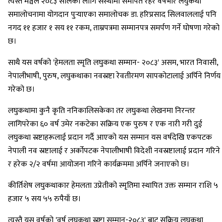
त्यस्तै मञ्चले २०८३ सालका लागि संस्थामा समर्पित रहेर वर्षभरि लघुकथा
समालोचनामा योगदान पुर्‍याएका समालोचक डा. हरिप्रसाद सिलवाललाई पनि
नगद ११ हजार १ सय ११ रकम, ताम्रपत्रमा सम्मानपत्र समर्पण गर्ने घोषणा गरेको
छ।
साथै यस वर्षको 'हेमलता स्मृति लघुकथा सम्मान- २०८३' असम, भारत निवासी,
नेपालीभाषी, पुरुष, लघुकथाका नवस्रष्टा रेवतीरमण सापकोटालाई अर्पिने निर्णय
गरेको छ।
लघुकथामा कुनै कृति ननिकालिसकेका तर लघुकथा लेखनमा निरन्तर
लागिपरेका ६० वर्ष उमेर नकटेका सक्रिय एक पुरुष र एक नारी गरी दुई
लघुकथा स्रष्टाहरूलाई प्रदान गर्दै आएको यस सम्मान यस वर्षदेखि एकपटक
नेपाली नव स्रष्टालाई र अर्कोपटक नेपालीभाषी विदेशी नवस्रष्टालाई प्रदान गरिने
र हरेक २/२ वर्षमा आयोजना गरिने कार्यक्रममा अर्पिने जनाएको छ।
कीर्तिशेष लघुकथाकार हेमलता उप्रेतीको स्मृतिमा स्थापित उक्त सम्मान राशि ५
हजार ५ सय ५५ रुपैयाँ छ।
त्यस्तै यस वर्षको 'वर्ष लघुकथा स्रष्टा सम्मान-२०८३' बाट सक्रिय लघुकथा