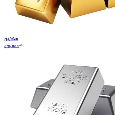
सुन/तोला
२,९६,०००