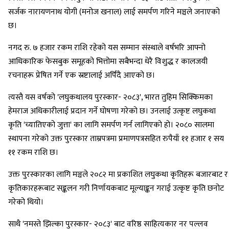
सर्जक नारायणनाथ योगी (मनोज खनाल) लाई समर्पण गरिने मञ्चले जनाएको
छ।
नगद रु. ७ हजार रकम राशि रहेको यस सम्मान संस्थाले वर्षभरि आफ्नो
आधिकारिक फेसबुक समूहको भित्तोमा सबैभन्दा धेरै विशुद्ध र कालजयी
रचनाहरू प्रेषित गर्ने एक स्रष्टालाई अर्पिंदै आएको छ।
त्यस्तै यस वर्षको 'लघुकथालय पुरस्कार- २०८३', भारत तुहिम सिक्किमका
हेमराज अधिकारीलाई प्रदान गर्ने घोषणा गरेको छ। उनलाई उत्कृष्ट लघुकथा
कृति 'च्यातिएको जुत्ता' का लागि समर्पण गर्न लागिएको हो। २०८० सालमा
स्थापना गरेको उक्त पुरस्कार ताम्रपत्रमा प्रमाणपत्रसहित रुपैयाँ ११ हजार १ सय
११ रकम राशि छ।
उक्त पुरस्कारका लागि मञ्चले २०८२ मा प्रकाशित लघुकथा कृतिहरू बजारबाट र
कृतिकारहरूबाट सङ्कलन गरी निर्णायकबाट मूल्याङ्कन गराई उत्कृष्ट कृति छनोट
गरेको थियो।
साथै 'नमस्ते झिल्का पुरस्कार- २०८३' बाट वरिष्ठ साहित्यकार नर पल्लव