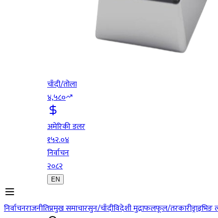
चाँदी/तोला
४,५८०
अमेरिकी डलर
१५२.०४
निर्वाचन
२०८२
EN
निर्वाचन
राजनीति
प्रमुख समाचार
सुन/चाँदी
विदेशी मुद्रा
फलफूल/तरकारी
ड्राइभिङ 