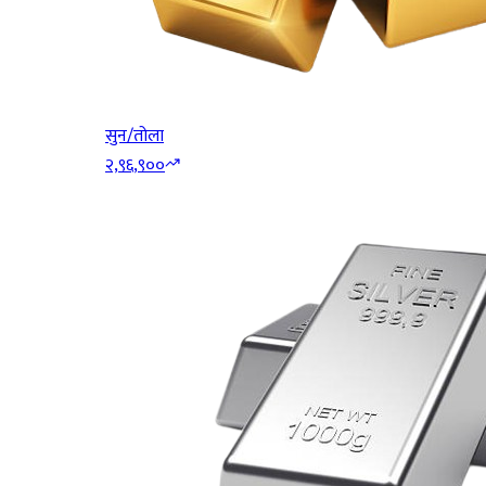
सुन/तोला
२,९६,९००