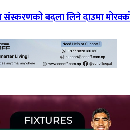
 गत संस्करणको बदला लिने दाउमा मोरक्क