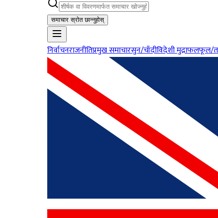
समाचार स्रोत छान्नुहोस्
निर्वाचन
राजनीति
प्रमुख समाचार
सुन/चाँदी
विदेशी मुद्रा
फलफूल/त