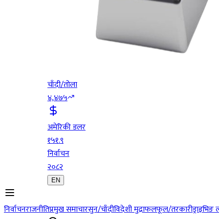
चाँदी/तोला
४,४७५
अमेरिकी डलर
१५१.९
निर्वाचन
२०८२
EN
निर्वाचन
राजनीति
प्रमुख समाचार
सुन/चाँदी
विदेशी मुद्रा
फलफूल/तरकारी
ड्राइभिङ 