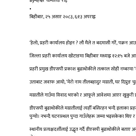
By
महेश्वर चामलिङ राई
•
बिहीबार, २५ असार २०८३, ६:१३ अपराह्न
‘हेलो, प्रहरी कार्यालय होइन ? लौ मैले त बदमासी गरेँ, पक्रन आउनु
जिल्ला प्रहरी कार्यालय खोटाङमा बिहीबार मध्याह्न १२:१५ बजे 
प्रहरी प्रमुख डीएसपी प्रकाश बुढाथोकीले तत्काल सोही नम्बरमा 
उताबाट जवाफ आयो, ‘मेरो नाम तीलबहादुर मग्राती, घर दिप्रुङ चुइच
मग्रातीले गाउँमा विवाद भएको र आफूले आवेशमा आएर खुकुरी प्रहा
डीएसपी बुढाथोकीले मग्रातीलाई त्यहीँ बसिरहन भन्दै इलाका प्र
पुग्यो। नभन्दै घटनास्थल पुग्दा गाउँलेहरू जम्मा भइसकेका थिए र 
स्थानीय प्रत्यक्षदर्शीलाई उद्धृत गर्दै डीएसपी बुढाथोकीले बत