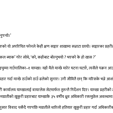
पर्‍यो।’
आएको यो अपरिचित फोनले केही क्षण सञ्चार शाखामा सन्नाटा छायो। सञ्चारका प्रहरील
‘कल ब्याक’ गरेर सोधे, ‘को, कहाँबाट बोल्नुभयो ? भएको के हो खास ?’
ुम्मा गाउँपालिका–१ याम्खा। यहाँ मैले मान्छे मारेर घटना घटाएँ, त्यसैले पक्रन आउ
र गर्दा मान्छे ठाउँको ठाउँ ढलेको सुनाए। उनी जीवितै छन् कि मरिसके भन्ने आशंका
हरी कार्यालय याम्खालाई वायरलेस सेटमार्फत तुरुन्तै निर्देशन दिए। याम्खा प्र
मग्रातीको खुकुरी प्रहारबाट याम्खाकै ३५ वर्षीय ध्रुव अधिकारी रक्तमुछेल अवस्थामा
ाए अनुसार विवाद चर्कँदै गएपछि मग्रातीले धारिलो हतियार खुकुरी प्रहार गर्दा अधि