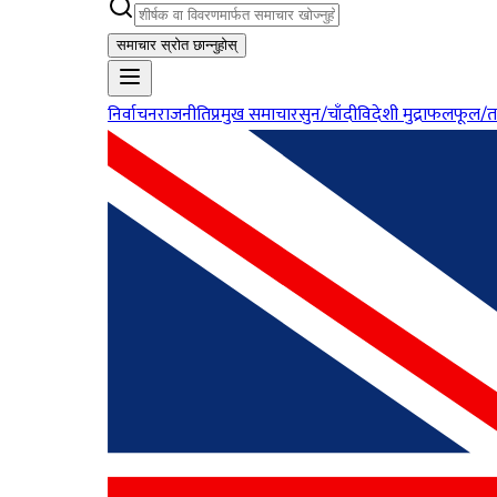
समाचार स्रोत छान्नुहोस्
निर्वाचन
राजनीति
प्रमुख समाचार
सुन/चाँदी
विदेशी मुद्रा
फलफूल/त