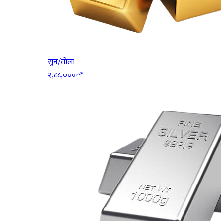
सुन/तोला
२,८८,०००