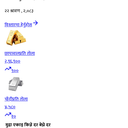
२२ श्रावण , २,०८३
विस्तारमा हेर्नुहोस
छापावाल
प्रति तोला
२,९६,९००
९००
चाँदी
प्रति तोला
४,५८०
१०
मुद्रा
एकाइ
किन्ने दर
बेच्ने दर