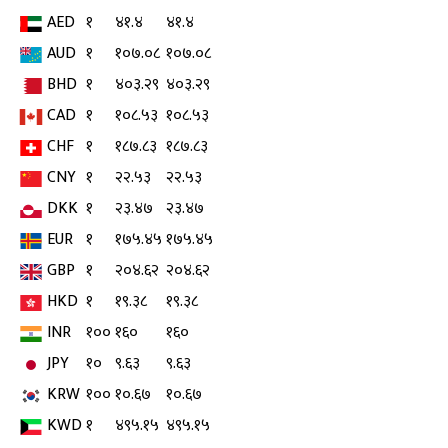
AED
१
४१.४
४१.४
AUD
१
१०७.०८
१०७.०८
BHD
१
४०३.२९
४०३.२९
CAD
१
१०८.५३
१०८.५३
CHF
१
१८७.८३
१८७.८३
CNY
१
२२.५३
२२.५३
DKK
१
२३.४७
२३.४७
EUR
१
१७५.४५
१७५.४५
GBP
१
२०४.६२
२०४.६२
HKD
१
१९.३८
१९.३८
INR
१००
१६०
१६०
JPY
१०
९.६३
९.६३
KRW
१००
१०.६७
१०.६७
KWD
१
४९५.१५
४९५.१५