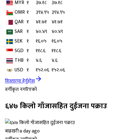
MYR
१
३७.१८
३७.१८
OMR
१
३९४.९५
३९४.९५
QAR
१
४१.७१
४१.७१
SAR
१
४०.४९
४०.४९
SEK
१
१६.०५
१६.०५
SGD
१
११८.६
११८.६
THB
१
४.६
४.६
USD
१
१५२.०६
१५२.०६
विस्तारमा हेर्नुहोस
वर्गीकृत नगरिएको
६४७ किलो गाँजासहित दुईजना पक्राउ
बाह्रखरी
·
a day ago