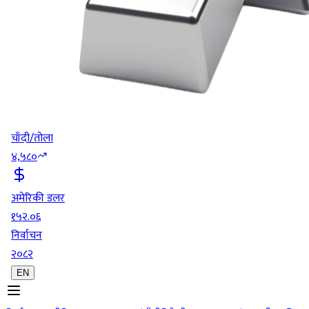
चाँदी/तोला
४,५८०
अमेरिकी डलर
१५२.०६
निर्वाचन
२०८२
EN