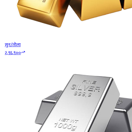
सुन/तोला
२,९६,९००